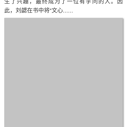
生了兴趣，最终成为了一位有学问的人。因
此，刘勰在书中将“文心......