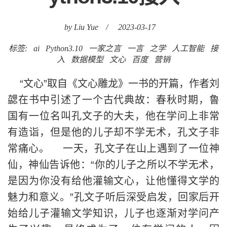
by Liu Yue
/
2023-03-17
标签:
ai
Python3.10
一家之言
一言
之学
人工智能
接
入
数据模型
文心
百度
营销
“文心”取自《文心雕龙》一书的开篇，作者刘
勰在书中引述了一个古代典故：春秋时期，鲁
国有一位名叫孔文子的大夫，他在学问上非常
有造诣，但是他的儿子却不学无术，孔文子非
常痛心。 一天，孔文子在山上遇到了一位神
仙，神仙告诉他：“你的儿子之所以不学无术，
是因为你没有给他灌输文心，让他懂得文学的
魅力和意义。”孔文子听后深受启发，回家后开
始给儿子灌输文学知识，儿子也逐渐对学问产