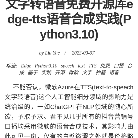
文字转语音免费开源库e
dge-tts语音合成实践(P
ython3.10)
by Liu Yue
/
2023-03-07
标签:
Edge
Python3.10
speech
text
TTS
免费
口播
合
成
基于
实践
开源
微软
文字
神器
语音
不能否认，微软Azure在TTS(text-to-speech
文字转语音)这个人工智能细分领域的影响力是
统治级的，一如ChatGPT在NLP领域的随心所
欲，予取予求。君不见几乎所有的抖音营销号
口播均采用微软的语音合成技术，其影响力由
此可见一斑，仅有的白璧微瑕之处就是价格略