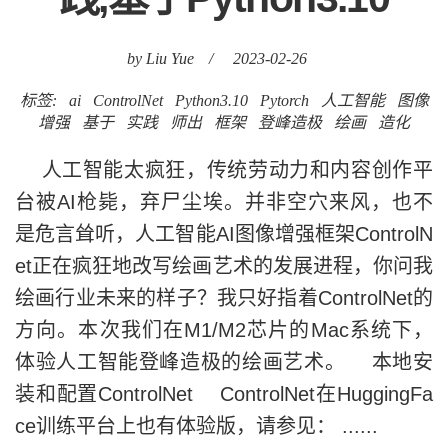
by Liu Yue
/
2023-02-26
标签:
ai
ControlNet
Python3.10
Pytorch
人工智能
图像
增强
基于
实践
师出
框架
登峰造极
绘画
造化
人工智能太疯狂，传统劳动力和内容创作平
台被AI枪毙，弃尸尘埃。并非空穴来风，也不
是危言耸听，人工智能AI图像增强框架ControlN
et正在疯狂地改写绘画艺术的发展进程，你问我
绘画行业未来的样子？我只好指着ControlNet的
方向。本次我们在M1/M2芯片的Mac系统下，
体验人工智能登峰造极的绘画艺术。 本地安
装和配置ControlNet ControlNet在HuggingFa
ce训练平台上也有体验版，请参见： ......