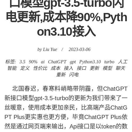
口模型gpt-3.5-turbo闪
电更新,成本降90%,Pyth
on3.10接入
by Liu Yue
/
2023-03-06
标签:
3.5
90%
ai
ChatGPT
gpt
Python3.10
turbo
人工
智能
定义
性价比
成本
接入
接口
更新
模型
聊天
重新
闪电
北国春迟，春寒料峭略带阴霾，但ChatGPT
新接口模型gpt-3.5-turbo的更新为我们带来了一
丝暖意，使用成本更加亲民，比高端产品ChatG
PT Plus更实惠也更方便，毕竟ChatGPT Plus依
然是通过网页端来输出，Api接口是以token的数