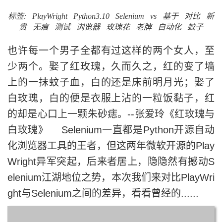
标签:
PlayWright
Python3.10
Selenium
vs
基于
对比
新
贵
无痕
测试
浏览器
玫瑰花
老牌
自动化
蚊子
也许每一个男子全都有过这样的两个女人，至
少两个。娶了红玫瑰，久而久之，红的变了墙
上的一抹蚊子血，白的还是床前明月光；娶了
白玫瑰，白的便是衣服上沾的一粒饭黏子，红
的却是心口上一颗朱砂痣。--张爱玲《红玫瑰与
白玫瑰》 Selenium一直都是Python开源自动
化浏览器工具的王者，但这两年微软开源的Play
Wright异军突起，后来者居上，隐隐然有撼动S
elenium江湖地位之势，本次我们来对比PlayWri
ght与Selenium之间的差异，看看曾经的......