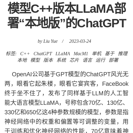
模型C++版本LLaMA部
署“本地版”的ChatGPT
by Liu Yue
/
2023-03-24
标签:
C++
ChatGPT
LLaMA
MacM1
单机
基于
推理
本地
模型
版本
系统
芯片
语言
运行
部署
OpenAI公司基于GPT模型的ChatGPT风光无
两，眼看它起朱楼，眼看它宴宾客，FaceBook
终于坐不住了，发布了同样基于LLM的人工智
能大语言模型LLaMA，号称包含70亿、130亿、
330亿和650亿这4种参数规模的模型，参数是指
神经网络中的权重和偏置等可调整的变量，用
于训练和优化神经网络的性能，70亿意味着神