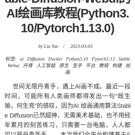
AI绘画库教程(Python3.
10/Pytorch1.13.0)
by Liu Yue
/
2023-03-03
标签:
ai
Diffusion
Docker
Python3.10
Pytorch1.13
Stable
Webui
丹青
人工智能
原生
圣手
平台
教程
构建
绘
画
世间无限丹青手，遇上AI画不成。最近一段
时间，可能所有人类画师都得发出一句“既生
瑜，何生亮”的感叹，因为AI 绘画通用算法Stabl
e Diffusion已然超神，无需美术基础，也不用经
年累月的刻苦练习，只需要一台电脑，人人都
可以是丹青圣手。 本次我们全平台构建基于S