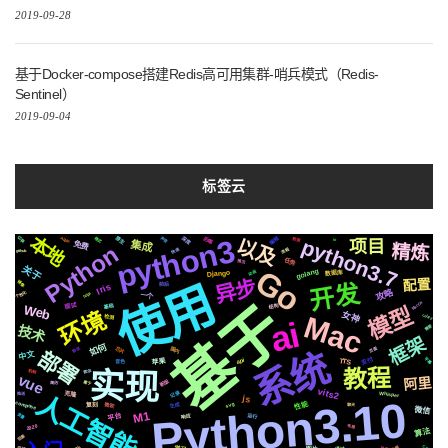
2019-09-28
基于Docker-compose搭建Redis高可用集群-哨兵模式（Redis-
Sentinel）
2019-09-04
标签云
本地
python3
编程
深度
原生
后端
python3.7
以及
Apple
切换
格式
声音
数据
项目
io
集成
免费
Python
精炼
流程
快速
github
任务
情况
关于
Go
golang
动画
Django
数据库
异步
配置
使用
开发
镜像
前后
Iris
攻略
个性化
https
一个
基于
MacOs
结构
基础
Web
面试
模型
环境
女神
Mac
celery
检测
ai
技术
需要
框架
如何
芯片
国内
协议
页面
系统
部署
中文
字幕
支付
TTS
苹果
音色
api
教程
实现
爬虫
机制
vue
阿里
新版
属于
简历
vits2
记录
Whisper
克隆
人工智能
推送
js
Python3.10
compose
性能
svg
微软
生成
聊天
复刻
微信
M1
变量
平台
运行
响应
2020
布局
算法
阻塞