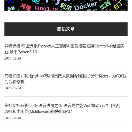
入门
CSS3
centos
推荐
场景
通过
Docker
存储
学习
图片
实践
白丁
利用
合成
鸿儒
集群
可用
识别
方案
lang1.18
最新
解决方案
各种
遇到
社交
编辑器
统一
Pytorch
随机文章
登峰造极,师出造化,Pytorch人工智能AI图像增强框架ControlNet绘画实
践,基于Python3.10
2023-02-26
鸟枪换炮，利用python3对球员做大数据降维(因子分析得分)，为C罗找
到合格僚机
2020-09-24
彩虹女神跃长空,Go语言进阶之Go语言高性能Web框架Iris项目实战-
JWT和中间件(Middleware)的使用EP07
2022-08-30