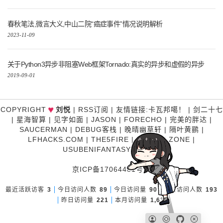
春秋笔法,微言大义,中山二院“癌症事件”情况说明解析
2023-11-09
关于Python3异步非阻塞Web框架Tornado:真实的异步和虚假的异步
2019-09-01
♥
COPYRIGHT
刘悦
|
RSS订阅
|
友情链接
:
卡瓦邦噶！
|
剑二十七
|
星海智算
|
见字如面
|
JASON
|
FORECHO
|
完美的胖达
|
SAUCERMAN
|
DEBUG客栈
|
晚晴幽草轩
|
隔叶黄鹂
|
LFHACKS.COM
|
THE5FIRE
|
P3TERX ZONE
|
USUBENIFANTASY
|
糊涂说
京ICP备17064481号-1
最近活跃访客
3
今日访问人数
89
今日访问量
90
昨日访问人数
193
昨日访问量
221
本月访问量
1,631