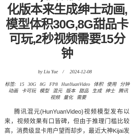
化版本来生成绅士动画,
模型体积30G,8G甜品卡
可玩,2秒视频需要15分
钟
by Liu Yue
/
2024-12-08
标签:
15
30G
8G
FP8
HunYuanVideo
体积
使用
分钟
动画
卡可玩
模型
混元
版本
甜品
生成
绅士
腾讯
视频
量化
需要
腾讯混元(HunYuanVideo)视频模型发布以
来，视频效果有口皆碑，但由于推理门槛比较
高，消费级显卡用户望而却步，最近大神Kijai发