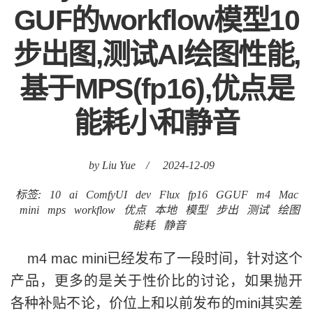
GUF的workflow模型10
步出图,测试AI绘图性能,
基于MPS(fp16),优点是
能耗小和静音
by Liu Yue
/
2024-12-09
标签:
10
ai
ComfyUI
dev
Flux
fp16
GGUF
m4
Mac
mini
mps
workflow
优点
本地
模型
步出
测试
绘图
能耗
静音
m4 mac mini已经发布了一段时间，针对这个
产品，更多的是关于性价比的讨论，如果抛开
各种补贴不论，价位上和以前发布的mini其实差