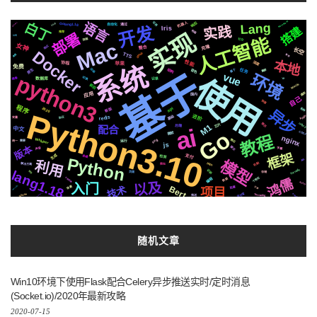
MetaMask
语言
机器人
响应
白丁
可用
2021
Lang
Golang1.18
python2.7
自动化
通过
开发
实践
Iris
搭建
布局
实现
推荐
部署
公司
人工智能
流程
社交
Mac
女神
格式
克隆
整合
长空
Docker
github
TTS
管理
类型
本地
性能
深度
苹果
协程
系统
免费
原生
音色
基于
结构
任务
动画
属于
集群
vue
环境
python3
使用
切换
记录
镜像
io
数据库
MacOs
前后
应用
遇到
国内
自己
快速
程序
2020
新版
api
各种
异步
Python3.10
基础
进阶
Apple
redis
协议
变量
芯片
celery
简历
M1
后端
ai
配合
中文
Go
CSS3
微软
教程
nginx
Whisper
svg
情况
运行
统一
需要
js
版本
聊天
声音
字幕
框架
生成
支付
检测
合成
Python
模型
真实
利用
机制
https
解决方案
爬虫
Tornado
lang1.18
识别
钱包
存储
页面
个性化
centos
编程
数据
鸿儒
以及
Ruby3
入门
技术
Bert
场景
ControlNet
迁移
阻塞
项目
AppleMacOs
支付宝
Silicon
Tornado6
数据类型
推送
随机文章
Win10环境下使用Flask配合Celery异步推送实时/定时消息
(Socket.io)/2020年最新攻略
2020-07-15