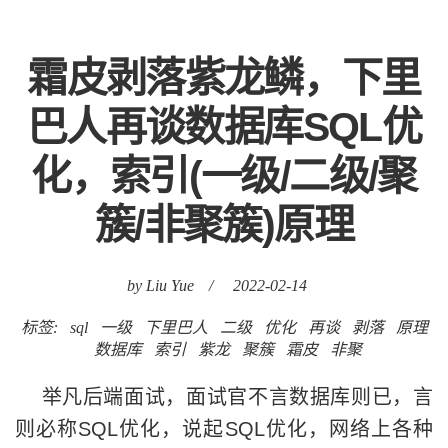
霜皮剥落紫龙鳞，下里
巴人再谈数据库SQL优
化，索引(一级/二级/聚
簇/非聚簇)原理
by Liu Yue
/
2022-02-14
标签:
sql
一级
下里巴人
二级
优化
再谈
剥落
原理
数据库
索引
紫龙
聚簇
霜皮
非聚
举凡后端面试，面试官不言数据库则已，言
则必称SQL优化，说起SQL优化，网络上各种