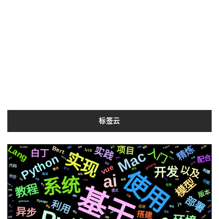
标签云
Lang
精炼
响应
音色
支付宝
实践
Pytorch
项目
Bert
简历
流程
切换
集群
Tornado6
入门
Iris
Mac
白丁
实现
阻塞
Python
配合
MacOs
centos
存储
协议
最强
CSS3
前后
golang
vue
代码
以及
开发
学习
原生
整合
使用
构建
ai
结构
面试
长空
系统
模型
可用
新版
爬虫
页面
svg
合成
功能
教程
celery
基于
情况
任务
版本
模式
机制
记录
推送
编程
部署
利用
Django
Selenium
io
各种
js
基础
Apple
格式
微软
应用
异步
通过
镜像
芯片
api
字幕
搭建
https
个性化
深度
数据