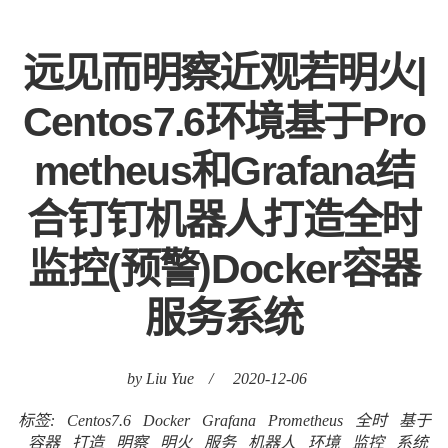
远见而明察近观若明火|
Centos7.6环境基于Pro
metheus和Grafana结
合钉钉机器人打造全时
监控(预警)Docker容器
服务系统
by Liu Yue
/
2020-12-06
标签:
Centos7.6
Docker
Grafana
Prometheus
全时
基于
容器
打造
明察
明火
服务
机器人
环境
监控
系统