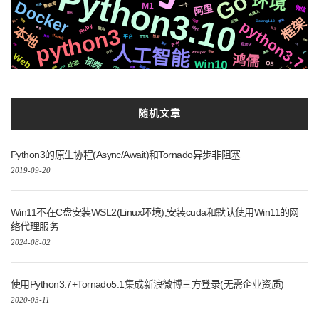
Python3.10
Go
环境
Docker
M1
数据库
一个
快速
阿里
微信
机器人
聊天
框架
后端
生成
场景
需要
统一
python3.7
Golang1.18
Ruby
本地
python3
运行
国内
社交
声音
ffmpeg
检测
推荐
TTS
平台
方案
自动化
属于
支付
在线
css
人工智能
识别
遇到
商城
布局
Whisper
Web
鸿儒
视频
win10
动态
OS
编辑器
github
Linux
动画
服务器
2020
Logo
真实
变量
随机文章
Python3的原生协程(Async/Await)和Tornado异步非阻塞
2019-09-20
Win11不在C盘安装WSL2(Linux环境),安装cuda和默认使用Win11的网
络代理服务
2024-08-02
使用Python3.7+Tornado5.1集成新浪微博三方登录(无需企业资质)
2020-03-11