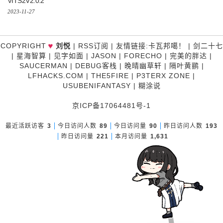
VITS2V2.0.2
2023-11-27
♥
COPYRIGHT
刘悦
|
RSS订阅
|
友情链接
:
卡瓦邦噶！
|
剑二十七
|
星海智算
|
见字如面
|
JASON
|
FORECHO
|
完美的胖达
|
SAUCERMAN
|
DEBUG客栈
|
晚晴幽草轩
|
隔叶黄鹂
|
LFHACKS.COM
|
THE5FIRE
|
P3TERX ZONE
|
USUBENIFANTASY
|
糊涂说
京ICP备17064481号-1
最近活跃访客
3
今日访问人数
89
今日访问量
90
昨日访问人数
193
昨日访问量
221
本月访问量
1,631