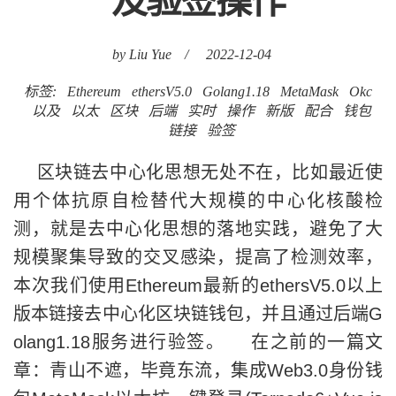
及验签操作
by Liu Yue
/
2022-12-04
标签:
Ethereum
ethersV5.0
Golang1.18
MetaMask
Okc
以及
以太
区块
后端
实时
操作
新版
配合
钱包
链接
验签
区块链去中心化思想无处不在，比如最近使
用个体抗原自检替代大规模的中心化核酸检
测，就是去中心化思想的落地实践，避免了大
规模聚集导致的交叉感染，提高了检测效率，
本次我们使用Ethereum最新的ethersV5.0以上
版本链接去中心化区块链钱包，并且通过后端G
olang1.18服务进行验签。 在之前的一篇文
章：青山不遮，毕竟东流，集成Web3.0身份钱