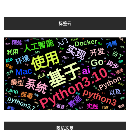
标签云
Bert
免费
入门
Docker
Whisper
切换
支付
布局
更换
绘图
阻塞
简历
Pytorch
人工智能
分离
精炼
鸿儒
迁移
接入
长空
实现
镜像
中文
开发
CSS3
centos
Silicon
并发
利用
使用
M1
结构
白丁
存储
识别
Apple
一个
vue
环境
Go
版本
国内
生成
变量
程序
异步
OS
基于
格式
记录
结合
安装
微软
协议
协程
响应
ai
Python3.10
Mac
苹果
原生
服务
js
文件
TTS
三方
技术
数据库
编程
api
芯片
合成
Python
检测
前后
https
新版
github
面试
复刻
字幕
系统
模型
爬虫
音色
情况
Ruby
快速
基础
Iris
深度
遇到
2020
python3
Lang
以及
通过
需要
集群
部署
个性化
svg
模式
声音
流程
学习
构建
教程
python3.7
运行
MacOs
动画
可用
聊天
微信
celery
解决方案
推送
整合
推荐
编辑器
页面
数据
机制
各种
实践
语音
集成
场景
属于
最新
统一
问题
文字
Golang1.18
后端
支付宝
ffmpeg
社交
Redisearch
真实
io
随机文章