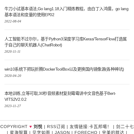
牛刀小试基本语法,Go lang1.18入门精炼教程，由白丁入鸿儒，go lang
基本语法和变量的使用EP02
2022-08-04
人工智能不过尔尔，基于Python3深度学习库Keras/TensorFlow打造属
于自己的聊天机器人(ChatRobot)
2020-11-11
win10系统下把玩折腾DockerToolBox以及更换国内镜像源(各种神坑)
2020-04-20
本地训练,立等可取,30秒音频素材复刻霉霉讲中文音色基于Bert-
VITS2V2.0.2
2023-11-27
♥
COPYRIGHT
刘悦
|
RSS订阅
|
友情链接
:
卡瓦邦噶！
|
剑二十七
|
星海智算
|
见字如面
|
JASON
|
FORECHO
|
完美的胖达
|