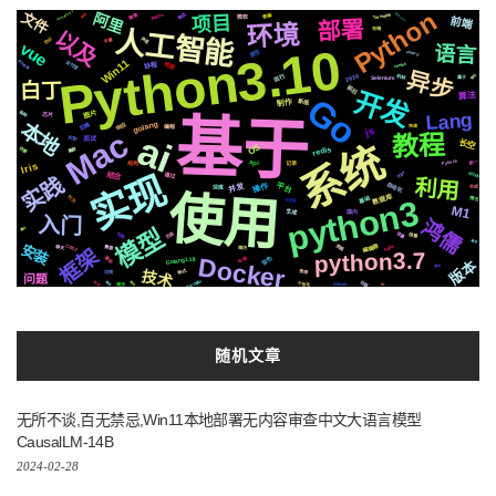
Python
Tornado5.1
文件
阿里
推送
Rabbitmq3.7
MacOs
镜像
Tornado6
数据
特效
项目
微软
前端
部署
环境
存储
人工智能
以及
协议
声音
字幕
vue
Python3.10
语言
原生
celery
Win11
全文检索
支付宝
检测
centos
协程
异步
2020
运行
模拟
机制
Selenium
属于
白丁
前后
开发
算法
Go
新版
制作
各种
Lang
图片
芯片
基于
本地
golang
后端
响应
编程
快速
js
Mac
ai
教程
识别
面试
长空
系统
OS
redis
场景
集群
Pytorch
统一
结构
记录
api
Iris
实现
https
结合
通过
github
实践
利用
自动化
平台
操作
并发
深度
合成
使用
数据库
基础
社交
python3
情况
svg
M1
生成
国内
入门
鸿儒
模型
递归
页面
可用
变量
阻塞
事件
安装
编辑器
CSS3
流程
Apple
需要
聊天
简历
框架
python3.7
Docker
音色
Golang1.18
遇到
布局
版本
图标
格式
技术
推荐
切换
问题
so
Tornado
动画
个性化
Tornado6.1
Supervisor
ControlNet
插件
解析
调用
虚拟环境
爬虫
io
Silicon
随机文章
无所不谈,百无禁忌,Win11本地部署无内容审查中文大语言模型
CausalLM-14B
2024-02-28