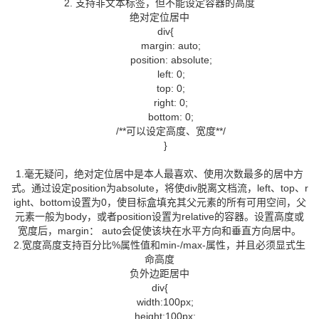
2. 支持非文本标签，但不能设定容器的高度
绝对定位居中
div{
margin: auto;
position: absolute;
left: 0;
top: 0;
right: 0;
bottom: 0;
/**可以设定高度、宽度**/
}
1.毫无疑问，绝对定位居中是本人最喜欢、使用次数最多的居中方
式。通过设定position为absolute，将使div脱离文档流，left、top、r
ight、bottom设置为0，使目标盒填充其父元素的所有可用空间，父
元素一般为body，或者position设置为relative的容器。设置高度或
宽度后，margin： auto会促使该块在水平方向和垂直方向居中。
2.宽度高度支持百分比%属性值和min-/max-属性，并且必须显式生
命高度
负外边距居中
div{
width:100px;
height:100px;