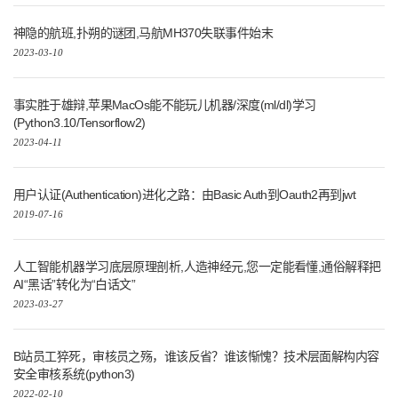
神隐的航班,扑朔的谜团,马航MH370失联事件始末
2023-03-10
事实胜于雄辩,苹果MacOs能不能玩儿机器/深度(ml/dl)学习
(Python3.10/Tensorflow2)
2023-04-11
用户认证(Authentication)进化之路：由Basic Auth到Oauth2再到jwt
2019-07-16
人工智能机器学习底层原理剖析,人造神经元,您一定能看懂,通俗解释把
AI“黑话”转化为“白话文”
2023-03-27
B站员工猝死，审核员之殇，谁该反省？谁该惭愧？技术层面解构内容
安全审核系统(python3)
2022-02-10