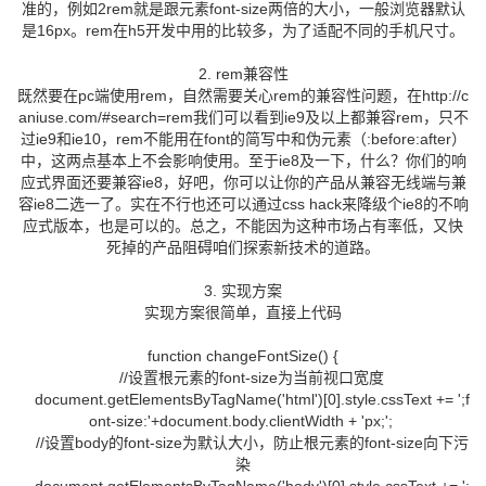
准的，例如2rem就是跟元素font-size两倍的大小，一般浏览器默认
是16px。rem在h5开发中用的比较多，为了适配不同的手机尺寸。
2. rem兼容性
既然要在pc端使用rem，自然需要关心rem的兼容性问题，在http://c
aniuse.com/#search=rem我们可以看到ie9及以上都兼容rem，只不
过ie9和ie10，rem不能用在font的简写中和伪元素（:before:after）
中，这两点基本上不会影响使用。至于ie8及一下，什么？你们的响
应式界面还要兼容ie8，好吧，你可以让你的产品从兼容无线端与兼
容ie8二选一了。实在不行也还可以通过css hack来降级个ie8的不响
应式版本，也是可以的。总之，不能因为这种市场占有率低，又快
死掉的产品阻碍咱们探索新技术的道路。
3. 实现方案
实现方案很简单，直接上代码
function changeFontSize() {
//设置根元素的font-size为当前视口宽度
document.getElementsByTagName('html')[0].style.cssText += ';f
ont-size:'+document.body.clientWidth + 'px;';
//设置body的font-size为默认大小，防止根元素的font-size向下污
染