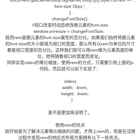
document.getElementsByTagName('body')[0].style.cssText += ';
font-size:16px;';
}
changeFontSize();
//视口改变时动态修改根元素的font-size
window.onresize = changeFontSize;
既然rem是跟元素的font-size属性的百分比。如果我们始终将跟元素
的font-size的大小赋值为视口的宽度，那么所有以rem为单位的尺寸
都是视口宽度的百分比。这样我们就可以用rem做为元素高度的单
位，他将随着视口的宽度而变化。
同样实现video的等比缩放，使用rem的方式，只需要引用上面的js
代码，然后就可以如下实现了：
video{
width: .4rem;
height: .4rem;
}
是不是更加简洁明了。
使用rem的优点
刚开始是为了解决元素等比缩放的问题，才用上rem的，但是在试用
过程中发现rem的响应式布局方案拥有以下一些优点。