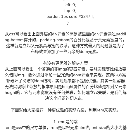
left: 0;
top: 0;
border: 1px solid #3247ff;
}
从css可以看出上面外层的div元素的高是被里面的div元素通过paddi
ng-bottom撑开的，padding-bottom的百分比是基于父元素宽度的，
这样就建立起父元素高与宽的联系。这种方式最大的问题就是为了
布局效果添加了一些冗余的dom元素。
有没有更优雅的解决方案
从上面可以看出一个普通的非img的容器元素，要想实现等比缩放要
么借助img，要么通过添加一些冗余的dom元素来实现。这两种方案
都破坏了简洁的dom结构，实现起来都不是很优雅。其实一般容器
无法实现等比缩放的根本原因是height属性的百分比值是相对父元素
height的，它与元素宽度没有任何关联，如何建立起关联，是我们解
决这个问题的切入点。
下面就给大家推荐一种更优雅的实现方案，利用rem来实现。
1. rem是的啥
rem是css中的尺寸单位，rem是以根元素html的font-size的大小为基