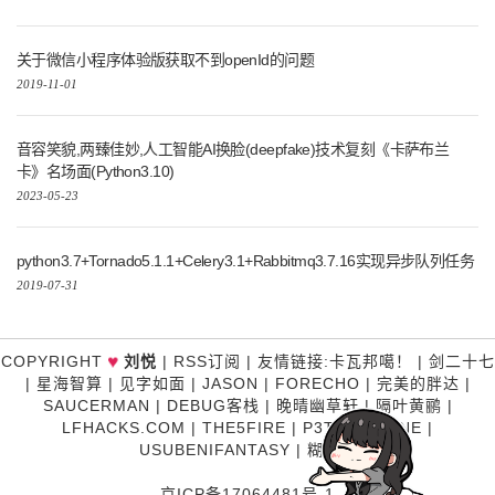
关于微信小程序体验版获取不到openId的问题
2019-11-01
音容笑貌,两臻佳妙,人工智能AI换脸(deepfake)技术复刻《卡萨布兰
卡》名场面(Python3.10)
2023-05-23
python3.7+Tornado5.1.1+Celery3.1+Rabbitmq3.7.16实现异步队列任务
2019-07-31
♥
COPYRIGHT
刘悦
|
RSS订阅
|
友情链接
:
卡瓦邦噶！
|
剑二十七
|
星海智算
|
见字如面
|
JASON
|
FORECHO
|
完美的胖达
|
SAUCERMAN
|
DEBUG客栈
|
晚晴幽草轩
|
隔叶黄鹂
|
LFHACKS.COM
|
THE5FIRE
|
P3TERX ZONE
|
USUBENIFANTASY
|
糊涂说
京ICP备17064481号-1