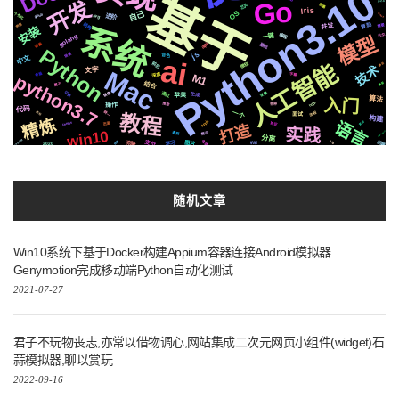
Python3.10
基于
Go
开发
js2.6
芯片
阻塞
Iris
自己
OS
个性化
Linux
svg
进阶
github
结构
声音
复刻
并发
系统
需要
安装
编程
社交
一键
模型
golang
基础
api
动画
Python
js
场景
音色
ai
中文
人工智能
微软
前后
静态
技术
文字
Mac
深度
python3.7
布局
字幕
M1
结合
博客
属于
切换
变量
通过
镜像
生成
苹果
算法
入门
https
推荐
操作
各种
代码
一个
统一
流程
图标
教程
面试
构建
精炼
语言
Apple
协议
定时
centos
页面
打造
实践
win10
Redisearch
情况
遇到
分离
FastAPI
合成
后端
支付
克隆
转换
http
学习
2020
图片
机制
随机文章
Win10系统下基于Docker构建Appium容器连接Android模拟器
Genymotion完成移动端Python自动化测试
2021-07-27
君子不玩物丧志,亦常以借物调心,网站集成二次元网页小组件(widget)石
蒜模拟器,聊以赏玩
2022-09-16