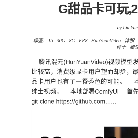
G甜品卡可玩,
by Liu Yue
标签:
15
30G
8G
FP8
HunYuanVideo
体积
绅士
腾
腾讯混元(HunYuanVideo)视
比较高，消费级显卡用户望而却步，最近
品卡用户也有了一餐秀色的可能。 本次我
绅士视频。 本地部署ComfyUI 首
git clone https://github.com......