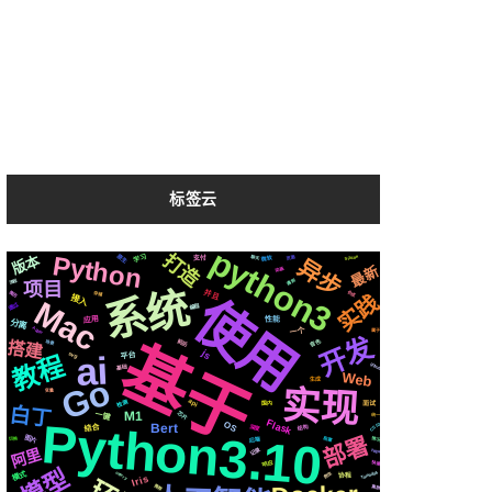
标签云
python3
Python
打造
原生
版本
学习
Silicon
微软
页面
聊天
支付
异步
最新
动画
遇到
流程
项目
系统
并且
简历
使用
合成
存储
实践
接入
Mac
通过
编程
应用
性能
分离
Apple
一个
属于
开发
基于
音色
前后
搭建
场景
js
ai
svg
平台
教程
github
基础
Web
Go
生成
实现
变量
检测
api
国内
面试
白丁
M1
芯片
一键
统一
Python3.10
Flask
OS
Bert
CSS3
深度
结合
结构
部署
图片
阻塞
情况
后端
切换
记录
阿里
https
响应
快速
模型
celery
模式
Tornado6
爬虫
协程
Iris
推荐
集群