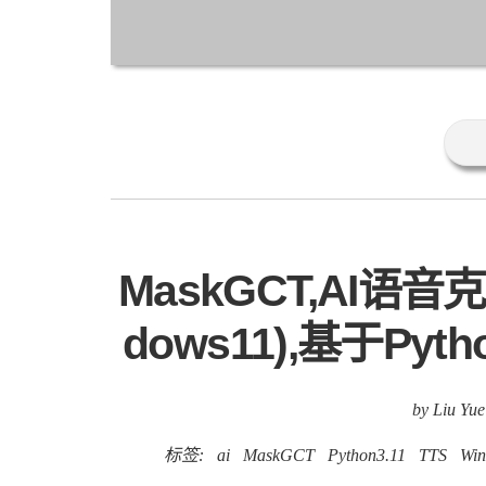
MaskGCT,AI语
dows11),基于Pyt
by Liu Yue
标签:
ai
MaskGCT
Python3.11
TTS
Win