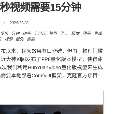
2秒视频需要15分钟
/
2024-12-08
使用
分钟
动画
卡可玩
模型
混元
版本
甜品
生成
讯
视频
量化
需要
频模型发布以来，视频效果有口皆碑，但由于推理门槛
大神Kijai发布了FP8量化版本模型，使得甜
们利用HunYuanVideo量化版模型来生成
先需要本地部署ComfyUI框架，克隆官方项目：