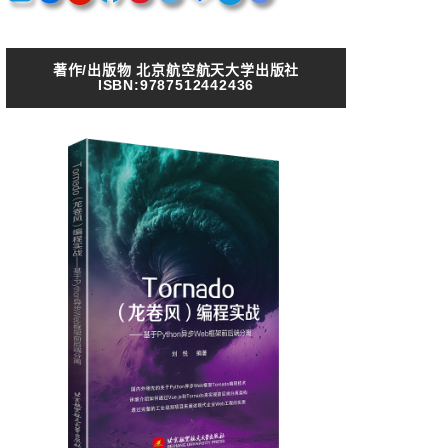
著作/出版物 北京航空航天大学出版社
ISBN:9787512442436