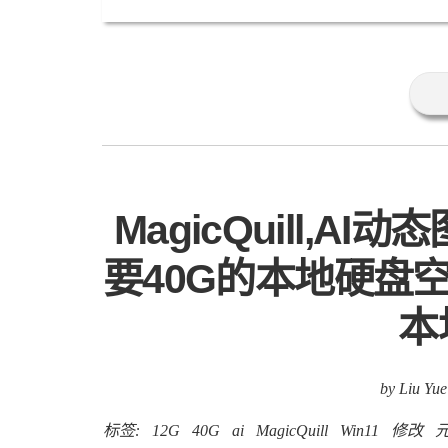
MagicQuill,A
要40G的本地硬盘空间
本
by Liu Yue
标签:
12G
40G
ai
MagicQuill
Win11
修改