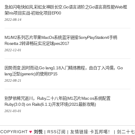
急如闪电快如风,彩虹女神跃长空,Go语言进阶之Go语言高性能Web框
架Iris项目实战-初始化项目EP00
2022-08-14
M1/M2系列芯片苹果MacOs系统蓝牙链接SonyPlayStation4手柄
Rosetta 2转译畅玩实况足球pes2017
2022-12-01
因势而变,因时而动,Go lang1.18入门精炼教程，由白丁入鸿儒，Go
lang泛型(generic)的使用EP15
2022-08-21
别梦依稀咒逝川，Ruby二十八年前|M1芯片Mac os系统配置
Ruby(3.0.0) on Rails(6.1.1)开发环境(2021最新攻略)
2021-03-01
COPYRIGHT
刘悦
|
RSS订阅
|
友情链接
:
卡瓦邦噶！
|
剑二十七
♥