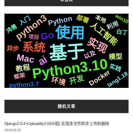
python3
win10
本地
部署
github
支付宝
三方
集群
最新
Python
统一
情况
面试
入门
长空
OS
阻塞
镜像
属于
compose
人工智能
利用
响应
各种
可用
字幕
鸿儒
ffmpeg
https
音色
使用
vits2
操作
页面
白丁
Go
M1
应用
合成
复刻
编程
简历
项目
数据
制作
格式
实现
一个
需要
Bert
新版
深度
文件
js
检测
通过
国内
存储
TTS
系统
基于
变量
快速
异步
golang
并发
推送
协程
api
以及
爬虫
Mac
接入
模型
模式
芯片
ai
基础
运行
整合
Django
vue
Python3.10
记录
svg
前后
结构
切换
微软
进阶
机制
分离
安装
性能
流程
实践
教程
redis
并且
自动化
Docker
聊天
遇到
lang1.18
中文
Iris
框架
Selenium
CSS3
推荐
开发
环境
后端
Apple
celery
协议
文字
原生
centos
Tornado6
场景
2020
python3.7
配置
动画
布局
服务
上传
微信
原理
生成
任务
编辑器
社交
支付
识别
声音
io
随机文章
Django2.0.4+Uploadify3.0(h5版) 实现多文件异步上传和删除
2019-03-25