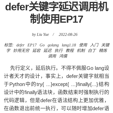
defer关键字延迟调用机
制使用EP17
by Liu Yue
/
2022-08-26
标签:
defer
EP17
Go
golang
lang1.18
使用
入门
关键
字
妙用无穷
延宕
延迟
执行
教程
机制
白丁
精炼
调用
鸿儒
先行定义，延后执行。不得不佩服Go lang设
计者天才的设计，事实上，defer关键字就相当
于Python中的try{ ...}except{ ...}finally{...}结构
设计中的finally语法块，函数结束时强制执行的
代码逻辑，但是defer在语法结构上更加优雅，
在函数退出前统一执行，可以随时增加defer语