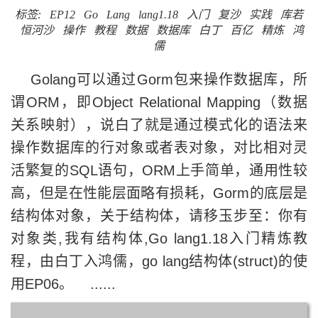
标签:
EP12
Go
Lang
lang1.18
入门
复沙
实践
库若
恒河沙
操作
教程
数据
数据库
白丁
百亿
精炼
鸿
儒
Golang可以通过Gorm包来操作数据库，所
谓ORM，即Object Relational Mapping（数据
关系映射），说白了就是通过模式化的语法来
操作数据库的行对象或者表对象，对比相对灵
活繁复的SQL语句，ORM上手简单，通用性较
高，但是在性能层面略有损耗，Gorm的底层是
结构体对象，关于结构体，请移玉步至：你有
对象类,我有结构体,Go lang1.18入门精炼教
程，由白丁入鸿儒，go lang结构体(struct)的使
用EP06。 ......