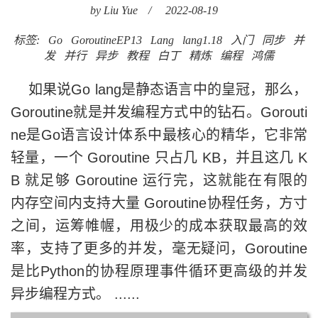
by Liu Yue
/
2022-08-19
标签:
Go
GoroutineEP13
Lang
lang1.18
入门
同步
并
发
并行
异步
教程
白丁
精炼
编程
鸿儒
如果说Go lang是静态语言中的皇冠，那么，
Goroutine就是并发编程方式中的钻石。Gorouti
ne是Go语言设计体系中最核心的精华，它非常
轻量，一个 Goroutine 只占几 KB，并且这几 K
B 就足够 Goroutine 运行完，这就能在有限的
内存空间内支持大量 Goroutine协程任务，方寸
之间，运筹帷幄，用极少的成本获取最高的效
率，支持了更多的并发，毫无疑问，Goroutine
是比Python的协程原理事件循环更高级的并发
异步编程方式。 ......