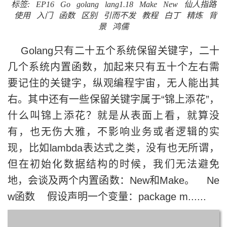
标签:
EP16
Go
golang
lang1.18
Make
New
仙人指路
使用
入门
函数
区别
引而不发
教程
白丁
精炼
背
景
鸿儒
Golang只有二十五个系统保留关键字，二十
几个系统内置函数，加起来只有五十个左右需
要记住的关键字，纵观编程宇宙，无人能出其
右。其中还有一些保留关键字属于“锦上添花”，
什么叫锦上添花？就是从表面上看，就算没
有，也无伤大雅，不影响业务或者逻辑的实
现，比如lambda表达式之类，没有也无所谓，
但在初始化数据结构的时候，我们无法避免
地，会谈及两个内置函数：New和Make。 Ne
w函数 假设声明一个变量：package m......