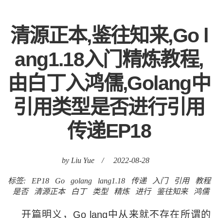
清源正本,鉴往知来,Go l
ang1.18入门精炼教程,
由白丁入鸿儒,Golang中
引用类型是否进行引用
传递EP18
by Liu Yue
/
2022-08-28
标签:
EP18
Go
golang
lang1.18
传递
入门
引用
教程
是否
清源正本
白丁
类型
精炼
进行
鉴往知来
鸿儒
开篇明义，Go lang中从来就不存在所谓的