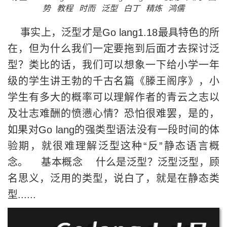
势
教程
时而
泛型
白丁
精炼
鸿儒
事实上，泛型才是Go lang1.18最具特色的所
在，但为什么我们一定要拖到后面才去探讨泛
型？类比的话，我们可以想象一下给小学一年
级的学生讲王勃的千古名篇《滕王阁序》，小
学生有多大的概率可以理解作者的青云之志以
及壮志难酬的愤懑心情？恐怕很难罢，是的，
如果对Go lang的强类型语法没有一段时间的体
验期，就很难理解泛型这种“反”静态语言概
念。 基本概念 什么是泛型？泛型泛型，顾
名思义，泛用的类型，说白了，就是在静态类
型......