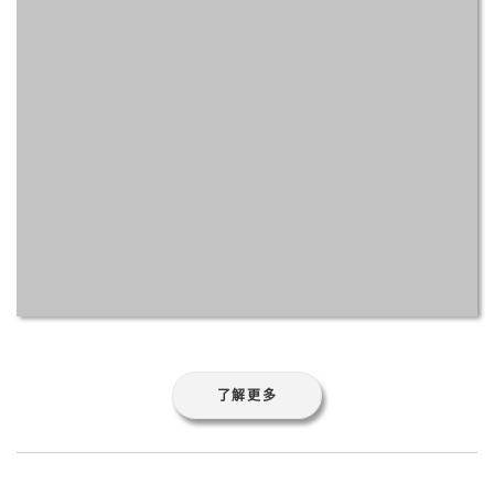
了解更多
在Centos下使用Siege
对Django服务进行压力