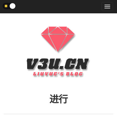
菜
单
进行