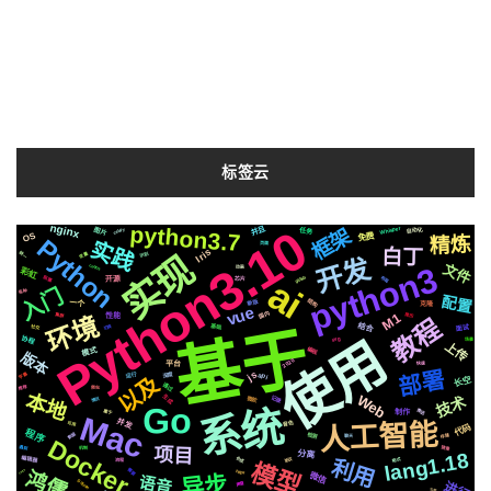
标签云
Python3.10
python3.7
nginx
框架
Whisper
并且
图片
自动化
celery
任务
OS
免费
精炼
Python
实践
页面
白丁
Iris
实现
统一
变量
识别
开发
文件
python3
centos
动画
彩虹
ai
布局
github
阻塞
芯片
开源
入门
各种
配置
结构
新版
一个
克隆
vue
国内
M1
简历
集群
性能
环境
教程
基于
结合
切换
基础
社交
面试
使用
协程
svg
场景
上传
模式
编程
版本
2020
快速
平台
部署
js
字幕
深度
运行
api
以及
长空
通过
推荐
爬虫
本地
Web
技术
生成
记录
微软
情况
Go
系统
推送
属于
制作
Mac
并发
人工智能
音色
可用
代码
程序
数据
检测
存储
聊天
Docker
镜像
项目
遇到
机制
分离
lang1.18
编辑器
合成
协议
格式
利用
流程
模型
需要
鸿儒
rails
https
微信
异步
语音
Silicon
进行
声音
公司