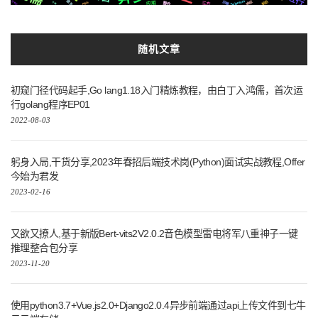
原生
Selenium
前后
响应
分布式
后端
Apple
整合
应用
方案
三方
随机文章
初窥门径代码起手,Go lang1.18入门精炼教程，由白丁入鸿儒，首次运
行golang程序EP01
2022-08-03
躬身入局,干货分享,2023年春招后端技术岗(Python)面试实战教程,Offer
今始为君发
2023-02-16
又欲又撩人,基于新版Bert-vits2V2.0.2音色模型雷电将军八重神子一键
推理整合包分享
2023-11-20
使用python3.7+Vue.js2.0+Django2.0.4异步前端通过api上传文件到七牛