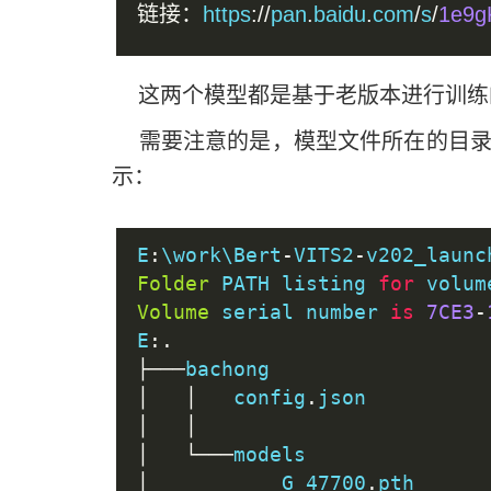
链接：
https
://
pan
.
baidu
.
com
/
s
/
1e9g
这两个模型都是基于老版本进行训练
需要注意的是，模型文件所在的目录
示：
E
:
\work\Bert
-
VITS2
-
v202_launc
Folder
 PATH listing 
for
 volum
Volume
 serial number 
is
7CE3
-
E
:.
├───
bachong
│
│
   config
.
json
│
│
│
└───
models
│
           G_47700
.
pth