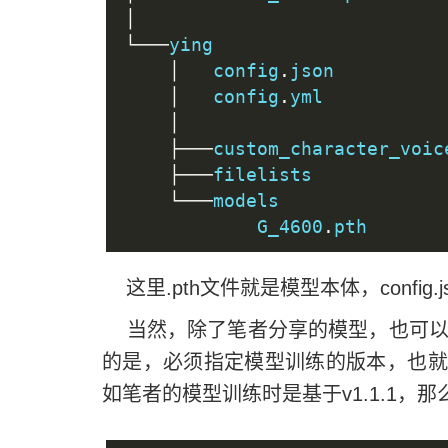
│
└───
ying
│
   config
.
json
│
   config
.
yml
│
├───
custom_character_voic
├───
filelists
└───
models
            G_4600
.
pth
这里.pth文件就是模型本体，config.
当然，除了笔者分享的模型，也可以
的是，必须指定模型训练的版本，也就是当
如笔者的模型训练时是基于v1.1.1，那么