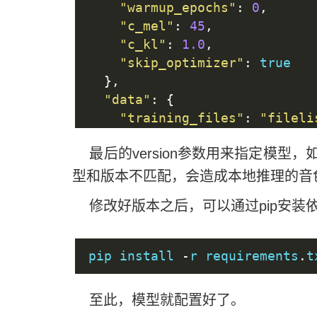
"warmup_epochs"
:
0
,
"c_mel"
:
45
,
"c_kl"
:
1.0
,
"skip_optimizer"
:
 true
},
"data"
:
{
"training_files"
:
"fileli
"validation_files"
:
"file
最后的version参数用来指定模型，
"max_wav_value"
:
32768.0
,
"sampling_rate"
:
44100
,
型和版本不匹配，会造成本地推理的音
"filter_length"
:
2048
,
修改好版本之后，可以通过pip安装
"hop_length"
:
512
,
"win_length"
:
2048
,
"n_mel_channels"
:
128
,
pip install 
-
r requirements
.
t
"mel_fmin"
:
0.0
,
"mel_fmax"
:
 null
,
至此，模型就配置好了。
"add_blank"
:
 true
,