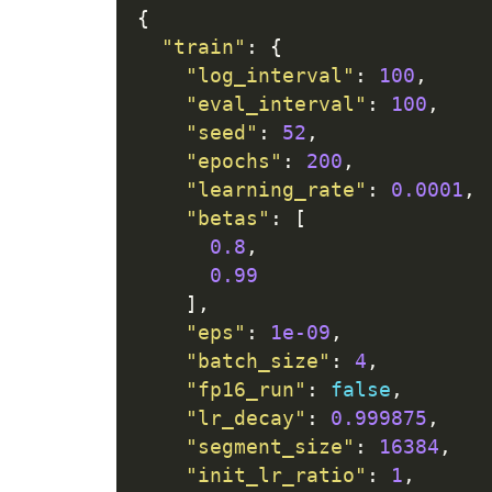
{
"train"
:
{
"log_interval"
:
100
,
"eval_interval"
:
100
,
"seed"
:
52
,
"epochs"
:
200
,
"learning_rate"
:
0.0001
,
"betas"
:
[
0.8
,
0.99
],
"eps"
:
1e-09
,
"batch_size"
:
4
,
"fp16_run"
:
 false
,
"lr_decay"
:
0.999875
,
"segment_size"
:
16384
,
"init_lr_ratio"
:
1
,