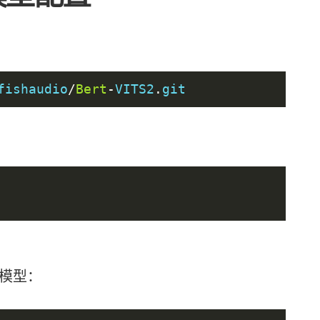
fishaudio
/
Bert
-
VITS2
.
git
模型：