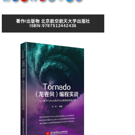
著作/出版物 北京航空航天大学出版社
ISBN:9787512442436