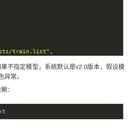
sts/train.list"
,
lists/val.list"
,
如果不指定模型，系统默认是v2.0版本，假设模
色异常。
依赖：
xt