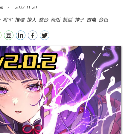
on
/
2023-11-20
于
将军
推理
撩人
整合
新版
模型
神子
雷电
音色