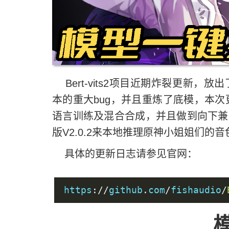
Bert-vits2项目近期炸裂更新，放出
本的重大bug，并且重炼了底模，本次
语言训练及混合合成，并且做到向下兼
版V2.0.2来本地推理原神小姐姐们的
具体的更新日志请参见官网：
https
://
github
.
com
/
fishaudio
/
模