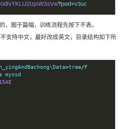
KidfvYKLU2IzjoW3sVw
?
pwd
=
v3uc 
的，囿于篇幅，训练流程先按下不表。
不支持中文，最好改成英文，目录结构如下所
h_yingAndBachong\Data
>
tree
/
F
e myssd
15AE