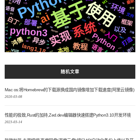
利用
基于
最新
M1
使用
前后
爬虫
一个
原生
环境
Apple
基础
阻塞
语音
文字
芯片
国内
ai
文件
api
合成
学习
并发
js
白丁
结构
统一
部署
框架
检测
TTS
系统
github
通过
推荐
变量
布局
python3
以及
记录
识别
进阶
制作
自己
实现
Django
svg
声音
入门
分离
Python
页面
机制
打造
鸿儒
深度
机器人
异步
社交
复刻
数据
Iris
CSS3
存储
推送
快速
各种
教程
lang1.18
语言
格式
需要
切换
本地
进行
字幕
情况
centos
vue
编程
生成
ffmpeg
2020
流程
新版
聊天
语法
随机文章
Mac os:将Homebrew的下载源换成国内镜像增加下载速度(阿里云镜像)
2020-03-08
性能的极致,Rust的加持,Zed.dev编辑器快速搭建Python3.10开发环境
2023-03-14