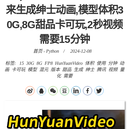
来生成绅士动画,模型体积3
0G,8G甜品卡可玩,2秒视频
需要15分钟
首页
-
Python
/
2024-12-08
标签:
15
30G
8G
FP8
HunYuanVideo
体积
使用
分钟
动
画
卡可玩
模型
混元
版本
甜品
生成
绅士
腾讯
视频
量
化
需要