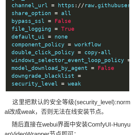
channel_url 
=
 https
://
raw
.
githubuserc
share_option 
=
 all
bypass_ssl 
=
False
file_logging 
=
True
default_ui 
=
 none
component_policy 
=
 workflow
double_click_policy 
=
 copy
-
all
windows_selector_event_loop_policy 
=
model_download_by_agent 
=
False
downgrade_blacklist 
=
security_level 
=
 weak
这里把默认的安全等级(security_level):norm
al改成weak，否则无法在线安装节点。
随后直接在webui界面中安装ComfyUI-Hunyu
anVideoWrapper节点即可：