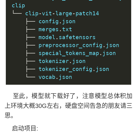
clip
└──
 clip
-
vit
-
large
-
patch14
├──
 config
.
json
├──
 merges
.
txt
├──
 model
.
safetensors
├──
 preprocessor_config
.
json
├──
 special_tokens_map
.
json
├──
 tokenizer
.
json
├──
 tokenizer_config
.
json
└──
 vocab
.
json
至此，模型就下载好了，注意模型总体积加
上环境大概30G左右，硬盘空间告急的朋友请三
思。
启动项目: