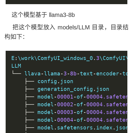
这个模型基于 llama3-8b
把这个模型放入 models/LLM 目录，目录结
构如下：
E
:
\work\ComfyUI_windows_0
.
3
\ComfyUI\m
LLM
└──
 llava
-
llama
-
3
-
8b
-
text
-
encoder
-
tok
├──
 config
.
json
├──
 generation_config
.
json
├──
 model
-
00001
-
of
-
00004.safetens
├──
 model
-
00002
-
of
-
00004.safetens
├──
 model
-
00003
-
of
-
00004.safetens
├──
 model
-
00004
-
of
-
00004.safetens
├──
 model
.
safetensors
.
index
.
json