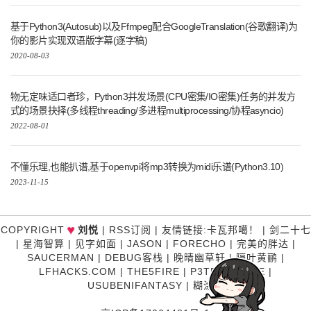
基于Python3(Autosub)以及Ffmpeg配合GoogleTranslation(谷歌翻译)为
你的影片实现双语版字幕(逐字稿)
2020-08-03
物无定味适口者珍，Python3并发场景(CPU密集/IO密集)任务的并发方
式的场景抉择(多线程threading/多进程multiprocessing/协程asyncio)
2022-08-01
不懂乐理,也能扒谱,基于openvpi将mp3转换为midi乐谱(Python3.10)
2023-11-15
♥
COPYRIGHT
刘悦
|
RSS订阅
|
友情链接
:
卡瓦邦噶！
|
剑二十七
|
星海智算
|
见字如面
|
JASON
|
FORECHO
|
完美的胖达
|
SAUCERMAN
|
DEBUG客栈
|
晚晴幽草轩
|
隔叶黄鹂
|
LFHACKS.COM
|
THE5FIRE
|
P3TERX ZONE
|
USUBENIFANTASY
|
糊涂说