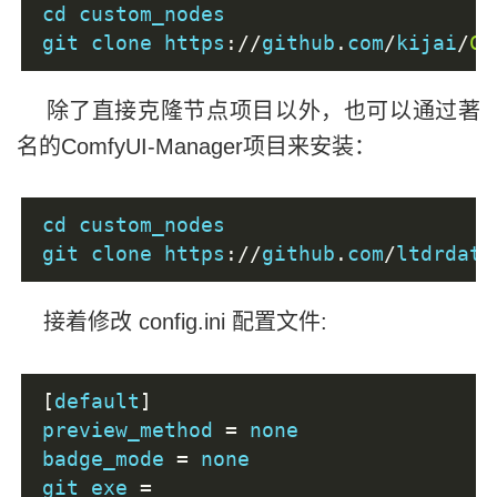
cd custom_nodes
git clone https
://
github
.
com
/
kijai
/
Co
除了直接克隆节点项目以外，也可以通过著
名的ComfyUI-Manager项目来安装：
cd custom_nodes
git clone https
://
github
.
com
/
ltdrdata
接着修改 config.ini 配置文件:
[
default
]
preview_method 
=
 none
badge_mode 
=
 none
git_exe 
=