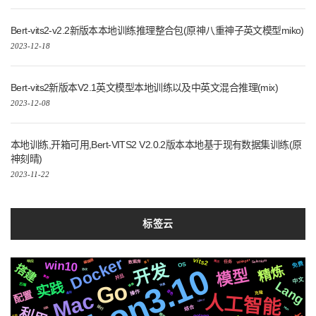
Bert-vits2-v2.2新版本本地训练推理整合包(原神八重神子英文模型miko)
2023-12-18
Bert-vits2新版本V2.1英文模型本地训练以及中英文混合推理(mix)
2023-12-08
本地训练,开箱可用,Bert-VITS2 V2.0.2版本本地基于现有数据集训练(原
神刻晴)
2023-11-22
标签云
Docker
vits2
Whisper
编辑器
win10
属于
Selenium
响应
简历
数据库
任务
开发
免费
OS
搭建
Python3.10
精炼
模型
协议
并且
集群
中文
实践
Lang
Go
镜像
场景
后端
音色
配置
Mac
操作
遇到
克隆
人工智能
celery
运行
结合
https
动画
微软
可用
golang