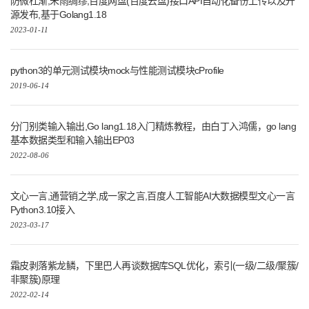
防微杜渐,未雨绸缪,百度网盘(百度云盘)接口API自动化备份上传以及开
源发布,基于Golang1.18
2023-01-11
python3的单元测试模块mock与性能测试模块cProfile
2019-06-14
分门别类输入输出,Go lang1.18入门精炼教程，由白丁入鸿儒，go lang
基本数据类型和输入输出EP03
2022-08-06
文心一言,通营销之学,成一家之言,百度人工智能AI大数据模型文心一言
Python3.10接入
2023-03-17
霜皮剥落紫龙鳞，下里巴人再谈数据库SQL优化，索引(一级/二级/聚簇/
非聚簇)原理
2022-02-14