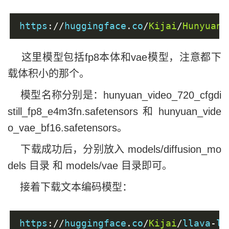
https
://
huggingface
.
co
/
Kijai
/
HunyuanV
这里模型包括fp8本体和vae模型，注意都下
载体积小的那个。
模型名称分别是：hunyuan_video_720_cfgdi
still_fp8_e4m3fn.safetensors 和 hunyuan_vide
o_vae_bf16.safetensors。
下载成功后，分别放入 models/diffusion_mo
dels 目录 和 models/vae 目录即可。
接着下载文本编码模型：
https
://
huggingface
.
co
/
Kijai
/
llava
-
ll