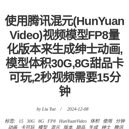
使用腾讯混元(HunYuan
Video)视频模型FP8量
化版本来生成绅士动画,
模型体积30G,8G甜品卡
可玩,2秒视频需要15分
钟
by Liu Yue
/
2024-12-08
标签:
15
30G
8G
FP8
HunYuanVideo
体积
使用
分钟
动画
卡可玩
模型
混元
版本
甜品
生成
绅士
腾讯