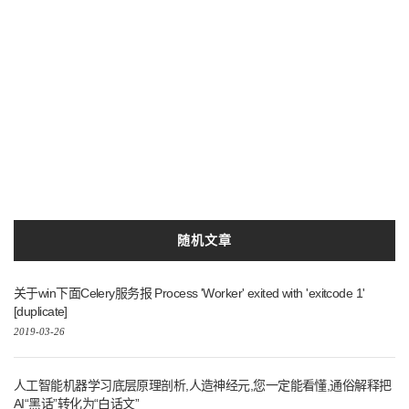
Python3.10
环境
系统
教程
异步
利用
配置
开发
基于
入门
本地
Docker
Go
打造
实现
python3
使用
ai
实践
Python
python3.7
Mac
以及
部署
精炼
服务
Lang
随机文章
关于win下面Celery服务报 Process 'Worker' exited with 'exitcode 1'
[duplicate]
2019-03-26
人工智能机器学习底层原理剖析,人造神经元,您一定能看懂,通俗解释把
AI“黑话”转化为“白话文”