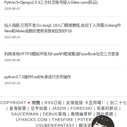
Python3+Django2.0.4三方社交账号接入Gitee.com(码云)
2020-06-01
仙人指路,引而不发,Go lang1.18入门精炼教程,由白丁入鸿儒,Golang中
New和Make函数的使用背景和区别EP16
2022-08-24
利用本地HTTPS模拟环境为FastAPI框架集成FaceBook社交三方登录
2020-09-06
python3.7.3操作FastDfs来进行文件操作
2019-05-20
COPYRIGHT
刘悦
|
RSS订阅
|
友情链接
:
卡瓦邦噶！
|
剑二十七
♥
|
星海智算
|
见字如面
|
JASON
|
FORECHO
|
完美的胖达
|
SAUCERMAN
|
DEBUG客栈
|
晚晴幽草轩
|
隔叶黄鹂
|
LFHACKS.COM
|
THE5FIRE
|
P3TERX ZONE
|
USUBENIFANTASY
|
糊涂说