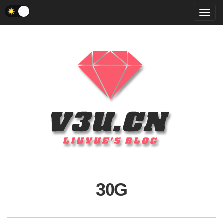
菜
单
30G