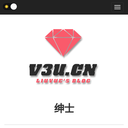
菜
单
绅士