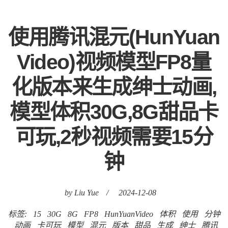
使用腾讯混元(HunYuan
Video)视频模型FP8量
化版本来生成绅士动画,
模型体积30G,8G甜品卡
可玩,2秒视频需要15分
钟
by Liu Yue
/
2024-12-08
标签:
15
30G
8G
FP8
HunYuanVideo
体积
使用
分钟
动画
卡可玩
模型
混元
版本
甜品
生成
绅士
腾讯