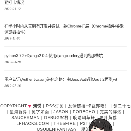
勤打卡情况
2020-04-12
在半小时内从无到有开发并调试一款Chrome扩展（Chrome插件/谷歌
浏览器插件）
2019-11-05
python3.7.2+Django2.0.4 使用django-celery遇到的那些坑
2019-03-20
用户认证(Authentication)进化之路：由Basic Auth到Oauth2再到jwt
2019-07-16
♥
COPYRIGHT
刘悦
|
RSS订阅
|
友情链接
:
卡瓦邦噶！
|
剑二十七
|
星海智算
|
见字如面
|
JASON
|
FORECHO
|
完美的胖达
|
SAUCERMAN
|
DEBUG客栈
|
晚晴幽草轩
|
隔叶黄鹂
|
LFHACKS.COM
|
THE5FIRE
|
P3TERX ZONE
|
USUBENIFANTASY
|
糊涂说