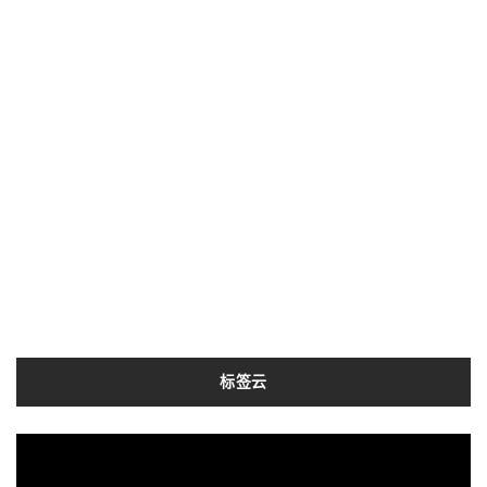
标签云
Docker
分离
lang1.18
实践
技术
微信
精炼
项目
实现
python3
鸿儒