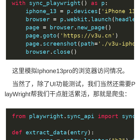
with
 sync_playwright
()
as
 p
:
    iphone_13 
=
 p
.
devices
[
'iPhone 13 
    browser 
=
 p
.
webkit
.
launch
(
headles
    page 
=
 browser
.
new_page
()
    page
.
goto
(
'https://v3u.cn'
)
    page
.
screenshot
(
path
=
'./v3u-iphon
    browser
.
close
()
这里模拟Iphone13pro的浏览器访问情况。
当然了，除了UI功能测试，我们当然还需要P
layWright帮我们干点脏活累活，那就是爬虫：
from
 playwright
.
sync_api 
import
 sync_
def
 extract_data
(
entry
):