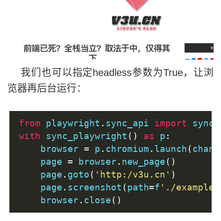
我们也可以指定headless参数为True，让浏
览器再后台运行：
from
 playwright
.
sync_api 
import
 sync_
with
 sync_playwright
()
as
 p
:
    browser 
=
 p
.
chromium
.
launch
(
chann
    page 
=
 browser
.
new_page
()
    page
.
goto
(
'http:/v3u.cn'
)
    page
.
screenshot
(
path
=
f
'./example-
    browser
.
close
()