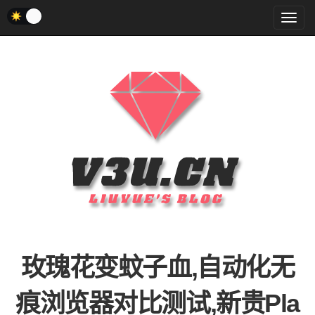
菜
单
玫瑰花变蚊子血,自动化无
痕浏览器对比测试,新贵Pla