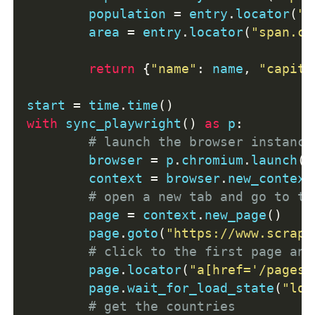
	population 
=
 entry
.
locator
(
"s
	area 
=
 entry
.
locator
(
"span.co
return
{
"name"
:
 name
,
"capita
start 
=
 time
.
time
()
with
 sync_playwright
()
as
 p
:
# launch the browser instance
	browser 
=
 p
.
chromium
.
launch
()
	context 
=
 browser
.
new_context
# open a new tab and go to th
	page 
=
 context
.
new_page
()
	page
.
goto
(
"https://www.scrape
# click to the first page and
	page
.
locator
(
"a[href='/pages/
	page
.
wait_for_load_state
(
"loa
# get the countries 