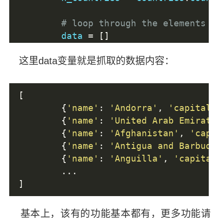
# loop through the elements a
	data 
=
[]
这里data变量就是抓取的数据内容：
for
 i 
in
 range
(
n_countries
):
		entry 
=
 countries
.
nth
		sample 
=
 extract_data
[
		data
.
append
(
sample
)
{
'name'
:
'Andorra'
,
'capital'
{
'name'
:
'United Arab Emirate
browser
.
close
()
{
'name'
:
'Afghanistan'
,
'capi
{
'name'
:
'Antigua and Barbuda
{
'name'
:
'Anguilla'
,
'capital
...
]
基本上，该有的功能基本都有，更多功能请