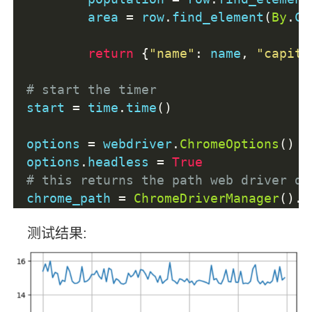
	area 
=
 row
.
find_element
(
By
.
CS
return
{
"name"
:
 name
,
"capita
# start the timer 
start 
=
 time
.
time
()
options 
=
 webdriver
.
ChromeOptions
()
options
.
headless 
=
True
# this returns the path web driver do
chrome_path 
=
ChromeDriverManager
().
i
# define the chrome service and pass 
测试结果:
chrome_service 
=
Service
(
chrome_path
)
driver 
=
 webdriver
.
Chrome
(
service
=
chr
url 
=
"https://www.scrapethissite.com