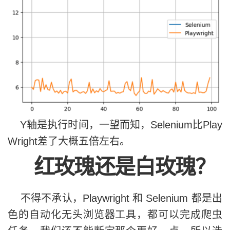
driver
.
get
(
url
)
# get the first page and click to the
first_page 
=
 driver
.
find_element
(
By
.
C
first_page
.
click
()
# get the data div and extract the da
countries_container 
=
 driver
.
find_ele
countries 
=
 driver
.
find_elements
(
By
.
C
# scrape the data using extract_data 
Y轴是执行时间，一望而知，Selenium比Play
data 
=
 list
(
map
(
extract_data
,
 countri
Wright差了大概五倍左右。
end 
=
 time
.
time
()
红玫瑰还是白玫瑰？
print
(
f
"The whole script took: {end-s
不得不承认，Playwright 和 Selenium 都是出
driver
.
quit
()
色的自动化无头浏览器工具，都可以完成爬虫