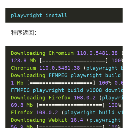
playwright install
程序返回：
Downloading
Chromium
110.0
.
5481.38
(
p
123.8
Mb
[====================]
100
%
Chromium
110.0
.
5481.38
(
playwright bu
Downloading
 FFMPEG playwright build v
1
Mb
[====================]
100
%
0.0s
FFMPEG playwright build v1008 downloa
Downloading
Firefox
108.0
.
2
(
playwrig
69.8
Mb
[====================]
100
%
0
Firefox
108.0
.
2
(
playwright build v13
Downloading
Webkit
16.4
(
playwright b
56.9
Mb
[====================]
100
%
0