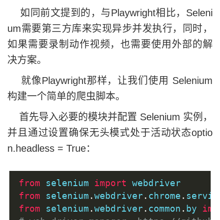
如同前文提到的，与Playwright相比，Seleni
um需要第三方库来实现异步并发执行，同时，
如果需要录制动作视频，也需要使用外部的解
决方案。
就像Playwright那样，让我们使用 Selenium
构建一个简单的爬虫脚本。
首先导入必要的模块并配置 Selenium 实例，
并且通过设置确保无头模式处于活动状态optio
n.headless = True：
from
 selenium 
import
 webdriver 
from
 selenium
.
webdriver
.
chrome
.
servic
from
 selenium
.
webdriver
.
common
.
by 
imp