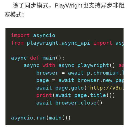
除了同步模式，PlayWright也支持异步非阻
塞模式：
import
 asyncio
from
 playwright
.
async_api 
import
 asyn
async 
def
 main
():
    async 
with
 async_playwright
()
as
 
        browser 
=
 await p
.
chromium
.
la
        page 
=
 await browser
.
new_page
        await page
.
goto
(
"http://v3u.c
print
(
await page
.
title
())
        await browser
.
close
()
asyncio
.
run
(
main
())