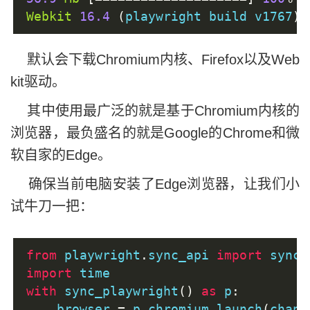
Webkit
16.4
(
playwright build v1767
)
 
默认会下载Chromium内核、Firefox以及Web
kit驱动。
其中使用最广泛的就是基于Chromium内核的
浏览器，最负盛名的就是Google的Chrome和微
软自家的Edge。
确保当前电脑安装了Edge浏览器，让我们小
试牛刀一把：
from
 playwright
.
sync_api 
import
 sync_
import
 time
with
 sync_playwright
()
as
 p
:
    browser 
=
 p
.
chromium
.
launch
(
chann