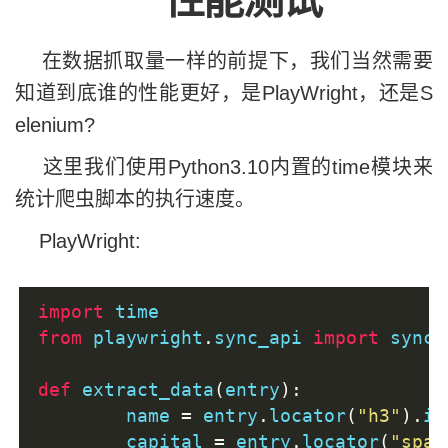
在数据抓取量一样的前提下，我们当然需要
知道到底谁的性能更好，是PlayWright，还是S
elenium?
这里我们使用Python3.10内置的time模块来
统计爬虫脚本的执行速度。
PlayWright:
import
 time 
from
 playwright
.
sync_api 
import
 sync_
def
 extract_data
(
entry
):
	name 
=
 entry
.
locator
(
"h3"
).
in
	capital 
=
 entry
.
locator
(
"span