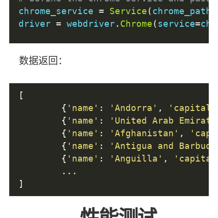
chrome_service 
=
Service
(
chrome_path
)
driver 
=
 webdriver
.
Chrome
(
service
=
chr
url 
=
"https://www.scrapethissite.com
数据返回：
driver
.
get
(
url
)
# get the data divs 
[
countries 
=
 driver
.
find_elements
(
By
.
C
{
'name'
:
'Andorra'
,
'capital'
{
'name'
:
'United Arab Emirate
# extract the data 
{
'name'
:
'Afghanistan'
,
'capi
data 
=
 list
(
map
(
extract_data
,
 countri
{
'name'
:
'Antigua and Barbuda
{
'name'
:
'Anguilla'
,
'capital
driver
.
quit
()
...
]
性能测试