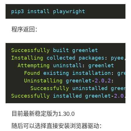
pip3 install playwright
程序返回：
Successfully
 built greenlet
Installing
 collected packages
:
 pyee
,
 
Attempting
 uninstall
:
 greenlet
Found
 existing installation
:
 gree
Uninstalling
 greenlet
-
2.0
.
2
:
Successfully
 uninstalled greenl
Successfully
 installed greenlet
-
2.0
.
1
目前最新稳定版为1.30.0
随后可以选择直接安装浏览器驱动：