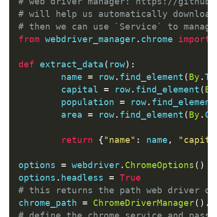
# web driver manager: https://github.
# will help us automatically download
# then we can use `Service` to manage
from
 webdriver_manager
.
chrome 
import
def
 extract_data
(
row
):
	name 
=
 row
.
find_element
(
By
.
TA
	capital 
=
 row
.
find_element
(
By
	population 
=
 row
.
find_element
	area 
=
 row
.
find_element
(
By
.
CS
return
{
"name"
:
 name
,
"capita
options 
=
 webdriver
.
ChromeOptions
()
options
.
headless 
=
True
# this returns the path web driver do
chrome_path 
=
ChromeDriverManager
().
i
# define the chrome service and pass 