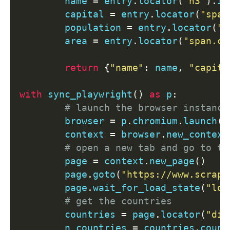
	name 
=
 entry
.
locator
(
"h3"
).
in
	capital 
=
 entry
.
locator
(
"span
	population 
=
 entry
.
locator
(
"s
	area 
=
 entry
.
locator
(
"span.co
return
{
"name"
:
 name
,
"capita
with
 sync_playwright
()
as
 p
:
# launch the browser instance
	browser 
=
 p
.
chromium
.
launch
()
	context 
=
 browser
.
new_context
# open a new tab and go to th
	page 
=
 context
.
new_page
()
	page
.
goto
(
"https://www.scrape
	page
.
wait_for_load_state
(
"loa
# get the countries 
	countries 
=
 page
.
locator
(
"div
	n_countries 
=
 countries
.
count