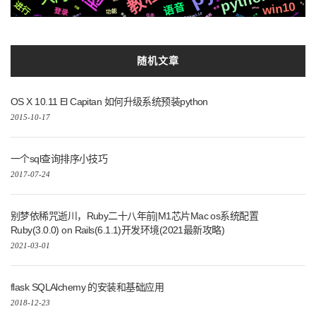
教程
进行
win10
语音
钱包
数据
阻塞
github
登录
功能
Tornado
Golang1.18
微软
2020
MacOs
推送
方案
一下
celery
任务
随机文章
OS X 10.11 El Capitan 如何升级系统预装python
2015-10-17
一个sql查询排序小技巧
2017-07-24
别梦依稀咒逝川，Ruby二十八年前|M1芯片Mac os系统配置
Ruby(3.0.0) on Rails(6.1.1)开发环境(2021最新攻略)
2021-03-01
flask SQLAlchemy 的安装和基础应用
2018-12-23