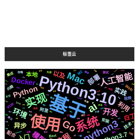
标签云
Pytorch
后端
新版
M1
图标
事件
以及
识别
支付宝
Mac
微信
测试
攻略
免费
本地
集成
人工智能
Python3.10
Apple
部署
Docker
声音
格式
CSS3
机制
一个
属于
协议
统一
存储
变量
Web
Python
问题
机器人
实践
平台
页面
中文
检测
生成
实现
基于
运行
svg
长空
视频
redis
结合
快速
情况
性能
ai
centos
推荐
利用
vue
Iris
音色
通过
镜像
并且
动画
开发
阿里
场景
结构
环境
应用
合成
api
国内
开源
原生
响应
布局
使用
白丁
js
编程
模式
前后
需要
系统
算法
深度
安装
集群
https
记录
流程
Go
python3
各种
社交
字幕
技术
异步
芯片
io
Whisper
遇到
切换
配合
模型
Selenium
python3.7
图片
克隆
基础
聊天
支付
代码
Bert
入门
爬虫
一键
可用
简历