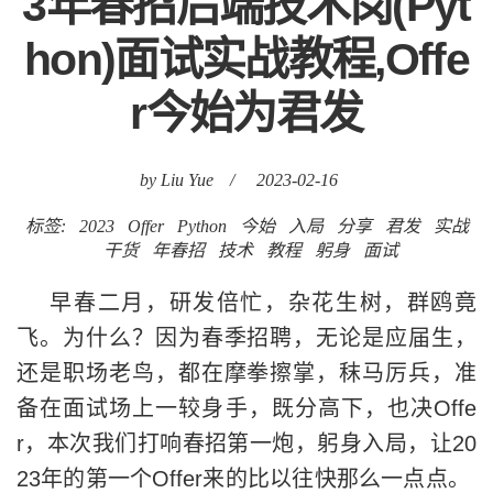
3年春招后端技术岗(Pyt
hon)面试实战教程,Offe
r今始为君发
by Liu Yue
/
2023-02-16
标签:
2023
Offer
Python
今始
入局
分享
君发
实战
干货
年春招
技术
教程
躬身
面试
早春二月，研发倍忙，杂花生树，群鸥竟
飞。为什么？因为春季招聘，无论是应届生，
还是职场老鸟，都在摩拳擦掌，秣马厉兵，准
备在面试场上一较身手，既分高下，也决Offe
r，本次我们打响春招第一炮，躬身入局，让20
23年的第一个Offer来的比以往快那么一点点。