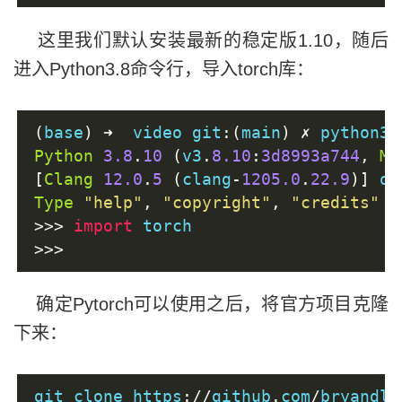
这里我们默认安装最新的稳定版1.10，随后
进入Python3.8命令行，导入torch库：
(
base
)
➜
  video git
:(
main
)
✗
 python3
.
Python
3.8
.
10
(
v3
.
8.10
:
3d8993a744
,
Ma
[
Clang
12.0
.
5
(
clang
-
1205.0
.
22.9
)]
 on
Type
"help"
,
"copyright"
,
"credits"
o
>>>
import
 torch
>>>
确定Pytorch可以使用之后，将官方项目克隆
下来：
git clone https
://
github
.
com
/
bryandle