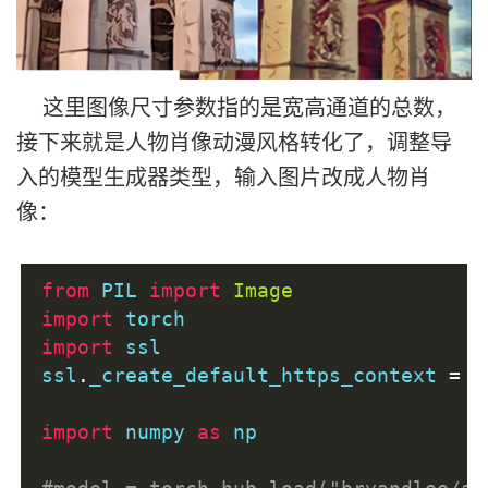
这里图像尺寸参数指的是宽高通道的总数，
接下来就是人物肖像动漫风格转化了，调整导
入的模型生成器类型，输入图片改成人物肖
像：
from
 PIL 
import
Image
import
 torch
import
 ssl
ssl
.
_create_default_https_context 
=
 s
import
 numpy 
as
 np