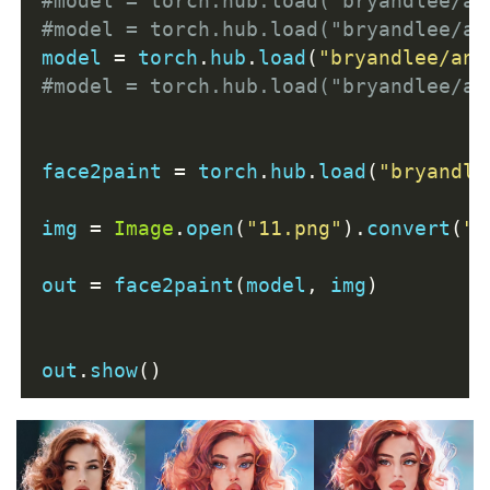
#model = torch.hub.load("bryandlee/an
#model = torch.hub.load("bryandlee/an
model 
=
 torch
.
hub
.
load
(
"bryandlee/ani
#model = torch.hub.load("bryandlee/an
face2paint 
=
 torch
.
hub
.
load
(
"bryandle
img 
=
Image
.
open
(
"11.png"
).
convert
(
"R
out 
=
 face2paint
(
model
,
 img
)
out
.
show
()