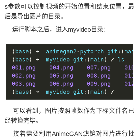
s参数可以控制视频的开始位置和结束位置，最
后是导出图片的目录。
运行脚本之后，进入myvideo目录：
(
base
)
➜
  animegan2
-
pytorch git
:(
main
(
base
)
➜
  myvideo git
:(
main
)
✗
 ls
001.png
004.png
007.png
010.
002.png
005.png
008.png
011.
003.png
006.png
009.png
012.
(
base
)
➜
  myvideo git
:(
main
)
✗
可以看到，图片按照帧数作为下标文件名已
经转换完毕。
接着需要利用AnimeGAN滤镜对图片进行批