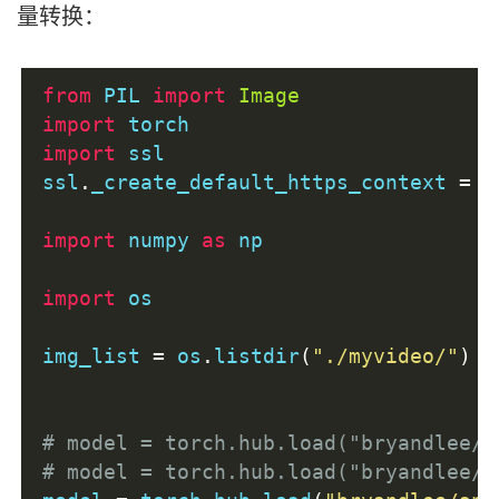
量转换：
from
 PIL 
import
Image
import
 torch
import
 ssl
ssl
.
_create_default_https_context 
=
 s
import
 numpy 
as
 np
import
 os
img_list 
=
 os
.
listdir
(
"./myvideo/"
)
# model = torch.hub.load("bryandlee/a
# model = torch.hub.load("bryandlee/a