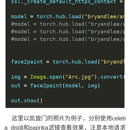
ssl
.
_create_default_https_context 
=
 s
model 
=
 torch
.
hub
.
load
(
"bryandlee/ani
#model = torch.hub.load("bryandlee/an
#model = torch.hub.load("bryandlee/an
#model = torch.hub.load("bryandlee/an
face2paint 
=
 torch
.
hub
.
load
(
"bryandle
img 
=
Image
.
open
(
"Arc.jpg"
).
convert
(
"
out 
=
 face2paint
(
model
,
 img
)
out
.
show
()
这里以凯旋门的照片为例子，分别使用celeb
a_distill和paprika滤镜查看效果，注意本地请求