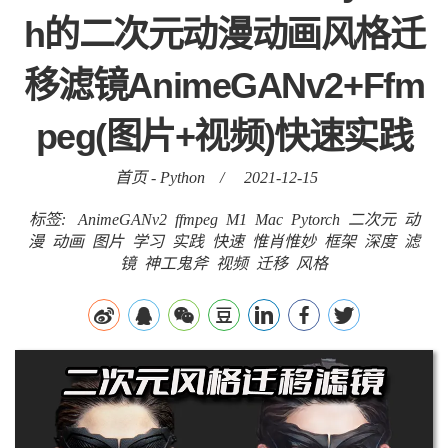
h的二次元动漫动画风格迁
移滤镜AnimeGANv2+Ffm
peg(图片+视频)快速实践
首页
-
Python
/
2021-12-15
标签:
AnimeGANv2
ffmpeg
M1
Mac
Pytorch
二次元
动
漫
动画
图片
学习
实践
快速
惟肖惟妙
框架
深度
滤
镜
神工鬼斧
视频
迁移
风格