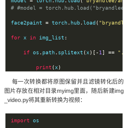
model 
=
 torch
.
hub
.
load
(
"bryandlee/ani
# #model = torch.hub.load("bryandlee/
face2paint 
=
 torch
.
hub
.
load
(
"bryandle
for
 x 
in
 img_list
:
if
 os
.
path
.
splitext
(
x
)[-
1
]
==
".p
print
(
x
)
每一次转换都将原图保留并且滤镜转化后的
        img 
=
Image
.
open
(
"./myvideo/"
图片存放在相对目录myimg里面，随后新建img
        out 
=
 face2paint
(
model
,
 img
)
_video.py将其重新转换为视频：
        out
.
show
()
        out
.
save
(
"./myimg/"
+
x
)
import
 os