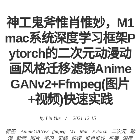
神工鬼斧惟肖惟妙，M1
mac系统深度学习框架P
ytorch的二次元动漫动
画风格迁移滤镜Anime
GANv2+Ffmpeg(图片
+视频)快速实践
by Liu Yue
/
2021-12-15
标签:
AnimeGANv2
ffmpeg
M1
Mac
Pytorch
二次元
动
漫
动画
图片
学习
实践
快速
惟肖惟妙
框架
深度