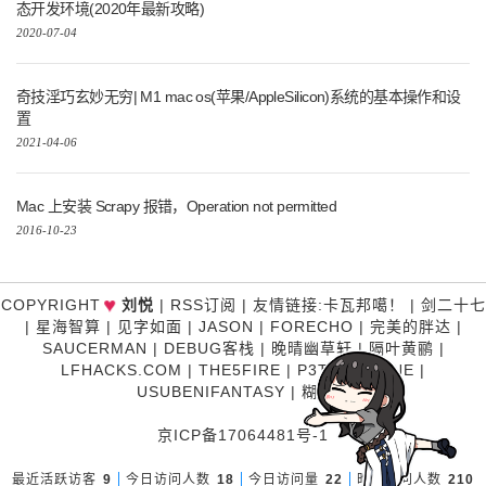
态开发环境(2020年最新攻略)
2020-07-04
奇技淫巧玄妙无穷| M1 mac os(苹果/AppleSilicon)系统的基本操作和设
置
2021-04-06
Mac 上安装 Scrapy 报错，Operation not permitted
2016-10-23
♥
COPYRIGHT
刘悦
|
RSS订阅
|
友情链接
:
卡瓦邦噶！
|
剑二十七
|
星海智算
|
见字如面
|
JASON
|
FORECHO
|
完美的胖达
|
SAUCERMAN
|
DEBUG客栈
|
晚晴幽草轩
|
隔叶黄鹂
|
LFHACKS.COM
|
THE5FIRE
|
P3TERX ZONE
|
USUBENIFANTASY
|
糊涂说
京ICP备17064481号-1
最近活跃访客
9
今日访问人数
18
今日访问量
22
昨日访问人数
210