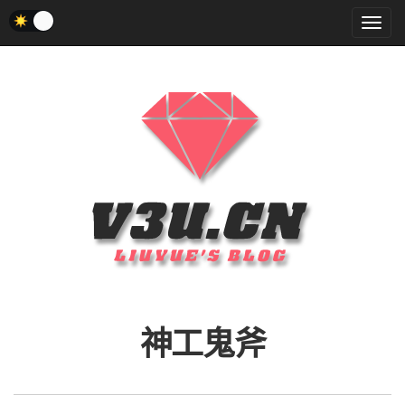
菜
单
神工鬼斧