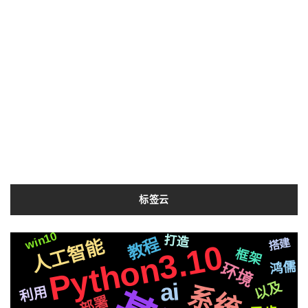
标签云
win10
nginx
打造
后端
整合
图片
支付
教程
容器
人工智能
搭建
js
Python3.10
框架
机器人
简历
Bert
制作
合成
聊天
鸿儒
环境
https
技术
动画
ai
芯片
结构
以及
爬虫
系统
微信
利用
响应
生成
自己
基础
性能
部署
布局
Web
编程
属于
新版