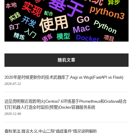
基于
异步
实现
前后
文件
本地
python3
运行
并发
redis
api
音色
应用
并且
记录
svg
复刻
配合
实践
Go
使用
协议
开发
结合
配置
M1
检测
快速
Python
微软
情况
语音
Mac
白丁
克隆
开源
golang
入门
页面
登录
问题
精炼
模型
语言
Docker
平台
一键
项目
彩虹
vue
国内
深度
面试
三方
随机文章
2020年是时候更新你的技术武器库了:Asgi vs Wsgi(FastAPI vs Flask)
2020-07-22
远见而明察近观若明火|Centos7.6环境基于Prometheus和Grafana结合
钉钉机器人打造全时监控(预警)Docker容器服务系统
2020-12-06
春秋笔法,微言大义,中山二院“癌症事件”情况说明解析