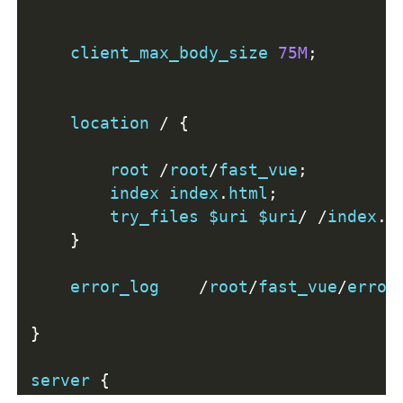
    client_max_body_size 
75M
;
    location 
/
{
        root 
/
root
/
fast_vue
;
        index index
.
html
;
        try_files $uri $uri
/
/
index
.
h
}
    error_log    
/
root
/
fast_vue
/
error
}
server 
{