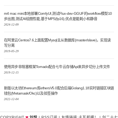
m4 mac mini本地部署ComfyUI,测试Flux-dev-GGUF的workflow模型10
步出图,测试AI绘图性能,基于MPS(fp16),优点是能耗小和静音
2024-12-09
在阿里云Centos7.6上面配置Mysql主从数据库(master/slave)，实现读
写分离
2019-05-29
使用异步非阻塞框架Tornado配合七牛云存储Api来异步切分上传文件
2019-12-15
新版以太坊Ethereum库ethersV5.0配合后端Golang1.18实时链接区块链
钱包(Metamask/Okc)以及验签操作
2022-12-04
♥
COPYRIGHT
刘悦
|
RSS订阅
|
友情链接
:
卡瓦邦噶！
|
剑二十七