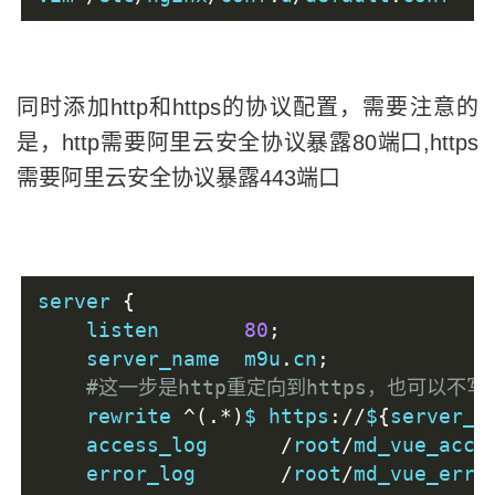
同时添加http和https的协议配置，需要注意的
是，http需要阿里云安全协议暴露80端口,https
需要阿里云安全协议暴露443端口
server 
{
    listen       
80
;
    server_name  m9u
.
cn
;
#这一步是http重定向到https，也可以不写
    rewrite 
^(.*)
$ https
://
$
{
server_n
    access_log      
/
root
/
md_vue_acce
    error_log       
/
root
/
md_vue_erro