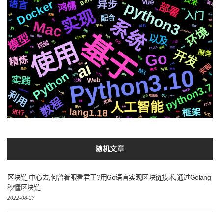
技术
Bert
vue
语言
Docker
异步
python3
接入
鸿儒
部署
镜像
实现
存储
聊天
入门
快速
机制
克隆
配合
系统
格式
流程
https
Mac
github
识别
并且
后端
平台
环境
js
compose
微软
基于
模型
以及
Django
响应
场景
图片
协议
使用
OS
通过
视频
爬虫
三方
编程
推荐
redis
生成
字幕
开发
服务
Go
阻塞
精炼
检测
ai
前后
svg
安装
Python3.10
模式
开源
记录
api
M1
结构
任务
Python
国内
TTS
基础
页面
实践
Web
深度
进阶
python3.7
Apple
Selenium
编辑器
利用
一个
运行
学习
数据库
统一
可用
教程
攻略
布局
切换
情况
变量
人工智能
Iris
celery
社交
整合
合成
各种
lang1.18
框架
进行
简历
集群
动画
中文
新版
2020
centos
声音
Golang1.18
数据
自动化
Silicon
芯片
io
随机文章
区块链,中心去,何曾着眼看君王?用Go语言实现区块链技术,通过Golang
秒懂区块链
2022-08-27