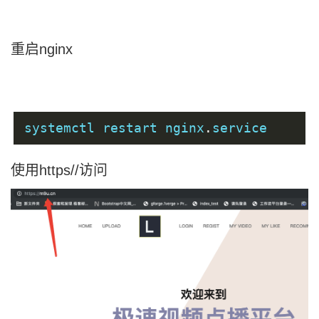
        listen 
443
;
        server_name m9u
.
cn
;
重启nginx
        ssl on
;
        ssl_certificate      
/
root
/
22
        ssl_certificate_key  
/
root
/
22
        ssl_session_timeout 
5m
;
systemctl restart nginx
.
service
        ssl_ciphers ECDHE
-
RSA
-
AES128
-
        ssl_protocols 
TLSv1
TLSv1
.
1
T
        ssl_prefer_server_ciphers on
;
使用https//访问
        location 
/
{
        root 
/
root
/
fast_vue
;
        index index
.
html
;
        try_files $uri $uri
/
/
index
.
h
}