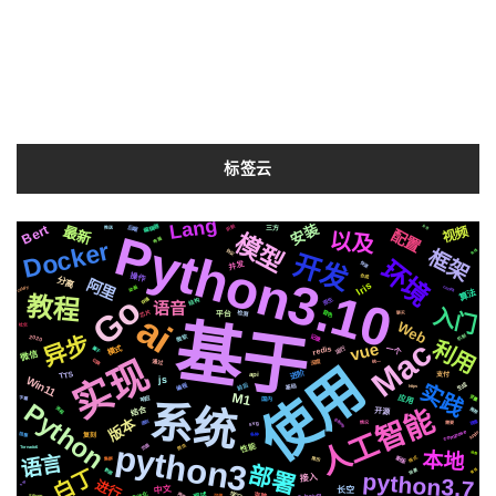
安装
Bert
最新
视频
配置
Python3.10
以及
模型
布局
Docker
框架
协议
全栈
开发
环境
并发
快速
操作
合成
分离
阿里
Iris
celery
动画
centos
算法
Go
教程
原生
结构
存储
语音
入门
ai
音色
芯片
检测
平台
聊天
基于
Web
社交
异步
记录
微软
机制
2020
Mac
利用
vue
模式
运行
redis
属于
一个
微信
实现
切换
使用
深度
通过
统一
进阶
TTS
api
支付
Win11
js
实践
生成
前后
编程
基础
https
M1
应用
响应
变量
字幕
国内
Python
系统
人工智能
结合
流程
推荐
开源
版本
github
遇到
svg
镜像
情况
需要
compose
Apple
阻塞
各种
复刻
python3
性能
页面
爬虫
Tornado6
本地
函数
语言
新版
格式
简历
集群
部署
白丁
数据
场景
管理
python3.7
接入
进行
http
中文
长空
自动化
声音
Selenium
学习
面试
克隆
可用
Silicon
随机文章
在Mac和Linux以及Windows下删除pip安装包缓存用以节约空间
2019-05-03
Win11环境Mecab日语分词和词性分析以及动态库DLL not found问题