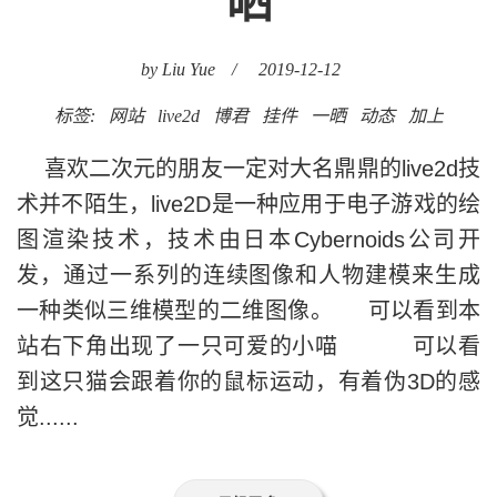
晒
by Liu Yue
/
2019-12-12
标签:
网站
live2d
博君
挂件
一晒
动态
加上
喜欢二次元的朋友一定对大名鼎鼎的live2d技
术并不陌生，live2D是一种应用于电子游戏的绘
图渲染技术，技术由日本Cybernoids公司开
发，通过一系列的连续图像和人物建模来生成
一种类似三维模型的二维图像。 可以看到本
站右下角出现了一只可爱的小喵 可以看
到这只猫会跟着你的鼠标运动，有着伪3D的感
觉......