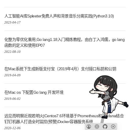
在Mac系统下生成新版支付宝（2019年4月）支付接口私钥和公钥
2019-04-09
在Mac os 下配置Go lang 开发环境
2019-06-02
远见而明察近观若明火|Centos7.6环境基于Prometheus和Grafana结合
钉钉机器人打造全时监控(预警)Docker容器服务系统
2020-12-06
春秋笔法,微言大义,中山二院“癌症事件”情况说明解析
2023-11-09
♥
COPYRIGHT
刘悦
|
RSS订阅
|
友情链接
:
卡瓦邦噶！
|
剑二十七
|
星海智算
|
见字如面
|
JASON
|
FORECHO
|
完美的胖达
|
SAUCERMAN
|
DEBUG客栈
|
晚晴幽草轩
|
隔叶黄鹂
|
LFHACKS.COM
|
THE5FIRE
|
P3TERX ZONE
|