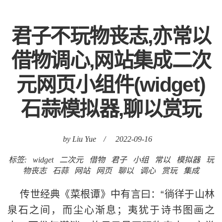
君子不玩物丧志,亦常以
借物调心,网站集成二次
元网页小组件(widget)
石蒜模拟器,聊以赏玩
by Liu Yue
/
2022-09-16
标签:
widget
二次元
借物
君子
小组
常以
模拟器
玩
物丧志
石蒜
网站
网页
聊以
调心
赏玩
集成
传世经典《菜根谭》中有言曰：“徜徉于山林
泉石之间，而尘心渐息；夷犹于诗书图画之