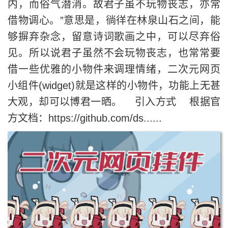
内，而俗气潜消。故君子虽不玩物丧志，亦常
借物调心。”意思是，徜徉在林泉山石之间，能
够摒弃杂念，留意诗词歌画之中，可以尽弃俗
见。所以说君子虽然不会玩物丧志，也常常要
借一些优雅的小物件来调理情绪，二次元网页
小组件(widget)就是这样的小物件，功能上无甚
大观，却可以博君一晒。 引入方式 根据官
方文档：https://github.com/ds......