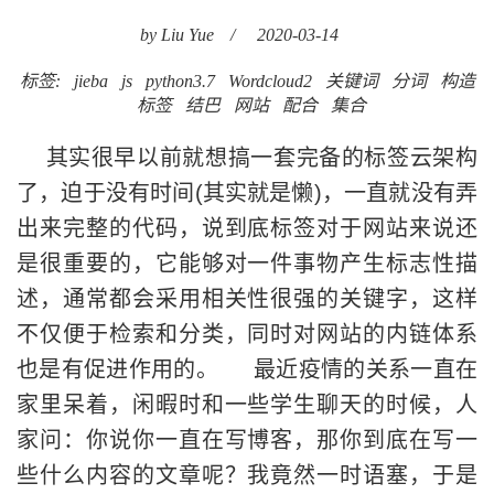
by Liu Yue
/
2020-03-14
标签:
jieba
js
python3.7
Wordcloud2
关键词
分词
构造
标签
结巴
网站
配合
集合
其实很早以前就想搞一套完备的标签云架构
了，迫于没有时间(其实就是懒)，一直就没有弄
出来完整的代码，说到底标签对于网站来说还
是很重要的，它能够对一件事物产生标志性描
述，通常都会采用相关性很强的关键字，这样
不仅便于检索和分类，同时对网站的内链体系
也是有促进作用的。 最近疫情的关系一直在
家里呆着，闲暇时和一些学生聊天的时候，人
家问：你说你一直在写博客，那你到底在写一
些什么内容的文章呢？我竟然一时语塞，于是