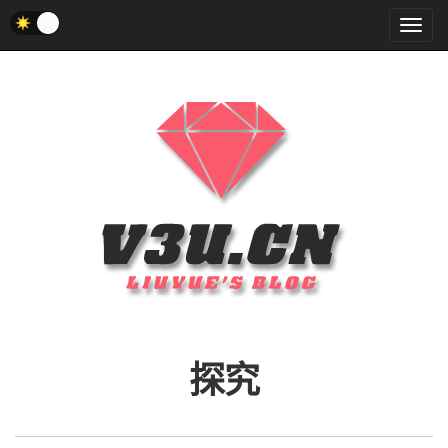
菜
单
探究