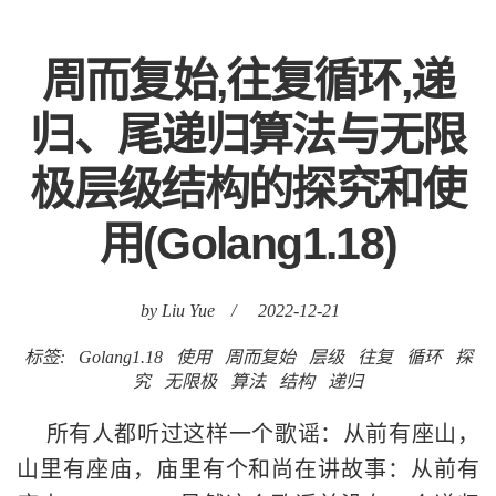
周而复始,往复循环,递
归、尾递归算法与无限
极层级结构的探究和使
用(Golang1.18)
by Liu Yue
/
2022-12-21
标签:
Golang1.18
使用
周而复始
层级
往复
循环
探
究
无限极
算法
结构
递归
所有人都听过这样一个歌谣：从前有座山，
山里有座庙，庙里有个和尚在讲故事：从前有