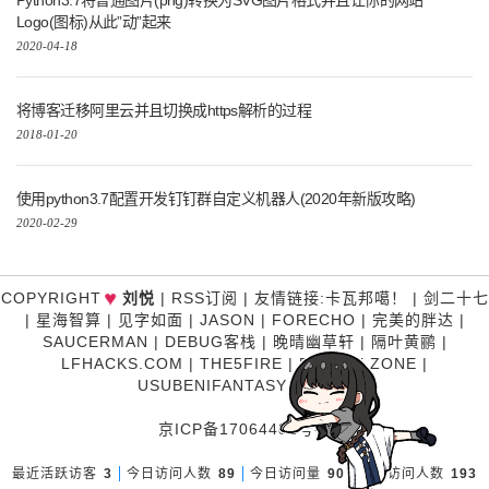
Logo(图标)从此”动”起来
2020-04-18
将博客迁移阿里云并且切换成https解析的过程
2018-01-20
使用python3.7配置开发钉钉群自定义机器人(2020年新版攻略)
2020-02-29
♥
COPYRIGHT
刘悦
|
RSS订阅
|
友情链接
:
卡瓦邦噶！
|
剑二十七
|
星海智算
|
见字如面
|
JASON
|
FORECHO
|
完美的胖达
|
SAUCERMAN
|
DEBUG客栈
|
晚晴幽草轩
|
隔叶黄鹂
|
LFHACKS.COM
|
THE5FIRE
|
P3TERX ZONE
|
USUBENIFANTASY
|
糊涂说
京ICP备17064481号-1
最近活跃访客
3
今日访问人数
89
今日访问量
90
昨日访问人数
193