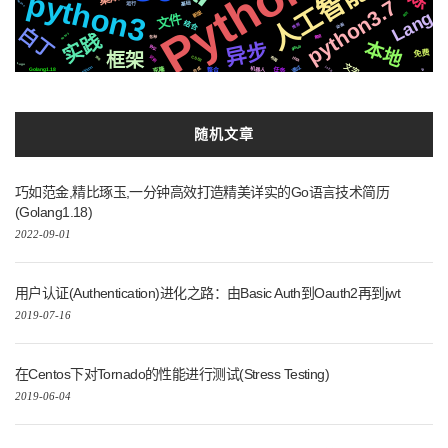
人工智能
python3
python3.7
Async
基础
运行
Lang
新版
网页
文件
结合
动画
推荐
白丁
实践
Ruby3
爬虫
各种
本地
异步
协议
github
免费
框架
识别
布局
CSS3
https
调用
Logo
文字
Silicon
通过
合成
js2.0
机器人
克隆
任务
Golang1.18
io
整合
随机文章
巧如范金,精比琢玉,一分钟高效打造精美详实的Go语言技术简历
(Golang1.18)
2022-09-01
用户认证(Authentication)进化之路：由Basic Auth到Oauth2再到jwt
2019-07-16
在Centos下对Tornado的性能进行测试(Stress Testing)
2019-06-04