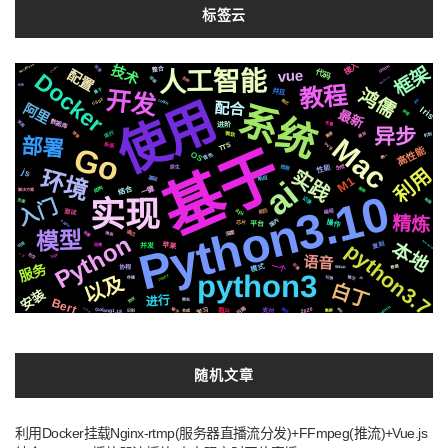
标签云
接入
框架
MetaMask
技术
Silicon
快速
vits2V2.0
整合
人工智能
vue
配置
代码
Docker
动画
AppleSilicon
各种
教程
绘图
鸿儒
属于
并且
开发
使用
CSS3
centos
格式
真实
配合
系统
阿里
Iris
最新
声音
数据库
流程
变量
进阶
异步
运行
镜像
需要
遇到
微软
机制
Mac
部署
基于
svg
TTS
Go
新版
高性能
OS
音色
统一
性能
检测
生成
原生
利用
实践
环境
js
ai
基础
M1
响应
一键
结构
结合
推荐
解决方案
Python3.10
实现
记录
入门
布局
页面
api
前后
编程
面试
精炼
国内
Apple
操作
芯片
平台
模型
场景
通过
深度
推送
Python
本地
asyncio
python3.7
可用
复刻
苹果
并发
阻塞
社交
https
一下
语音
服务
一个
字幕
模式
数据
github
协程
python3
celery
以及
情况
切换
存储
io
白丁
安装
进行
协议
Bert
爬虫
Pytorch
后端
js2.6
Golang1.18
简历
学习
2020
聊天
换脸
图片
集群
支付
识别
合成
随机文章
利用Docker挂载Nginx-rtmp(服务器直播流分发)+FFmpeg(推流)+Vue.js