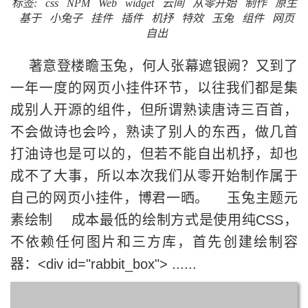
标签:
css
NPM
Web
widget
云间
从零开始
制作
原生
基于
小兔子
挂件
插件
机抒
特效
玉兔
组件
网页
自出
著意登楼瞻玉兔，何人张幕遮银阙？又到了
一年一度的网页小挂件环节，以往我们都是集
成别人开源的组件，但所谓熟读唐诗三百首，
不会做诗也会吟，熟读了别人的东西，做几首
打油诗也是可以的，但若不能自出机抒，却也
成不了大事，所以本次我们从零开始制作属于
自己的网页小挂件，博君一晒。 玉兔主题元
素绘制 成本最低的绘制方式是使用纯CSS，
不依赖任何图片和三方库，首先创建绘制容
器：<div id="rabbit_box"> ......