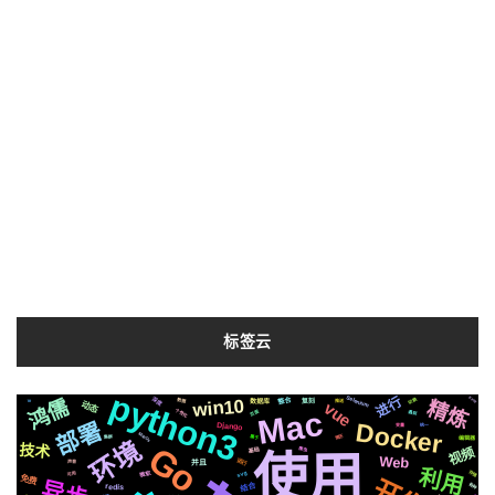
标签云
python3
Selenium
进行
深度
鸿儒
win10
EP02
切换
整合
精炼
数据
io
数据库
复刻
推送
vue
动态
Mac
个性化
页面
遇到
部署
Docker
Django
统一
变量
MacOs
简历
属于
编辑器
集群
环境
Go
技术
视频
基础
爬虫
使用
Web
运行
并且
声音
利用
微软
svg
存储
可用
免费
异步
结合
各种
redis