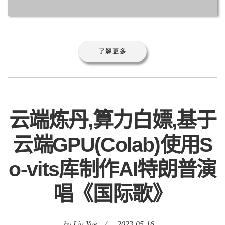
了解更多
云端炼丹,算力白嫖,基于
云端GPU(Colab)使用S
o-vits库制作AI特朗普演
唱《国际歌》
by Liu Yue
/
2023-05-16