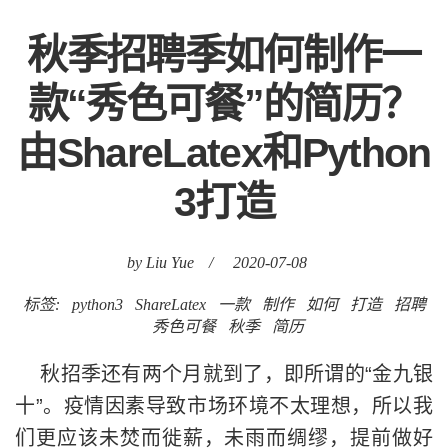
秋季招聘季如何制作一
款“秀色可餐”的简历？
由ShareLatex和Python
3打造
by Liu Yue
/
2020-07-08
标签:
python3
ShareLatex
一款
制作
如何
打造
招聘
秀色可餐
秋季
简历
秋招季还有两个月就到了，即所谓的“金九银
十”。疫情因素导致市场环境不太理想，所以我
们更应该未焚而徙薪，未雨而绸缪，提前做好