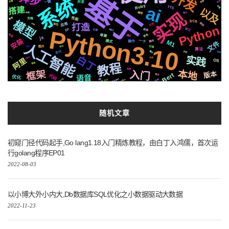
基于
开发
系统
推荐
流程
一键
字幕
并发
ai
Ruby
TTS
场景
搭建
以及
实现
编程
聊天
布局
性能
需要
克隆
模型
Iris
响应
生成
应用
前后
https
打造
Python
Python3.10
芯片
学习
api
记录
新版
检测
音色
结构
通过
苹果
js
安装
一个
国内
模式
M1
操作
文件
人工智能
协议
后端
机制
图片
算法
支付
情况
动画
识别
实践
白丁
Apple
递归
合成
阿里
OS
教程
镜像
快速
本地
框架
入门
版本
Bert
格式
语音
代码
优化
Whisper
原生
CSS3
阻塞
centos
http
社交
随机文章
初窥门径代码起手,Go lang1.18入门精炼教程，由白丁入鸿儒，首次运
行golang程序EP01
2022-08-03
以小博大外小内大,Db数据库SQL优化之小数据驱动大数据
2022-11-23