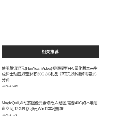
相关推荐
使用腾讯混元(HunYuanVideo)视频模型FP8量化版本来生
成绅士动画,模型体积30G,8G甜品卡可玩,2秒视频需要15
分钟
2024-12-08
MagicQuill,AI动态图像元素修改,AI绘图,需要40G的本地硬
盘空间,12G显存可玩,Win11本地部署
2024-11-21