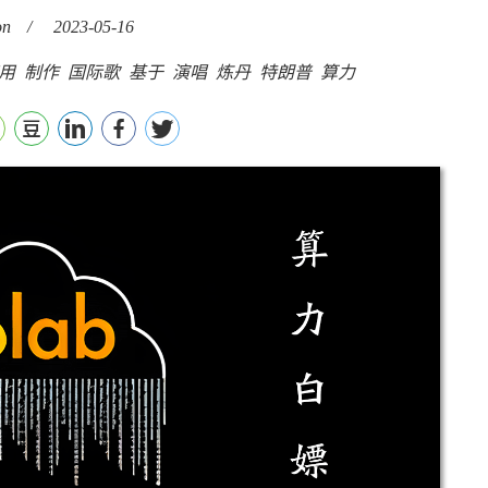
on
/
2023-05-16
用
制作
国际歌
基于
演唱
炼丹
特朗普
算力