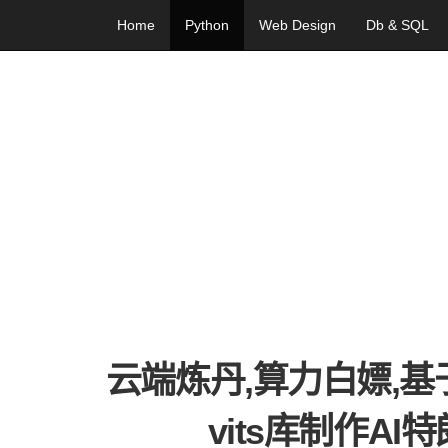
Home
Python
Web Design
Db & SQL
云端炼丹,算力白嫖,基于云
vits库制作A