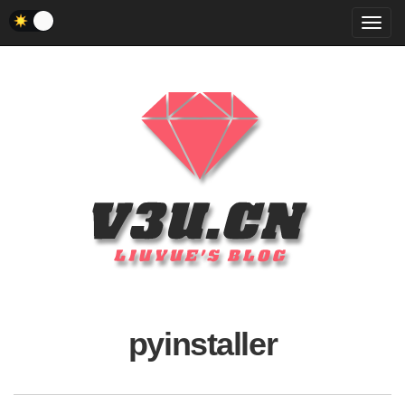
菜
单
pyinstaller