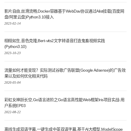
影片自由,丝滑流畅,Docker容器基于WebDav协议通过Alist挂载(百度网
盘/阿里云盘)Python3.10接入
2023-02-14
栩栩如生,音色克隆,Bert-vits2文字转语音打造鬼畜视频实践
(Python3.10)
2023-10-23
流量如何才能变现？实际测试谷歌广告联盟(Google Adsense)的广告效
果以及如何优化相关代码
2020-05-04
彩虹女神跃长空,Go语言进阶之Go语言高性能Web框架Iris项目实战-用
户系统EP03
2022-08-22
离线生成双语字幕,一键生成中英双语字幕,基于AI大模型,ModelScope