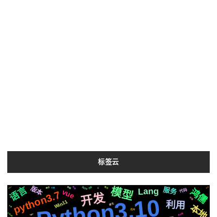
标签云
语言
版本
模型
2020
页面
布局
2021
格式
流程
简历
类型
服务
Lang
字幕
io
鸿儒
vue
代码
python3.7
开发
Python3.10
存储
Win11
利用
原生
本地
方案
芯片
Silicon
支付宝
https