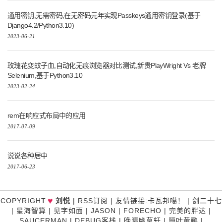
通用密钥,无需密码,在无密码元年实现Passkeys通用密钥登录(基于
Django4.2/Python3.10)
2023-06-21
玫瑰花变蚊子血,自动化无痕浏览器对比测试,新贵PlayWright Vs 老牌
Selenium,基于Python3.10
2023-02-24
rem在响应式布局中的应用
2017-07-09
说说各种居中
2017-06-23
COPYRIGHT
刘悦
|
RSS订阅
|
友情链接
:
卡瓦邦噶！
|
剑二十七
♥
|
星海智算
|
见字如面
|
JASON
|
FORECHO
|
完美的胖达
|
SAUCERMAN
|
DEBUG客栈
|
晚晴幽草轩
|
隔叶黄鹂
|