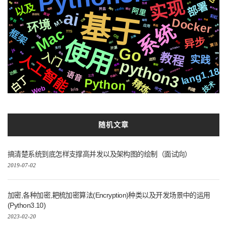
实现
部署
协议
需要
以及
生成
推送
解决方案
国内
redis
变量
阿里
通过
检测
并且
ai
基于
面试
自动化
彩虹
Docker
记录
平台
环境
属于
动画
M1
编程
快速
聊天
系统
场景
应用
情况
新版
社交
Mac
框架
推荐
TTS
OS
深度
个性化
后端
异步
使用
前后
声音
api
算法
Go
Whisper
开源
支付
爬虫
机制
js
入门
教程
音色
集群
人工智能
镜像
实践
svg
阻塞
python3
递归
进阶
切换
结构
识别
微软
CSS3
lang1.18
compose
响应
Pytorch
基础
遇到
运行
功能
语音
机器人
三方
白丁
Python
精炼
合成
技术
celery
Web
中文
构建
Iris
Tornado
Azure
数据
centos
可用
Apple
MacOs
统一
各种
github
随机文章
搞清楚系统到底怎样支撑高并发以及架构图的绘制（面试向）
2019-07-02
加密,各种加密,耙梳加密算法(Encryption)种类以及开发场景中的运用
(Python3.10)
2023-02-20