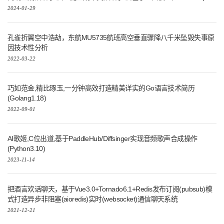
2024-01-29
孔雀折翼空中浩劫，东航MU5735航班高空垂直骤降八千米坠毁失事原
因技术性分析
2022-03-22
巧如范金,精比琢玉,一分钟高效打造精美详实的Go语言技术简历
(Golang1.18)
2022-09-01
AI歌姬,C位出道,基于PaddleHub/Diffsinger实现音频歌声合成操作
(Python3.10)
2023-11-14
把酒言欢话聊天，基于Vue3.0+Tornado6.1+Redis发布订阅(pubsub)模
式打造异步非阻塞(aioredis)实时(websocket)通信聊天系统
2021-12-21