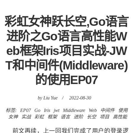
彩虹女神跃长空,Go语言
进阶之Go语言高性能W
eb框架Iris项目实战-JW
T和中间件(Middleware)
的使用EP07
by Liu Yue
/
2022-08-30
标签:
EP07
Go
Iris
jwt
Middleware
Web
中间件
使用
女神
实战
彩虹
框架
语言
进阶
长空
项目
高性能
前文再续，上一回我们完成了用户的登录逻