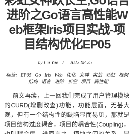
彩虹女神跃长空,Go语言
进阶之Go语言高性能W
eb框架Iris项目实战-项
目结构优化EP05
by Liu Yue
/
2022-08-25
标签:
EP05
Go
Iris
Web
优化
女神
实战
彩虹
框架
结构
语言
进阶
长空
项目
高性能
前文再续，上一回我们完成了用户管理模块
的CURD(增删改查)功能，功能层面，无甚大
观，但有一个结构性的缺陷显而易见，那就是
项目结构过度耦合，项目的耦合性(Coupling)，