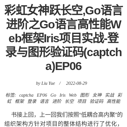
彩虹女神跃长空,Go语言
进阶之Go语言高性能W
eb框架Iris项目实战-登
录与图形验证码(captch
a)EP06
by Liu Yue
/
2022-08-29
标签:
captcha
EP06
Go
Iris
Web
图形
女神
实战
彩
虹
框架
登录
语言
进阶
长空
项目
验证码
高性能
书接上回，上一回我们按照“低耦合高内聚”的
组织架构方针对项目的整体结构进行了优化，