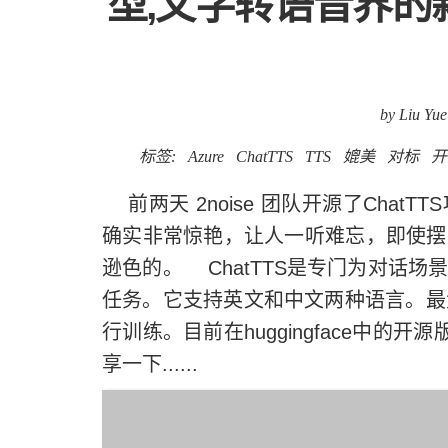
型,文字转语音界的新魁
by Liu Yue
标签:
Azure
ChatTTS
TTS
媲美
对标
开
前两天 2noise 团队开源了Cha
确实非常惊艳，让人一听难忘，即使摆在微
逊色的。 ChatTTS是专门为对话
任务。它支持英文和中文两种语言。最
行训练。目前在huggingface中的
享一下......