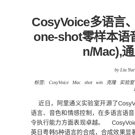
CosyVoice多
one-shot零样本
n/Mac
by Liu Yue
标签:
CosyVoice
Mac
shot
win
克隆
实验室
近日，阿里通义实验室开源了CosyV
语言、音色和情感控制，在多语言语音
令执行能力方面表现卓越。 CosyVo
英日粤韩5种语言的合成，合成效果显著优