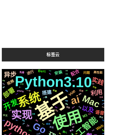
标签云
配合
Bert
进行
安装
https
流程
高性能
问题
免费
异步
情况
页面
Python3.10
实践
视频
数据
动画
社交
三方
识别
协程
集群
部署
统一
vue
利用
编程
基于
苹果
应用
搭建
切换
一个
golang
系统
结构
各种
ai
Mac
一键
任务
开发
MacOs
检测
简历
基础
布局
以及
2020
记录
国内
api
平台
协议
使用
实现
前后
合成
语音
芯片
M1
后端
中文
人工智能
面试
python3
音色
通过
声音
深度
属于
快速
Go
原生
svg
存储
结合
Web
js
遇到
并且
机器人
github
需要
复刻
机制
接入
微软
TTS
爬虫
字幕
聊天