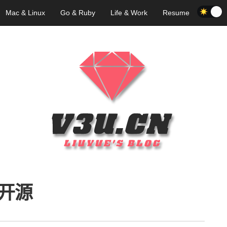
Mac & Linux
Go & Ruby
Life & Work
Resume
开源