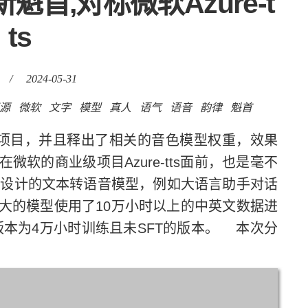
首,对标微软Azure-t
ts
/
2024-05-31
源
微软
文字
模型
真人
语气
语音
韵律
魁首
tTTS项目，并且释出了相关的音色模型权重，效果
软的商业级项目Azure-tts面前，也是毫不
场景设计的文本转语音模型，例如大语言助手对话
大的模型使用了10万小时以上的中英文数据进
开源版本为4万小时训练且未SFT的版本。 本次分