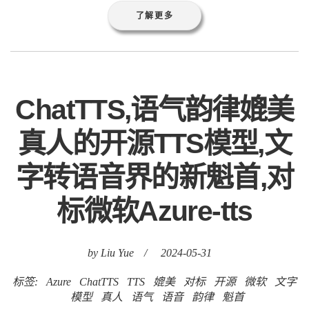
了解更多
ChatTTS,语气韵律媲美
真人的开源TTS模型,文
字转语音界的新魁首,对
标微软Azure-tts
by Liu Yue
/
2024-05-31
标签:
Azure
ChatTTS
TTS
媲美
对标
开源
微软
文字
模型
真人
语气
语音
韵律
魁首