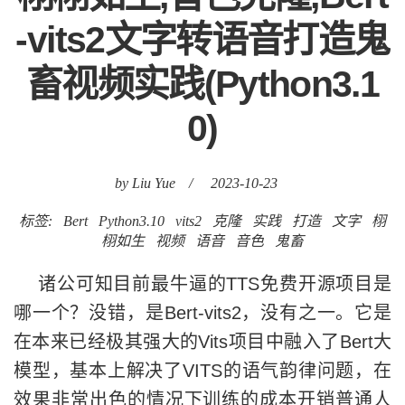
-vits2文字转语音打造鬼
畜视频实践(Python3.1
0)
by Liu Yue
/
2023-10-23
标签:
Bert
Python3.10
vits2
克隆
实践
打造
文字
栩
栩如生
视频
语音
音色
鬼畜
诸公可知目前最牛逼的TTS免费开源项目是
哪一个？没错，是Bert-vits2，没有之一。它是
在本来已经极其强大的Vits项目中融入了Bert大
模型，基本上解决了VITS的语气韵律问题，在
效果非常出色的情况下训练的成本开销普通人