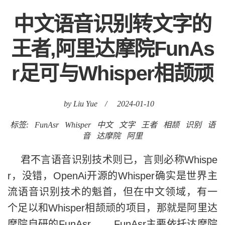
中文语音识别转文字的
王者,阿里达摩院FunAs
r足可与Whisper相颉顽
by Liu Yue
/
2024-01-10
标签:
FunAsr
Whisper
中文
文字
王者
相颉
识别
语
音
达摩院
阿里
君不言语音识别技术则已，言则必称Whispe
r，没错，OpenAi开源的Whisper确实是世界主
流语音识别技术的魁首，但在中文领域，有一
个足以和Whisper相颉顽的项目，那就是阿里达
摩院自研的FunAsr。 FunAsr主要依托达摩院