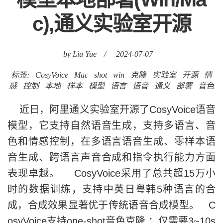
c),通义实验室开源
by Liu Yue
/
2024-07-07
标签:
CosyVoice
Mac
shot
win
克隆
实验室
开源
情
感
控制
本地
样本
模型
语言
语音
通义
部署
音色
近日，阿里通义实验室开源了CosyVoice语音
模型，它支持自然语音生成，支持多语言、音
色和情感控制，在多语言语音生成、零样本语
音生成、跨语言声音合成和指令执行能力方面
表现卓越。 CosyVoice采用了总共超15万小
时的数据训练，支持中英日粤韩5种语言的合
成，合成效果显著优于传统语音合成模型。 C
osyVoice支持one-shot音色克隆 ：仅需要3~10s