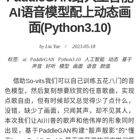
AI语音模型配上动态画
面(Python3.10)
by Liu Yue
/
2023-05-18
标签:
ai
PaddleGAN
Python3.10
人工智能
动态
基于
声音
好听
模型
画面
语音
颜值
借助So-vits我们可以自己训练五花八门的音
色模型，然后复刻想要欣赏的任意歌曲，实现
点歌自由，但有时候却又总觉得少了点什么，
没错，缺少了画面，只闻其声，却不见其人，
本次我们让AI川普的歌声和他伟岸的形象同时
出现，基于PaddleGAN构建“靓声靓影”的“懂