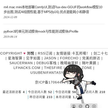
m4 mac mini本地部署ComfyUI,测试Flux-dev-GGUF的workflow模型10
步出图,测试AI绘图性能,基于MPS(fp16),优点是能耗小和静音
2024-12-09
python3的单元测试模块mock与性能测试模块cProfile
2019-06-14
♥
COPYRIGHT
刘悦
|
RSS订阅
|
友情链接
:
卡瓦邦噶！
|
剑二十七
|
星海智算
|
见字如面
|
JASON
|
FORECHO
|
完美的胖达
|
SAUCERMAN
|
DEBUG客栈
|
晚晴幽草轩
|
隔叶黄鹂
|
LFHACKS.COM
|
THE5FIRE
|
P3TERX ZONE
|
USUBENIFANTASY
|
糊涂说
京ICP备17064481号-1
最近活跃访客
4
今日访问人数
52
今日访问量
56
昨日访问人数
210
昨日访问量
233
本月访问量
1,376