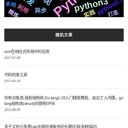
python3
python3.7
Silicon
各种
集群
场景
本地
一个
阻塞
聊天
利用
Logo
存储
CSS3
异步
精炼
实践
github
切换
页面
打造
函数
谷歌
协议
https
字幕
http
情况
文字
运行
MetaMask
检测
2020
学习
centos
图标
克隆
编辑器
快速
解决方案
随机文章
rem在响应式布局中的应用
2017-07-09
代码检查工具
2012-03-20
你有对象类,我有结构体,Go lang1.18入门精炼教程，由白丁入鸿儒，go
lang结构体(struct)的使用EP06
2022-08-09
关于又拍云免费cdn全网加速服务的长期评测(各种踩坑)