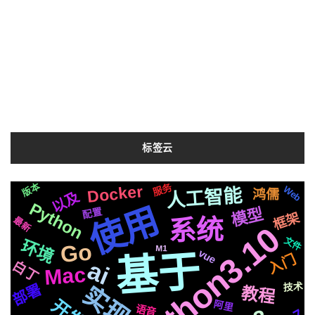
标签云
版本
深度
服务
Docker
简历
云端
业务
整合
图片
任务
Web
中文
人工智能
鸿儒
以及
社交
模拟
镜像
模式
爬虫
声音
Python
使用
模型
制作
变量
自动化
配置
原理
动画
io
框架
应用
新版
系统
最新
Python3.10
记录
推荐
Iris
国内
Tornado6
需要
合成
OS
js
文件
结构
通过
格式
并发
环境
Go
M1
Django
svg
可用
vue
基于
入门
音色
机制
识别
ai
白丁
api
推送
Mac
机器人
遇到
基础
原生
性能
属于
统一
流程
结合
技术
部署
实现
芯片
编程
布局
教程
平台
前后
响应
苹果
三方
开发
生成
后端
Apple
celery
微软
阿里
转换
语音
接入
Whisper
面试
支付
数据