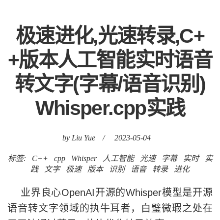
极速进化,光速转录,C+
+版本人工智能实时语音
转文字(字幕/语音识别)
Whisper.cpp实践
by Liu Yue
/
2023-05-04
标签:
C++
cpp
Whisper
人工智能
光速
字幕
实时
实
践
文字
极速
版本
识别
语音
转录
进化
业界良心OpenAI开源的Whisper模型是开源
语音转文字领域的执牛耳者，白璧微瑕之处在