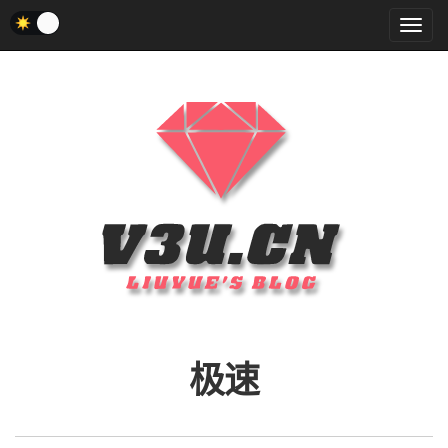
菜
单
极速