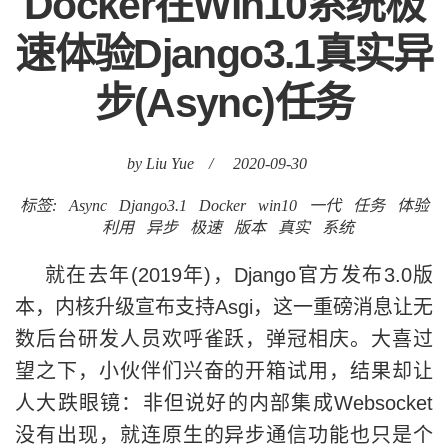
Docker在Win10系统极
速体验Django3.1真实异
步(Async)任务
by Liu Yue
/
2020-09-30
标签:
Async
Django3.1
Docker
win10
一代
任务
体验
利用
异步
极速
版本
真实
系统
就在去年(2019年)，Django官方发布3.0版
本，内核升级宣布支持Asgi，这一重磅消息让无
数后台研发人员欢呼雀跃，弹冠相庆。大喜过
望之下，小伙伴们兴奋的开箱试用，结果却让
人大跌眼镜：非但说好的内部集成Websocket
没有出现，就连原生的异步通信功能也只是个