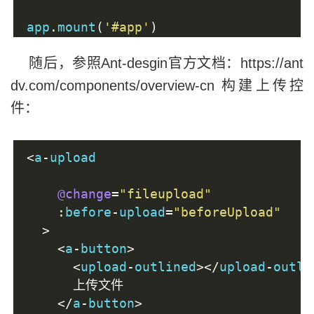
app
.
mount
(
'#app'
)
随后，参照Ant-desgin官方文档：https://ant
dv.com/components/overview-cn 构建上传控
件：
<
a
-
upload
@change
=
"fileupload"
:
before
-
upload
=
"beforeUpload"
>
<
a
-
button
>
<
upload
-
outlined
></
upload
-
outli
上传文件
</
a
-
button
>