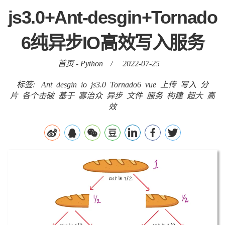
js3.0+Ant-desgin+Tornado
6纯异步IO高效写入服务
首页
-
Python
/
2022-07-25
标签:
Ant
desgin
io
js3.0
Tornado6
vue
上传
写入
分
片
各个击破
基于
寡治众
异步
文件
服务
构建
超大
高
效