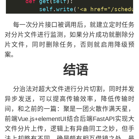
def
 get
(
self
):
        self
.
write
(
'<a href="/schedul
每一次分片接口被调用后，就建立定时任务
class
SchedulerHandler
(
RequestHandler
对分片文件进行监测，如果分片成功就删除分
def
 get
(
self
):
片文件，同时删除任务，否则就启用降级预
global
 job_ids
案。
        job_id 
=
 self
.
get_query_argum
        action 
=
 self
.
get_query_argum
结语
if
 job_id
:
# add
分治法对超大文件进行分片切割，同时并发
if
'add'
==
 action
:
if
 job_id 
not
in
 job_
异步发送，可以提高传输效率，降低传输时
                    job_ids
.
append
(
jo
间，和之前的一篇：
聚是一团火散作满天星，
                    scheduler
.
add_job
前端Vue.js+elementUI结合后端FastAPI实现大
                    self
.
write
(
'[TASK
文件分片上传
，逻辑上有异曲同工之妙，但手
else
:
                    self
.
write
(
'[TASK
法上却略有不同，确是颇有相互借镜之处，最