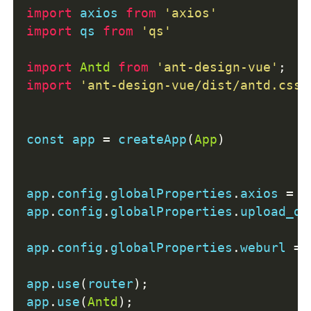
import
 axios 
from
'axios'
import
 qs 
from
'qs'
import
Antd
from
'ant-design-vue'
;
import
'ant-design-vue/dist/antd.css'
const app 
=
 createApp
(
App
)
app
.
config
.
globalProperties
.
axios 
=
 a
app
.
config
.
globalProperties
.
upload_di
app
.
config
.
globalProperties
.
weburl 
=
app
.
use
(
router
);
app
.
use
(
Antd
);