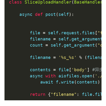
class
SliceUploadHandler
(
BaseHandler
)
    async 
def
 post
(
self
):
        file 
=
 self
.
request
.
files
[
"fi
        filename 
=
 self
.
get_argument
(
        count 
=
 self
.
get_argument
(
"co
        filename 
=
'%s_%s'
%
(
filenam
        contents 
=
 file
[
'body'
]
#异步
        async 
with
 aiofiles
.
open
(
'./s
            await f
.
write
(
contents
)
return
{
"filename"
:
 file
.
file