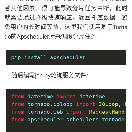
                chunk 
=
 chunk 
+
1
者其他因素，很可能导致分片任务中断，此时
        self
.
finish
({
"msg"
:
"ok"
,
"errc
就需要通过降级快速响应，返回托底数据，避
免用户的长时间等待，这里我们使用基于Torna
do的Apscheduler库来调度分片任务：
pip install apscheduler
随后编写job.py轮询服务文件：
from
 datetime 
import
 datetime
from
 tornado
.
ioloop 
import
IOLoop
,
Pe
from
 tornado
.
web 
import
RequestHandle
from
 apscheduler
.
schedulers
.
tornado 
i