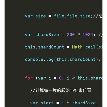
      var size 
=
 file
.
file
.
size
;//总
      var shardSize 
=
200
*
1024
;
//
      this
.
shardCount 
=
Math
.
ceil
(
siz
      console
.
log
(
this
.
shardCount
);
for
(
var i 
=
0
;
 i 
<
 this
.
shardC
//计算每一片的起始与结束位置
        var start 
=
 i 
*
 shardSize
;