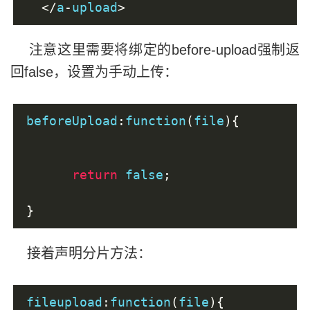
</
a
-
upload
>
注意这里需要将绑定的before-upload强制返
回false，设置为手动上传：
beforeUpload
:
function
(
file
){
return
 false
;
}
接着声明分片方法：
fileupload
:
function
(
file
){