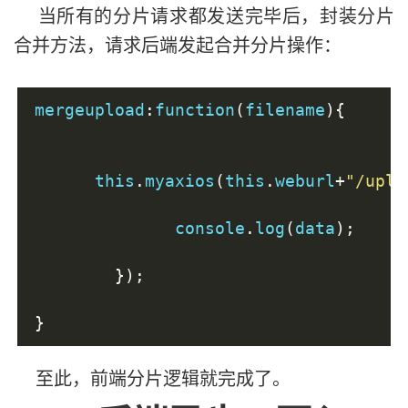
当所有的分片请求都发送完毕后，封装分片
           this
.
finished 
+=
1
;
合并方法，请求后端发起合并分片操作：
           console
.
log
(
this
.
finished
)
mergeupload
:
function
(
filename
){
if
(
this
.
finished 
==
 this
.
s
            this
.
mergeupload
(
file
.
fil
}
      this
.
myaxios
(
this
.
weburl
+
"/uplo
}).
catch
(
function
(
err
)
{
              console
.
log
(
data
);
//上传失败
});
});
}
}
至此，前端分片逻辑就完成了。