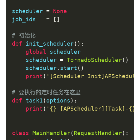
scheduler 
=
None
job_ids   
=
[]
# 初始化
def
 init_scheduler
():
global
 scheduler
    scheduler 
=
TornadoScheduler
()
    scheduler
.
start
()
print
(
'[Scheduler Init]APSchedule
# 要执行的定时任务在这里
def
 task1
(
options
):
print
(
'{} [APScheduler][Task]-{}'
class
MainHandler
(
RequestHandler
):