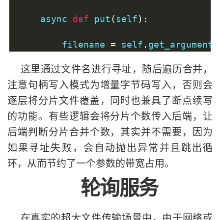
    async 
def
 put
(
self
):
        filename 
=
 self
.
get_argument
(
        chunk 
=
0
这里通过文件名进行寻址，随后遍历合并，
        async 
with
 aiofiles
.
open
(
'./s
注意句柄写入模式为增量字节码写入，否则会
逐层将分片文件覆盖，同时也兼具了断点续写
while
True
:
的功能。有些逻辑会将分片个数传入后端，让
try
:
后端判断分片合并个数，其实并不需要，因为
                    source_file 
=
 ope
                    await target_file
如果寻址失败，会自动抛出异常并且跳出循
                    source_file
.
close
环，从而节约了一个参数的带宽占用。
except
Exception
as
 e
轮询服务
print
(
str
(
e
))
break
在真实的超大文件传输场景中，由于网络或