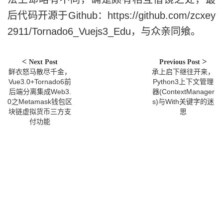
# remove
后代码开源于Github：https://github.com/zcxey
elif
'remove'
==
 action
:
2911/Tornado6_Vuejs3_Edu，与众亲同飨。
if
 job_id 
in
 job_ids
:
                    scheduler
.
remove_
                    job_ids
.
remove
(
jo
Next Post
Previous Post
鲜衣怒马散尽千金，
承上启下继往开来，
                    self
.
write
(
'[TASK
Vue3.0+Tornado6前
Python3上下文管理
else
:
后端分离集成Web3.
器(ContextManager
                    self
.
write
(
'[TASK
0之Metamask钱包区
s)与With关键字的迷
块链虚拟货币三方支
思
else
:
付功能
            self
.
write
(
'[INVALID PARA
if
 __name__ 
==
"__main__"
:
    routes    
=
[
(
r
"/"
,
MainHandler
),
(
r
"/scheduler/?"
,
SchedulerHa
]