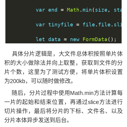
        var end 
=
Math
.
min
(
size
,
 star
        var tinyfile 
=
 file
.
file
.
slic
        let data 
=
 new 
FormData
();
        data
.
append
(
'file'
,
 tinyfile
)
具体分片逻辑是，大文件总体积按照单片体
        data
.
append
(
'count'
,
i
);
        data
.
append
(
'filename'
,
file
.
f
积的大小做除法并向上取整，获取到文件的分
片个数，这里为了测试方便，将单片体积设置
        const axiosInstance 
=
 this
.
ax
为200kb，可以随时做修改。
        axiosInstance
({
随后，分片过程中使用Math.min方法计算每
            method
:
'POST'
,
一片的起始和结束位置，再通过slice方法进行
            url
:
'http://localhost:800
切片操作，最后将分片的下标、文件名、以及
            data
:
data
分片本体异步发送到后台。
}).
then
(
data 
=>{