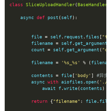
class
SliceUploadHandler
(
BaseHandler
)
    async 
def
 post
(
self
):
        file 
=
 self
.
request
.
files
[
"fi
        filename 
=
 self
.
get_argument
(
        count 
=
 self
.
get_argument
(
"co
        filename 
=
'%s_%s'
%
(
filenam
        contents 
=
 file
[
'body'
]
#异步
        async 
with
 aiofiles
.
open
(
'./s
            await f
.
write
(
contents
)
return
{
"filename"
:
 file
.
file