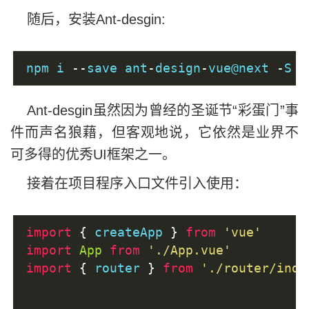
随后，安装Ant-desgin:
npm i 
--
save ant
-
design
-
vue@next 
-
S
Ant-desgin虽然因为曾经的圣诞节“彩蛋门”事
件而声名狼藉，但客观地说，它依然是业界不
可多得的优秀UI框架之一。
接着在项目程序入口文件引入使用：
import
{
 createApp 
}
from
'vue'
import
App
from
'./App.vue'
import
{
 router 
}
from
'./router/inde