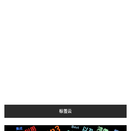
标签云
Bert
Pytorch
利用
compose
2020
以及
鸿儒
社交
需要
爬虫
后端
Silicon
集成
百度
场景