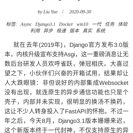
by Liu Yue
/
2020-09-30
标签:
Async
Django3.1
Docker
win10
一代
任务
体验
利用
异步
极速
版本
真实
系统
就在去年(2019年)，Django官方发布3.0版
本，内核升级宣布支持Asgi，这一重磅消息让无
数后台研发人员欢呼雀跃，弹冠相庆。大喜过
望之下，小伙伴们兴奋的开箱试用，结果却让
人大跌眼镜：非但说好的内部集成Websocket
没有出现，就连原生的异步通信功能也只是个
壳子，内部并未实现，很明显的换汤不换药，
这让不少人转身投入了FastAPI的怀抱。不过一
年之后，今天8月，Django3.1版本姗姗来迟，
这个新版本终于一代封神，不仅支持原生的异