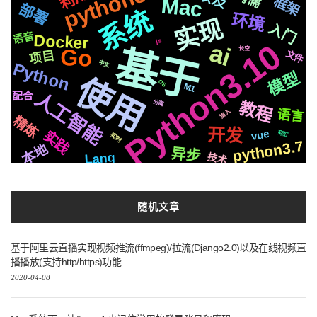
python3
Mac
框架
js2.6
部署
集群
统一
三方
系统
svg
阻塞
机制
环境
推荐
Linux
实现
Selenium
celery
识别
动画
制作
推送
入门
国内
字幕
克隆
语音
Docker
并发
微软
遇到
学习
商城
js
Python3.10
ai
响应
centos
聊天
基于
Go
长空
文件
项目
Whisper
平台
编程
中文
Python
性能
https
图片
结合
数据
模型
检测
使用
原生
模式
可用
通过
OS
基础
api
快速
M1
各种
音色
整合
声音
人工智能
配合
深度
芯片
运行
EP01
镜像
教程
分离
结构
CSS3
Apple
前后
语言
接入
记录
简历
精炼
协议
生成
存储
一个
开发
变量
新版
vue
页面
实践
github
彩虹
实时
格式
数据库
python3.7
分享
本地
机器人
情况
属于
异步
技术
Lang
切换
流程
换脸
Golang1.18
MacOs
事件
布局
编辑器
io
合成
随机文章
基于阿里云直播实现视频推流(ffmpeg)/拉流(Django2.0)以及在线视频直
播播放(支持http/https)功能
2020-04-08