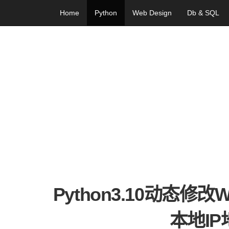
Home
Python
Web Design
Db & SQL
Python3.10动态修改Wi
本地IP