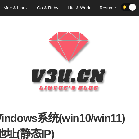
Mac & Linux
Go & Ruby
Life & Work
Resume
ndows系统(win10/win11)
地址(静态IP)