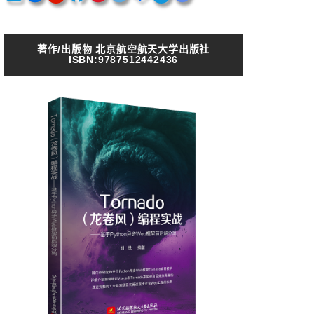
著作/出版物 北京航空航天大学出版社
ISBN:9787512442436