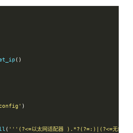
.
.
.
:
255.255
.
240.0
.
.
.
:
et_ip
()
config'
)
ll
(
'''(?<=以太网适配器 ).*?(?=:)|(?<=无线局域