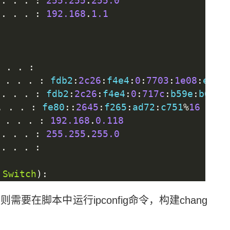
.
.
.
:
255.255
.
255.0
.
.
.
:
192.168
.
1.1
.
.
.
:
.
.
.
:
 fdb2
:
2c26
:
f4e4
:
0
:
7703
:
1e08
:
e622
.
.
.
:
 fdb2
:
2c26
:
f4e4
:
0
:
717c
:
b59e
:
b6cd
:
.
.
.
:
 fe80
::
2645
:
f265
:
ad72
:
c751
%
16
.
.
.
:
192.168
.
0.118
.
.
.
:
255.255
.
255.0
.
.
.
:
Switch
):
要在脚本中运行ipconfig命令，构建chang
.
.
.
:
.
.
.
:
 fe80
::
3ece
:
9b38
:
2572
:
4e33
%
18
.
.
.
:
172.31
.
16.1