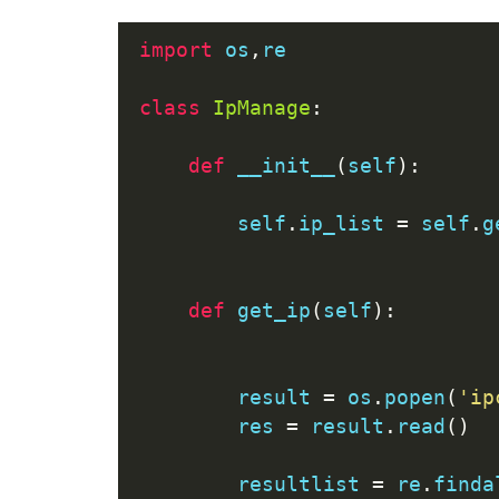
子网掩码
.
.
.
.
.
.
.
.
.
import
 os
,
re
默认网关.
.
.
.
.
.
.
.
.
.
class
IpManage
:
def
 __init__
(
self
):
        self
.
ip_list 
=
 self
.
g
def
 get_ip
(
self
):
        result 
=
 os
.
popen
(
'ip
        res 
=
 result
.
read
()
        resultlist 
=
 re
.
finda