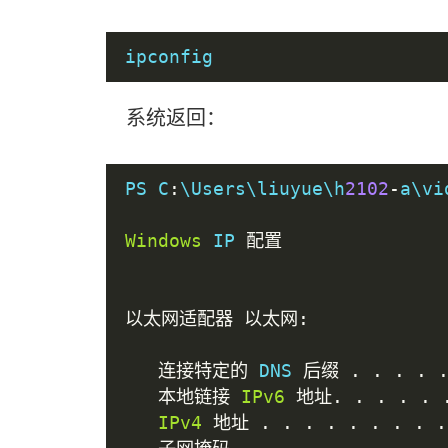
ipconfig
系统返回：
PS C
:
\Users\liuyue\h
2102
-
a\vi
Windows
 IP 
配置
以太网适配器
以太网:
连接特定的
 DNS 
后缀
.
.
.
.
本地链接
IPv6
地址.
.
.
.
.
IPv4
地址
.
.
.
.
.
.
.
.
.