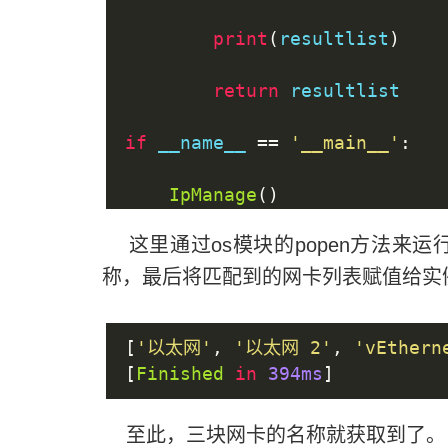
print
(
resultlist
)
return
 resultlist
if
 __name__ 
==
'__main__'
:
IpManage
()
这里通过os模块的popen方法来运行
称，最后将匹配到的网卡列表赋值给实
[
'以太网'
,
'以太网 2'
,
'vEthern
[
Finished
in
394ms
]
至此，三块网卡的名称就获取到了。