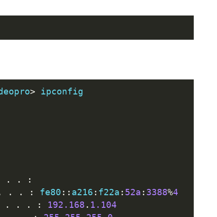
deopro
>
 ipconfig
.
.
.
:
.
.
.
:
 fe80
::
a216
:
f22a
:
52a
:
3388
%
4
.
.
.
:
192.168
.
1.104