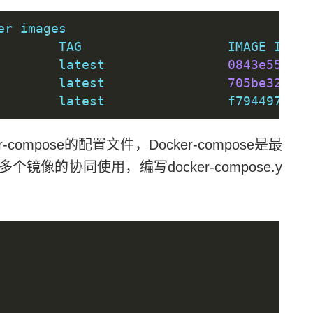
er images
        TAG                   IMAGE ID   
        latest                
0843e55de3d
        latest                
705be32777f
        latest                f794497d839
mpose的配置文件，Docker-compose是最
像的协同使用，编写docker-compose.y