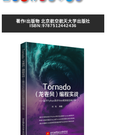
著作/出版物 北京航空航天大学出版社
ISBN:9787512442436