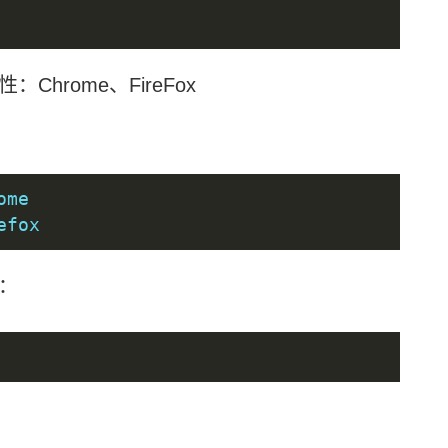
rome、FireFox
ome
efox
：