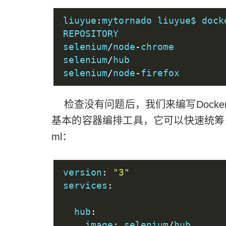
liuyue
:
mytornado liuyue$ dock
REPOSITORY                   
selenium
/
node
-
chrome         
selenium
/
hub                 
selenium
/
node
-
firefox        
检查没有问题后，我们来编写Docker-co
基本的容器编排工具，它可以快速统筹多个镜
ml：
version
:
"3"
services
:
  hub
:
    image
:
 selenium
/
hub