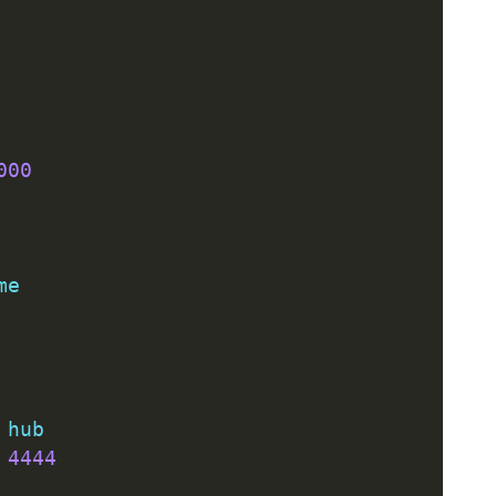
000
me
 hub
4444