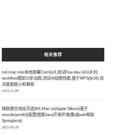
相关推荐
m4 mac mini本地部署ComfyUI,测试Flux-dev-GGUF的
workflow模型10步出图,测试AI绘图性能,基于MPS(fp16),优
点是能耗小和静音
2024-12-09
珠联壁合地设天造|M1 Mac os(Apple Silicon)基于
vscode(arm64)配置搭建Java开发环境(集成web框架
Springboot)
2021-05-20