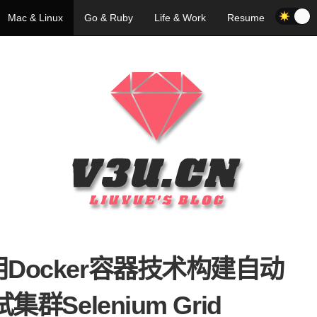
Mac & Linux
Go & Ruby
Life & Work
Resume
Docker容器技术构建自动
群Selenium Grid