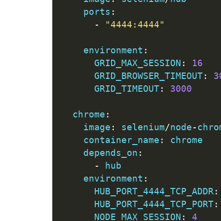
    ports
:
-
"4444:4444"
    environment
:
      GRID_MAX_SESSION
:
16
      GRID_BROWSER_TIMEOUT
:
3
      GRID_TIMEOUT
:
3000
  chrome
:
    image
:
 selenium
/
node
-
chro
    container_name
:
 chrome
    depends_on
:
-
 hub
    environment
:
      HUB_PORT_4444_TCP_ADDR
:
      HUB_PORT_4444_TCP_PORT
:
      NODE_MAX_SESSION
:
4