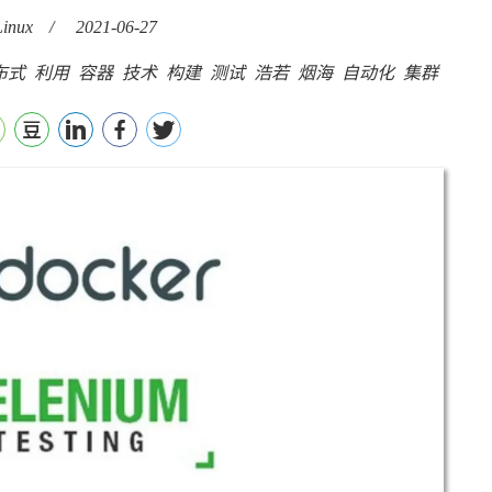
inux
/
2021-06-27
布式
利用
容器
技术
构建
测试
浩若
烟海
自动化
集群