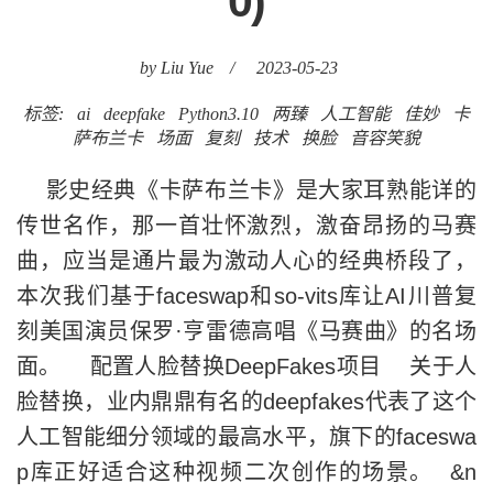
0)
by Liu Yue
/
2023-05-23
标签:
ai
deepfake
Python3.10
两臻
人工智能
佳妙
卡
萨布兰卡
场面
复刻
技术
换脸
音容笑貌
影史经典《卡萨布兰卡》是大家耳熟能详的
传世名作，那一首壮怀激烈，激奋昂扬的马赛
曲，应当是通片最为激动人心的经典桥段了，
本次我们基于faceswap和so-vits库让AI川普复
刻美国演员保罗·亨雷德高唱《马赛曲》的名场
面。 配置人脸替换DeepFakes项目 关于人
脸替换，业内鼎鼎有名的deepfakes代表了这个
人工智能细分领域的最高水平，旗下的faceswa
p库正好适合这种视频二次创作的场景。 &n