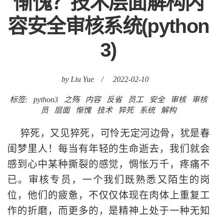
惭愧？技术层面解构内
容安全审核系统(python
3)
by Liu Yue
/
2022-02-10
标签:
python3
之殇
内容
反省
员工
安全
审核
审核
员
层面
惭愧
技术
猝死
系统
解构
猝死，又见猝死，可怜无定河边骨，犹是春
闺梦里人！每当有年轻的生命逝去，我们就会
感到心中某种撕裂的感觉，惆怅万千，疼痛不
已。审核专员，一个我们既熟悉又陌生的岗
位，他们的疲惫，不仅仅体现在肉体上重复工
作的折磨，而更多的，是精神上处于一种无知