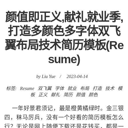
颜值即正义,献礼就业季,
打造多颜色多字体双飞
翼布局技术简历模板(Re
sume)
by Liu Yue
/
2023-04-14
标签:
Resume
双飞翼
字体
就业
布局
打造
技术
模
板
正义
献礼
简历
颜值
颜色
一年好景君须记，最是橙黄橘绿时。金三银
四，秣马厉兵，没有一个好看的简历模板怎么
行？无论是网上随便下载还是花钱买，都是一