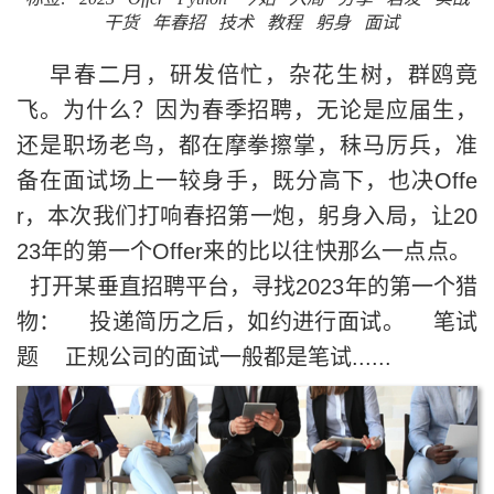
干货
年春招
技术
教程
躬身
面试
早春二月，研发倍忙，杂花生树，群鸥竟
飞。为什么？因为春季招聘，无论是应届生，
还是职场老鸟，都在摩拳擦掌，秣马厉兵，准
备在面试场上一较身手，既分高下，也决Offe
r，本次我们打响春招第一炮，躬身入局，让20
23年的第一个Offer来的比以往快那么一点点。
打开某垂直招聘平台，寻找2023年的第一个猎
物： 投递简历之后，如约进行面试。 笔试
题 正规公司的面试一般都是笔试......