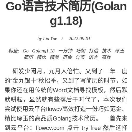
Go语言技术简历(Golan
g1.18)
by Liu Yue
/
2022-09-01
标签:
Go
Golang1.18
一分钟
巧如
打造
技术
琢玉
简历
精比
精美
范金
详实
语言
高效
研发少闲月，九月人倍忙。又到了一年一度
的“金九银十”秋招季，又到了写简历的时节，如
果你还在用传统的Word文档寻找模板，然后默
默耕耘，显然就有些落后于时代了，本次我们
尝试使用云平台flowcv高效打造一份巧如范金、
精比琢玉的高品质Golang技术简历。 首先来
到云平台：flowcv.com 点击 try free 然后选择