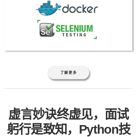
了解更多
虚言妙诀终虚见，面试
躬行是致知，Python技
术面试策略与技巧实战
记录
by Liu Yue
/
2021-01-21
标签:
Python
妙诀
实战
技巧
技术
策略
终虚见
致知