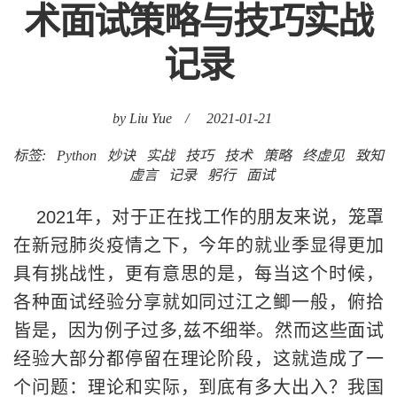
虚言
记录
躬行
面试
2021年，对于正在找工作的朋友来说，笼罩
在新冠肺炎疫情之下，今年的就业季显得更加
具有挑战性，更有意思的是，每当这个时候，
各种面试经验分享就如同过江之鲫一般，俯拾
皆是，因为例子过多,兹不细举。然而这些面试
经验大部分都停留在理论阶段，这就造成了一
个问题：理论和实际，到底有多大出入？我国
古代大名仕曾文正公曾经说：“天下事，在局外
呐喊议论，总是无益，必须躬身入局，挺膺负
责，方有成事之可冀。”革命先烈李大钊先生也
曾感叹：“凡事都要脚踏实地去作，不驰于空
想，不骛于虚声，而惟以求......