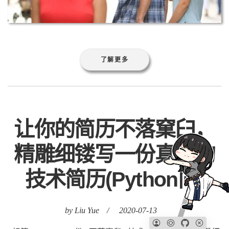
让你的简历不落窠臼，
精雕细镂写一份真正的
技术简历(Python向)
by Liu Yue
/
2020-07-13
标签:
Python
一份
不落窠臼
技术
真正
简历
精雕细
镂
孔子云：食不厌精，脍不厌细。字面意思是:
粮食越精致越好，肉类切得越细越好，而实际
上强调的是做事情要细致、精益求精，孔夫子
阐之未尽，写简历同样不厌精亦不厌细，在上