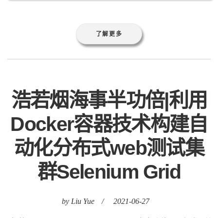
浩若烟海事半功倍|利用
Docker容器技术构建自
动化分布式web测试集
群Selenium Grid
by Liu Yue
/
2021-06-27
标签:
Docker
Grid
Selenium
Web
事半功倍
分布式
利
用
容器
技术
构建
测试
浩若
烟海
自动化
集群
“世界上有那么多城市，城市里有那么多的酒
馆，可她，却偏偏走进了我的.....”，这是电影
《卡萨布拉卡》中的一句著名独白，投射到现
实生活中，与之类似的情况不胜枚举，这世界