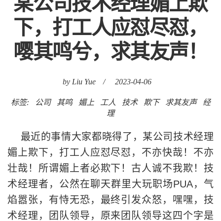
某公司技术经理媚上欺
下，打工人应怼尽怼，
嘤其鸣兮，求其友声！
by Liu Yue
/
2023-04-06
标签:
公司
其鸣
媚上
工人
技术
欺下
求其友声
经
理
最近的事情大家都晓得了，某公司技术经理
媚上欺下，打工人应怼尽怼，不亦快哉！不亦
壮哉！所谓媚上者必欺下！古人诚不我欺！技
术经理者，公然在聊天群里大玩职场PUA，气
焰嚣张，有恃无恐，最终引发众怒，嘿嘿，技
术经理，团队领导，原来团队领导这四个字是