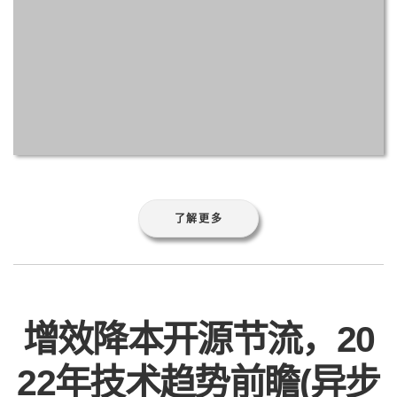
了解更多
增效降本开源节流，20
22年技术趋势前瞻(异步
编程/容器技术)
by Liu Yue
/
2022-01-14
标签:
2022
前瞻
增效
容器
开源节流
异步
技术
编
程
趋势