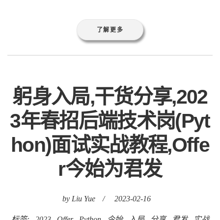
了解更多
躬身入局,干货分享,202
3年春招后端技术岗(Pyt
hon)面试实战教程,Offe
r今始为君发
by Liu Yue
/
2023-02-16
标签:
2023
Offer
Python
今始
入局
分享
君发
实战