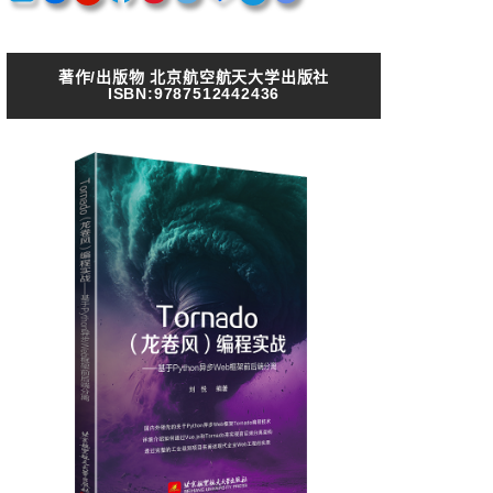
著作/出版物 北京航空航天大学出版社
ISBN:9787512442436