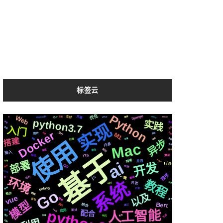
标签云
Python
优化
Django
Web
克隆
celery
集群
芯片
支付
2020
识别
github
页面
Silicon
io
python3.7
实践
声音
实现
推送
入门
社交
数据
Docker
运行
可用
场景
M1
爬虫
图片
搭建
动画
镜像
使用
快速
后端
变量
异步
Mac
开源
布局
前后
原生
深度
聊天
基于
接入
TTS
编程
复刻
苹果
Apple
ai
部署
并且
存储
开发
Iris
OS
遇到
检测
CSS3
程序
js
结构
基础
一键
环境
统一
教程
系统
并发
切换
api
golang
各种
记录
Go
以及
新版
整合
vue
微软
音色
属于
模型
Bert
结合
国内
通过
python3
svg
人工智能
应用
合成
配合
面试
生成
简历
推荐
响应
阻塞
机制