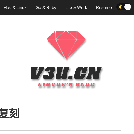
Mac & Linux
Go & Ruby
Life & Work
Resume
复刻