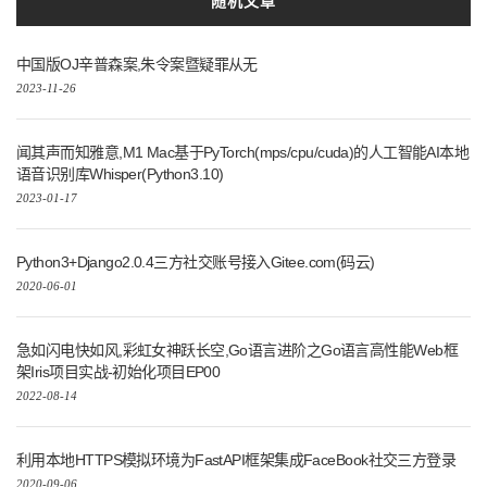
随机文章
中国版OJ辛普森案,朱令案暨疑罪从无
2023-11-26
闻其声而知雅意,M1 Mac基于PyTorch(mps/cpu/cuda)的人工智能AI本地
语音识别库Whisper(Python3.10)
2023-01-17
Python3+Django2.0.4三方社交账号接入Gitee.com(码云)
2020-06-01
急如闪电快如风,彩虹女神跃长空,Go语言进阶之Go语言高性能Web框
架Iris项目实战-初始化项目EP00
2022-08-14
利用本地HTTPS模拟环境为FastAPI框架集成FaceBook社交三方登录
2020-09-06