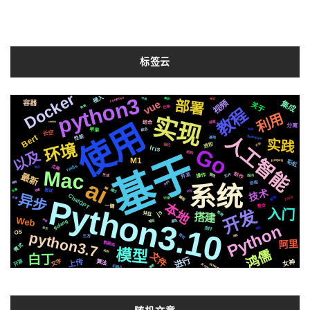
标签云
Docker
接入
python3
compose
CSS3
celery
情况
技巧
各种
集群
可用
io
https
格式
vue
视频
部署
容器
集成
关于
协议
数据
后端
合成
教程
利用
聊天
实现
使用
爬虫
深度
结合
centos
分离
属于
前后
苹果
切换
布局
长空
Bert
人工智能
性能
Selenium
动画
基础
实践
环境
Apple
进阶
识别
运行
Go
Iris
以及
基于
遇到
结构
M1
ffmpeg
彩虹
redis
克隆
简历
Mac
制作
芯片
并发
最新
音色
场景
操作
生成
国内
镜像
ai
api
阻塞
推荐
协程
系统
通过
技术
存储
变量
svg
快速
面试
异步
ChatGPT
新版
编程
Python3.10
2020
字幕
记录
本地
一键
整合
入门
开发
js
检测
并且
搭建
Web
原生
声音
响应
golang
Python
支付
推送
社交
github
OS
python3.7
微软
流程
三方
阿里
数据库
模式
模型
鸿儒
机制
文件
白丁
进行
上传
文字
女神
开源
算法
Whisper
支付宝
Silicon
需要
页面
机器人
统一