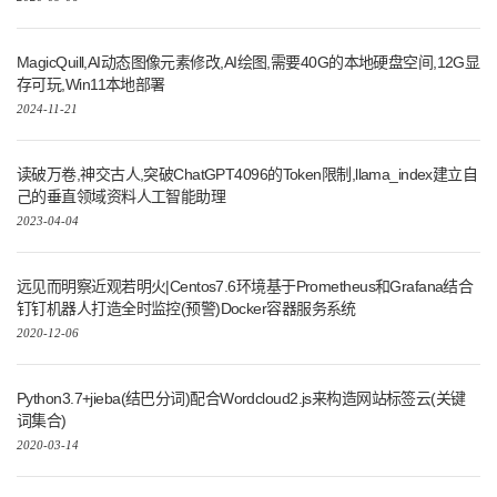
MagicQuill,AI动态图像元素修改,AI绘图,需要40G的本地硬盘空间,12G显
存可玩,Win11本地部署
2024-11-21
读破万卷,神交古人,突破ChatGPT4096的Token限制,llama_index建立自
己的垂直领域资料人工智能助理
2023-04-04
远见而明察近观若明火|Centos7.6环境基于Prometheus和Grafana结合
钉钉机器人打造全时监控(预警)Docker容器服务系统
2020-12-06
Python3.7+jieba(结巴分词)配合Wordcloud2.js来构造网站标签云(关键
词集合)
2020-03-14