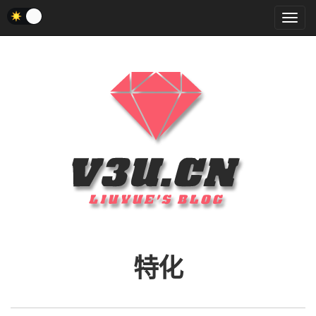
菜
单
特化