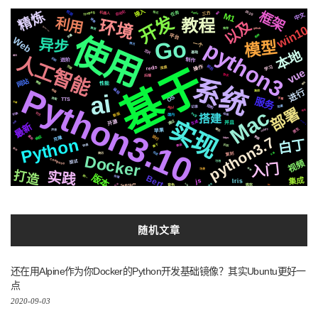
接入
2020
检测
框架
ffmpeg
精炼
自动化
任务
三方
播放
机器人
Apple
格式
M1
中文
开发
利用
教程
环境
镜像
以及
win10
AppleSilicon
推送
推荐
github
使用
各种
变量
平台
Web
异步
Go
python3
模型
一个
情况
芯片
本地
基础
人工智能
递归
机制
制作
进阶
基于
前后
操作
学习
深度
页面
redis
vue
协议
后端
系统
网站
需要
模拟
性能
Python3.10
进行
编程
布局
集群
ai
OS
服务
流程
字幕
TTS
方案
结构
阻塞
记录
api
部署
Mac
钱包
svg
新版
社交
切换
动画
国内
搭建
实现
通过
生成
开源
Python3.11
内容
并且
最新
原生
celery
聊天
苹果
声音
python3.7
响应
运行
遇到
数据
Python
克隆
https
白丁
属于
快速
爬虫
识别
图标
合成
矢量
复刻
简历
Docker
compose
视频
面试
可用
入门
转换
场景
打造
实践
版本
Bert
统一
存储
集成
js
Iris
Selenium
区块
通信
http
微软
音色
io
随机文章
还在用Alpine作为你Docker的Python开发基础镜像？其实Ubuntu更好一
点
2020-09-03