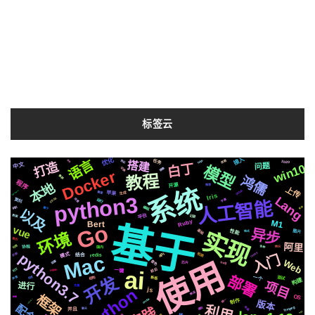
标签云
接入
优化
语言
https
流程
协议
搭建
任务
2020
发布
打造
中文
问题
白丁
win10
模型
切换
镜像
Docker
教程
鸿儒
集群
程序
本地
开源
推荐
系统
上传
github
PaddleSpeech
需要
苹果
生成
Iris
python3
Lang
CSS3
运行
场景
字幕
复刻
人工智能
编程
属于
机制
更换
以及
平台
记录
数据
M1
Ruby
Bert
基于
Go
vue
异步
实现
基础
性能
图片
格式
环境
简历
阿里
可用
各种
国内
情况
协程
python3.7
celery
模式
检测
识别
api
Mac
入门
redis
结合
使用
Web
音色
阻塞
svg
芯片
ai
前后
社交
一键
Apple
部署
开发
一个
声音
结构
新版
合成
面试
构建
项目
进行
变量
Python
js
推送
框架
OS
绘图
centos
制作
统一
版本
python2.7
配合
利用
ffmpeg
布局
遇到
并且
聊天
http