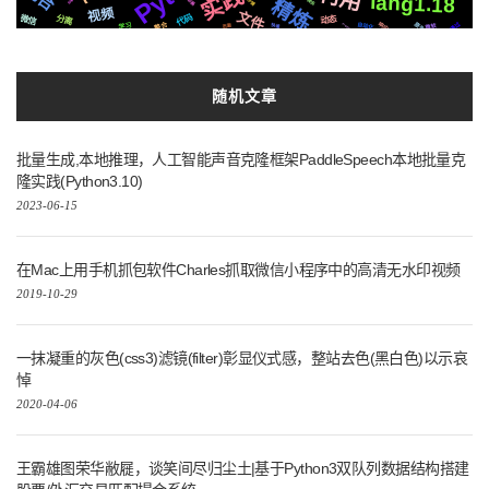
实践
lang1.18
精炼
存储
动画
爬虫
分享
视频
文件
代码
微信
分离
动态
通过
原生
响应
自动化
整合
微软
Tornado6.1
学习
快速
页面
随机文章
批量生成,本地推理，人工智能声音克隆框架PaddleSpeech本地批量克
隆实践(Python3.10)
2023-06-15
在Mac上用手机抓包软件Charles抓取微信小程序中的高清无水印视频
2019-10-29
一抹凝重的灰色(css3)滤镜(filter)彰显仪式感，整站去色(黑白色)以示哀
悼
2020-04-06
王霸雄图荣华敝屣，谈笑间尽归尘土|基于Python3双队列数据结构搭建