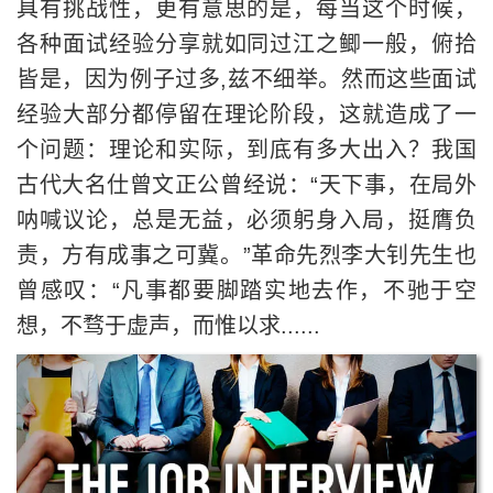
具有挑战性，更有意思的是，每当这个时候，
各种面试经验分享就如同过江之鲫一般，俯拾
皆是，因为例子过多,兹不细举。然而这些面试
经验大部分都停留在理论阶段，这就造成了一
个问题：理论和实际，到底有多大出入？我国
古代大名仕曾文正公曾经说：“天下事，在局外
呐喊议论，总是无益，必须躬身入局，挺膺负
责，方有成事之可冀。”革命先烈李大钊先生也
曾感叹：“凡事都要脚踏实地去作，不驰于空
想，不骛于虚声，而惟以求......