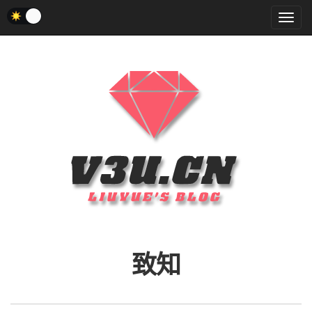
菜
单
致知