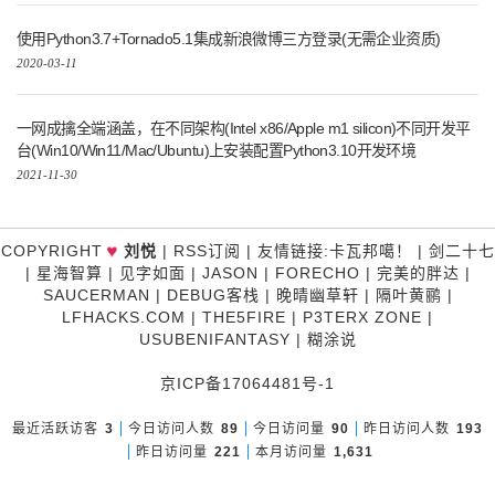
使用Python3.7+Tornado5.1集成新浪微博三方登录(无需企业资质)
2020-03-11
一网成擒全端涵盖，在不同架构(Intel x86/Apple m1 silicon)不同开发平
台(Win10/Win11/Mac/Ubuntu)上安装配置Python3.10开发环境
2021-11-30
♥
COPYRIGHT
刘悦
|
RSS订阅
|
友情链接
:
卡瓦邦噶！
|
剑二十七
|
星海智算
|
见字如面
|
JASON
|
FORECHO
|
完美的胖达
|
SAUCERMAN
|
DEBUG客栈
|
晚晴幽草轩
|
隔叶黄鹂
|
LFHACKS.COM
|
THE5FIRE
|
P3TERX ZONE
|
USUBENIFANTASY
|
糊涂说
京ICP备17064481号-1
最近活跃访客
3
今日访问人数
89
今日访问量
90
昨日访问人数
193
昨日访问量
221
本月访问量
1,631