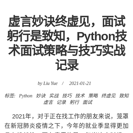
虚言妙诀终虚见，面试
躬行是致知，Python技
术面试策略与技巧实战
记录
by Liu Yue
/
2021-01-21
标签:
Python
妙诀
实战
技巧
技术
策略
终虚见
致知
虚言
记录
躬行
面试
2021年，对于正在找工作的朋友来说，笼罩
在新冠肺炎疫情之下，今年的就业季显得更加