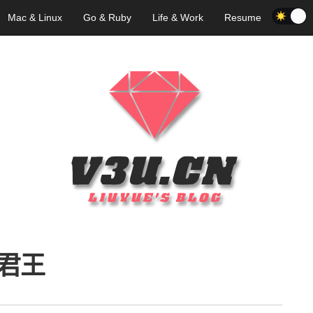
Mac & Linux
Go & Ruby
Life & Work
Resume
君王