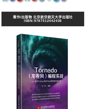
著作/出版物 北京航空航天大学出版社
ISBN:9787512442436