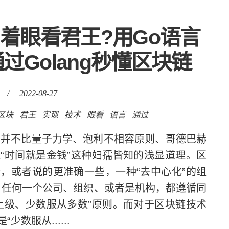
曾着眼看君王?用Go语言
过Golang秒懂区块链
/
2022-08-27
区块
君王
实现
技术
眼看
语言
通过
并不比量子力学、泡利不相容原则、哥德巴赫
“时间就是金钱”这种妇孺皆知的浅显道理。区
，或者说的更准确一些，一种“去中心化”的组
任何一个公司、组织、或者是机构，都遵循同
上级、少数服从多数”原则。而对于区块链技术
数服从......