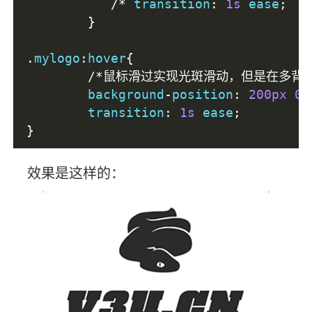
/*
 transition
:
1s
 ease
;
*
}
.
mylogo
:
hover
{
/*鼠标滑过实现光斑滑动，但是在多背
	background
-
position
:
200px
0
,
	transition
:
1s
 ease
;
}
效果是这样的：