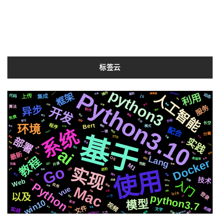
标签云
python3
Python3.10
操作
Whisper
框架
人工智能
TensorFlow
利用
快速
复刻
编辑器
上传
动态
集成
js
代码
移动
集群
聊天
存储
识别
服务
异步
算法
开发
制作
遇到
编程
格式
情况
免费
生成
合成
新版
协程
学习
长空
Bert
程序
环境
微软
推送
svg
模式
配合
系统
响应
celery
分享
一键
分离
基于
变量
可用
TTS
数据
实践
部署
音色
机制
统一
Linux
ai
芯片
阻塞
社交
api
最新
Apple
需要
苹果
https
Lang
教程
OS
前后
属于
声音
数据库
Docker
开源
M1
运行
性能
推荐
克隆
Go
实现
记录
使用
进阶
管理
各种
原生
国内
镜像
切换
技术
检测
Web
简历
github
深度
入门
Python
应用
结构
动画
爬虫
Mac
vue
场景
页面
字幕
Iris
登录
以及
python3.7
协议
一个
百度
模型
win10
面试
视频
文件
递归
流程
布局
实战
构建
文字
基础
Selenium
通过
2020
centos
后端
Logo
compose
三方