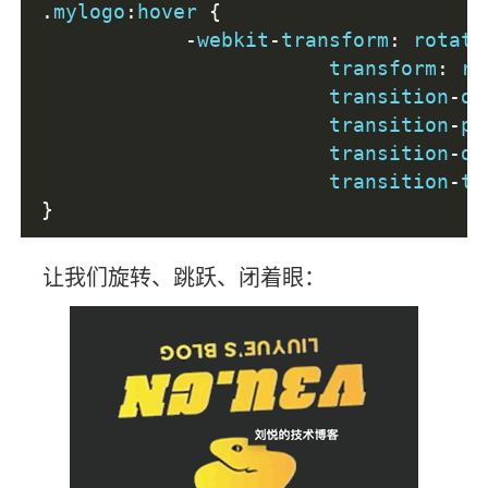
.
mylogo
:
hover 
{
-
webkit
-
transform
:
 rotate
			transform
:
 ro
			transition
-
de
			transition
-
pr
			transition
-
du
			transition
-
ti
}
让我们旋转、跳跃、闭着眼：