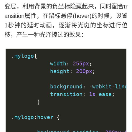
变层，利用背景的负坐标隐藏起来，同时配合tr
ansition属性，在鼠标悬停(hover)的时候，设置
1秒钟的延时动画，逐渐将光斑的坐标进行位
移，产生一种光泽掠过的效果：
.
mylogo
{
            width
:
255px
;
            height
:
200px
;
            background
:
-
webkit
-
linea
            transition
:
1s
 ease
;
}
.
mylogo
:
hover 
{