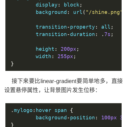
	display
:
 block
;
	background
:
 url
(
"/shine.png"
)
	transition
-
property
:
 all
;
	transition
-
duration
:
.
7s
;
	height
:
200px
;
	width
:
255px
;
}
接下来要比linear-gradient要简单地多，直接
设置悬停属性，让背景图片发生位移：
.
mylogo
:
hover span 
{
	background
-
position
:
100px
30
}