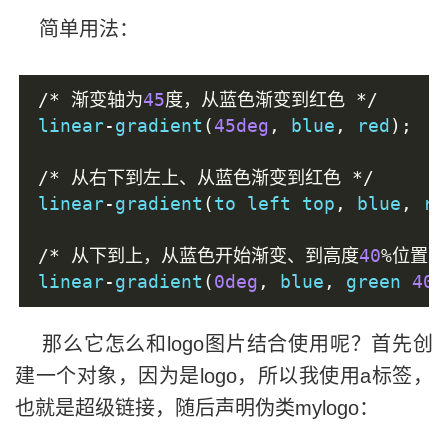
简单用法：
/*
渐变轴为
45
度，从蓝色渐变到红色
*/
linear
-
gradient
(
45deg
,
 blue
,
 red
);
/*
从右下到左上、从蓝色渐变到红色
*/
linear
-
gradient
(
to left top
,
 blue
,
 re
/*
从下到上，从蓝色开始渐变、到高度
40
%位置
linear
-
gradient
(
0deg
,
 blue
,
 green 
40
%
那么它怎么和logo图片结合使用呢？首先创
建一个对象，因为是logo，所以我使用a标签，
也就是超级链接，随后声明伪类mylogo：