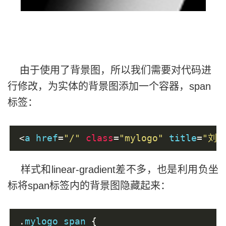
由于使用了背景图，所以我们需要对代码进
行修改，为实体的背景图添加一个容器，span
标签：
<
a href
=
"/"
class
=
"mylogo"
 title
=
"刘
样式和linear-gradient差不多，也是利用负坐
标将span标签内的背景图隐藏起来：
.
mylogo span 
{