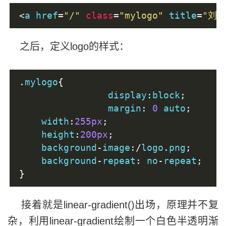
<
a href
=
"/"
class
=
"mylogo"
 title
=
"刘
之后，定义logo的样式：
.
mylogo
{
		display
:
block
;
		margin
:
0
 auto
;
    width
:
255px
;
    height
:
200px
;
    background
-
image
:/
logo
.
png
;
    background
-
repeat
:
 no
-
repeat
;
}
接着就是linear-gradient()出场，原理并不复
杂，利用linear-gradient绘制一个白色半透明渐