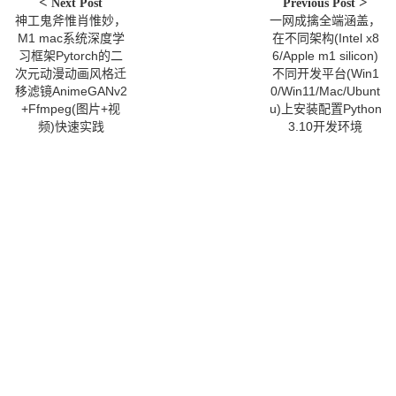
Next Post
Previous Post
神工鬼斧惟肖惟妙，
一网成擒全端涵盖，
M1 mac系统深度学
在不同架构(Intel x8
习框架Pytorch的二
6/Apple m1 silicon)
次元动漫动画风格迁
不同开发平台(Win1
移滤镜AnimeGANv2
0/Win11/Mac/Ubunt
+Ffmpeg(图片+视
u)上安装配置Python
频)快速实践
3.10开发环境