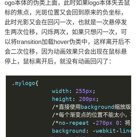
ogo本体的伪类上面，此时如果logo本体失去鼠
标的焦点，光斑位置又会回到原来的负坐标，
此时光影又会在回闪一次，也就是一次悬停发
生两次位移，闪烁两次，如果只想闪一次，可
以将transition加载hover伪类中，这样离开后不
会二次位移，因为动画效果只会出现在鼠标悬
停上，鼠标离开后，就没有动画回闪了：
.
mylogo
{
            width
:
255px
;
            height
:
200px
;
/*直接使用
background
缩放版本
/*每个渐变点的位置不能太小，不
/*
no
-
repeat 
-
270px
0
：将光
            background
:
-
webkit
-
linea