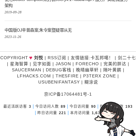
架构
2019-09-28
中国版OJ辛普森案,朱令案暨疑罪从无
2023-11-26
♥
COPYRIGHT
刘悦
|
RSS订阅
|
友情链接
:
卡瓦邦噶！
|
剑二十七
|
星海智算
|
见字如面
|
JASON
|
FORECHO
|
完美的胖达
|
SAUCERMAN
|
DEBUG客栈
|
晚晴幽草轩
|
隔叶黄鹂
|
LFHACKS.COM
|
THE5FIRE
|
P3TERX ZONE
|
USUBENIFANTASY
|
糊涂说
京ICP备17064481号-1
最近活跃访客
3
今日访问人数
89
今日访问量
90
昨日访问人数
193
昨日访问量
221
本月访问量
1,631