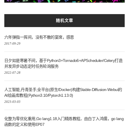
视频
测试
关于
js
ffmpeg
编程
原生
Azure
EP02
简历
声音
新版
聊天
协程
随机文章
六年弹指一挥间，没有不散的宴席，感恩
2017-09-29
日夕如是寒暑不间，基于Python3+Tornado6+APScheduler/Celery打造
并发异步动态定时任务轮询服务
2022-07-28
人工智能,丹青圣手,全平台(原生/Docker)构建Stable-Diffusion-Webui的
AI绘画库教程(Python3.10/Pytorch1.13.0)
2023-03-03
化整为零优化重用,Go lang1.18入门精炼教程，由白丁入鸿儒，go lang
函数的定义和使用EP07