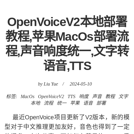
OpenVoiceV2本地部署
教程,苹果MacOs部署流
程,声音响度统一,文字转
语音,TTS
by Liu Yue
/
2024-05-10
标签:
MacOs
OpenVoiceV2
TTS
响度
声音
教程
文字
本地
流程
统一
苹果
语音
部署
最近OpenVoice项目更新了V2版本，新的模
型对于中文推理更加友好，音色也得到了一定