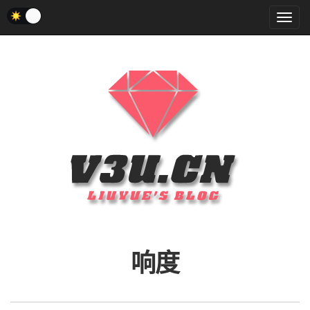
菜
单
响度