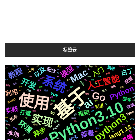
标签云
接入
模型
运行
Ruby3
Selenium
后端
协议
图片
页面
最新
整合
以及
字幕
合成
入门
Mac
配合
教程
上传
Logo
白丁
属于
切换
复刻
各种
系统
人工智能
原理
存储
情况
镜像
配置
Apple
golang
开发
推荐
https
音色
格式
阻塞
优化
任务
变量
centos
Iris
Python
基于
攻略
克隆
动画
结构
国内
利用
2020
开源
模式
svg
统一
Go
并发
结合
vue
使用
布局
进阶
ai
基础
集群
服务
Win11
Python3.10
深度
TTS
可用
安装
检测
api
场景
阿里
实践
微软
芯片
框架
Web
记录
打造
M1
生成
python3
实现
前后
版本
CSS3
一个
redis
识别
OS
环境
通过
机制
苹果
数据
三方
nginx
编辑器
制作
lang1.18
需要
应用
社交
异步
并且
推送
模拟
面试
部署
本地
响应
遇到
快速
鸿儒
流程
谷歌
技术
爬虫