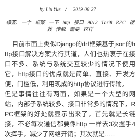
by Liu Yue
/
2019-08-27
标签:
一个
框架
一下
http
接口
9012
Thrift
RPC
拯
救
传统
需要
这样
目前市面上类似Django的drf框架基于json的h
ttp接口解决方案大行其道，人们也热衷于在接
口不多、系统与系统交互较少的情况下使用
它，http接口的优点就是简单、直接、开发方
便，门槛低，利用现成的http协议进行传输。
但是事情往往有两面，如果是一个大型的网
站，内部子系统较多、接口非常多的情况下，R
PC框架的好处就显示出来了，首先就是长链
接，不必每次通信都要像http 一样去3次握手4
次挥手，减少了网络开销；其次就是......