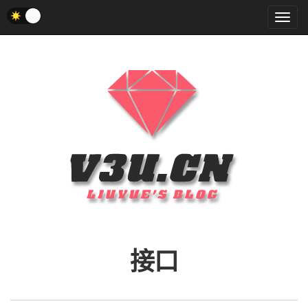
菜
单
接口