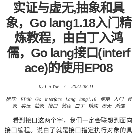
实证与虚无,抽象和具
象，Go lang1.18入门精
炼教程，由白丁入鸿
儒，Go lang接口(interf
ace)的使用EP08
by Liu Yue
/
2022-08-11
标签:
EP08
Go
interface
Lang
lang1.18
使用
入门
具
象
实证
抽象
接口
教程
白丁
精炼
虚无
鸿儒
看到接口这两个字，我们一定会联想到面向
接口编程。说白了就是接口指定执行对象的具