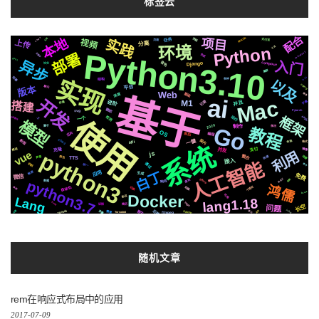
标签云
配合
本地
MacOs
实践
项目
Linux
流程
任务
公司
支付宝
页面
视频
上传
分离
环境
Python
认证
Python3.10
Tornado5.1
部署
关键字
合成
EP01
异步
入门
音色
compose
Django
社交
集群
实现
阻塞
js2.0
结构
各种
以及
celery
平台
版本
聊天
Web
深度
基础
基于
通信
ai
开发
Mac
M1
记录
进阶
并且
字幕
存储
搭建
微软
svg
Pytorch
框架
运行
检测
Apple
使用
centos
一个
io
模型
2020
Go
制作
属于
情况
教程
OS
芯片
编程
前后
CSS3
新版
国内
一键
布局
api
格式
系统
并发
支付
推送
镜像
克隆
vue
利用
python3
js
场景
快速
声音
整合
爬虫
TTS
接入
人工智能
通过
机制
事件
统一
应用
推荐
白丁
生成
免费
微信
github
自定义
python3.7
遇到
响应
函数
数据
鸿儒
个性化
自动化
切换
动画
换脸
Azure
Docker
可用
协议
Lang
lang1.18
https
EP02
识别
简历
长空
问题
后端
原生
变量
Tornado
js2.6
递归
云端
发布
Silicon
ffmpeg
需要
Tornado6
随机文章
rem在响应式布局中的应用
2017-07-09