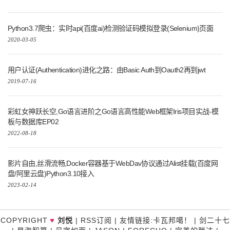
Python3.7爬虫：实时api(百度ai)检测验证码模拟登录(Selenium)页面
2020-03-05
用户认证(Authentication)进化之路：由Basic Auth到Oauth2再到jwt
2019-07-16
彩虹女神跃长空,Go语言进阶之Go语言高性能Web框架Iris项目实战-模
板与数据库EP02
2022-08-18
影片自由,丝滑流畅,Docker容器基于WebDav协议通过Alist挂载(百度网
盘/阿里云盘)Python3.10接入
2023-02-14
♥
COPYRIGHT
刘悦
|
RSS订阅
|
友情链接
:
卡瓦邦噶！
|
剑二十七