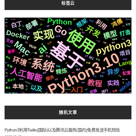
标签云
Python
框架
compose
鸿儒
Pytorch
变量
图片
流程
解决方案
io
Tornado
利用
部署
中文
白丁
需要
Go
长空
js
开发
社交
合成
声音
任务
使用
深度
实现
前后
学习
生成
Docker
打造
模型
面试
通过
并且
python3
文件
数据库
芯片
基于
Mac
一个
Iris
运行
ai
克隆
基础
vue
ffmpeg
最新
项目
Python3.10
原生
一键
记录
音色
并发
制作
后端
M1
环境
微信
系统
平台
新版
编辑器
Lang
api
svg
开源
聊天
女神
国内
性能
人工智能
异步
精炼
情况
模式
简历
配置
个性化
微软
复刻
检测
编程
2020
服务
机制
支付
协程
Bert
结构
自动化
教程
布局
集群
实践
win10
Selenium
数据
可用
响应
本地
以及
页面
算法
入门
安装
属于
推荐
识别
Whisper
进行
动画
免费
centos
支付宝
协议
场景
MacOs
快速
阻塞
字幕
celery
格式
推送
https
爬虫
随机文章
Python3利用Twilio(国际)以及腾讯云服务(国内)免费发送手机短信