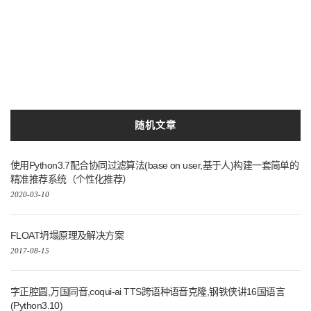
Python3.10
以及
实现
利用
搭建
白丁
Iris
python3
安装
Docker
模型
技术
本地
Python
精炼
语言
打造
阿里
vue
随机文章
使用Python3.7配合协同过滤算法(base on user,基于人)构建一套简单的
精准推荐系统（个性化推荐）
2020-03-10
FLOAT坍塌原理及解决方案
2017-08-15
字正腔圆,万国同音,coqui-ai TTS跨语种语音克隆,钢铁侠讲16国语言
(Python3.10)