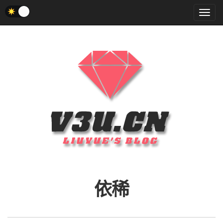
菜
单
依稀