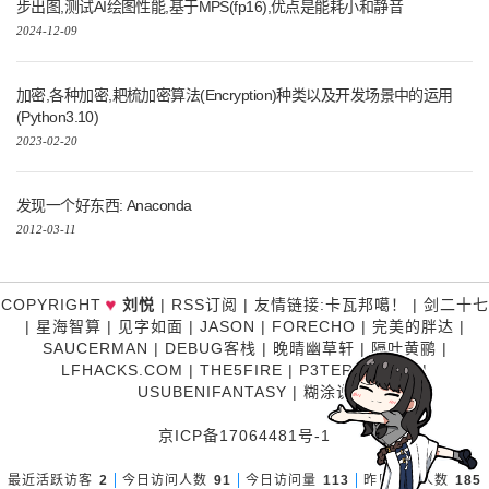
步出图,测试AI绘图性能,基于MPS(fp16),优点是能耗小和静音
2024-12-09
加密,各种加密,耙梳加密算法(Encryption)种类以及开发场景中的运用
(Python3.10)
2023-02-20
发现一个好东西: Anaconda
2012-03-11
♥
COPYRIGHT
刘悦
|
RSS订阅
|
友情链接
:
卡瓦邦噶！
|
剑二十七
|
星海智算
|
见字如面
|
JASON
|
FORECHO
|
完美的胖达
|
SAUCERMAN
|
DEBUG客栈
|
晚晴幽草轩
|
隔叶黄鹂
|
LFHACKS.COM
|
THE5FIRE
|
P3TERX ZONE
|
USUBENIFANTASY
|
糊涂说
京ICP备17064481号-1
最近活跃访客
2
今日访问人数
91
今日访问量
113
昨日访问人数
185