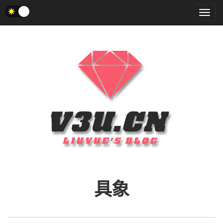
菜
单
具象