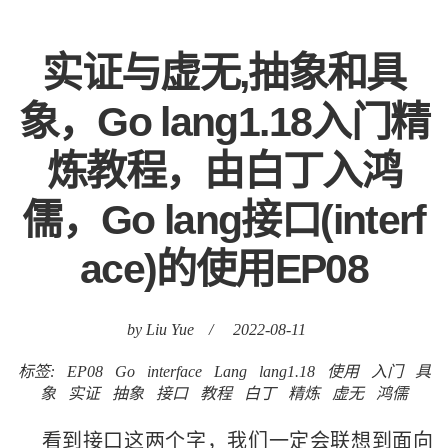
实证与虚无,抽象和具
象，Go lang1.18入门精
炼教程，由白丁入鸿
儒，Go lang接口(interf
ace)的使用EP08
by Liu Yue
/
2022-08-11
标签:
EP08
Go
interface
Lang
lang1.18
使用
入门
具
象
实证
抽象
接口
教程
白丁
精炼
虚无
鸿儒
看到接口这两个字，我们一定会联想到面向