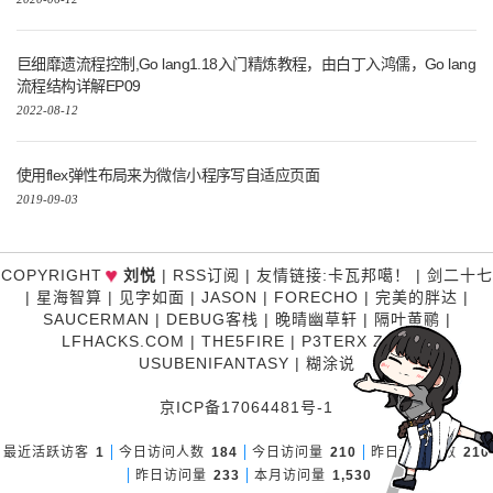
巨细靡遗流程控制,Go lang1.18入门精炼教程，由白丁入鸿儒，Go lang
流程结构详解EP09
2022-08-12
使用flex弹性布局来为微信小程序写自适应页面
2019-09-03
♥
COPYRIGHT
刘悦
|
RSS订阅
|
友情链接
:
卡瓦邦噶！
|
剑二十七
|
星海智算
|
见字如面
|
JASON
|
FORECHO
|
完美的胖达
|
SAUCERMAN
|
DEBUG客栈
|
晚晴幽草轩
|
隔叶黄鹂
|
LFHACKS.COM
|
THE5FIRE
|
P3TERX ZONE
|
USUBENIFANTASY
|
糊涂说
京ICP备17064481号-1
最近活跃访客
1
今日访问人数
184
今日访问量
210
昨日访问人数
210
昨日访问量
233
本月访问量
1,530