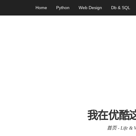
Home
Python
Web Design
Db & SQL
我在优酷
首页
-
Life & 