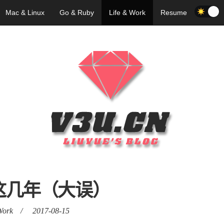
Mac & Linux
Go & Ruby
Life & Work
Resume
这几年（大误）
Work
/
2017-08-15