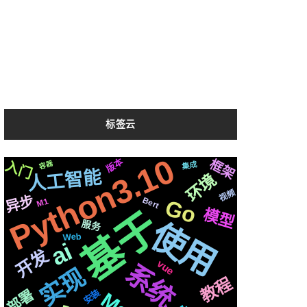
标签云
Python3.10
版本
框架
通过
golang
centos
格式
需要
入门
通信
2020
场景
Apple
机制
容器
集成
变量
人工智能
环境
celery
统一
任务
存储
可用
推送
爬虫
算法
视频
芯片
redis
异步
Bert
Go
运行
进阶
协议
遇到
M1
OS
后端
动画
基于
模型
js
模式
合成
新版
使用
编程
检测
页面
服务
并发
一键
国内
Web
生成
应用
微软
学习
ai
基础
api
各种
svg
简历
中文
开发
前后
github
快速
深度
聊天
vue
免费
系统
音色
实现
属于
https
响应
识别
结合
声音
教程
记录
机器人
CSS3
三方
接入
社交
结构
部署
安装
苹果
字幕
切换
整合
ffmpeg
集群
并且
布局
情况
推荐