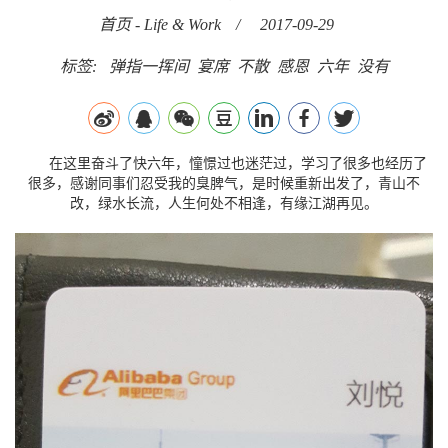
首页
-
Life & Work
/
2017-09-29
标签:
弹指一挥间
宴席
不散
感恩
六年
没有
在这里奋斗了快六年，憧憬过也迷茫过，学习了很多也经历了
很多，感谢同事们忍受我的臭脾气，是时候重新出发了，青山不
改，绿水长流，人生何处不相逢，有缘江湖再见。