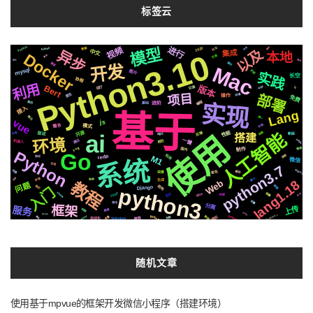
标签云
Pytorch
进行
视频
模型
2020
社交
数据
Silicon
函数
事件
以及
异步
集成
中文
Python3.10
本地
Docker
页面
通信
静态
设计
推送
开发
聊天
Mac
mysql
识别
图片
实践
长空
协程
利用
Bert
版本
记录
https
运行
io
原生
部署
项目
存储
操作
免费
编程
简历
基础
实现
进阶
接入
Lang
基于
情况
统一
vue
js
切换
整合
模式
使用
ai
开源
性能
后端
动画
人工智能
可用
面试
新版
api
搭建
环境
通过
Apple
一键
前后
机器人
svg
国内
需要
制作
Python
Go
检测
流程
redis
M1
协议
系统
微信
合成
python3.7
MacOs
场景
遇到
音色
深度
声音
属于
内容
lang1.18
生成
各种
Web
教程
问题
结构
镜像
格式
python3
Django
入门
centos
芯片
CSS3
github
阻塞
区块
快速
字幕
爬虫
分离
框架
服务
上传
机制
集群
EP01
Azure
Whisper
ffmpeg
Tornado5.1
celery
响应
推荐
变量
播放
布局
微软
Selenium
自动化
随机文章
使用基于mpvue的框架开发微信小程序（搭建环境）